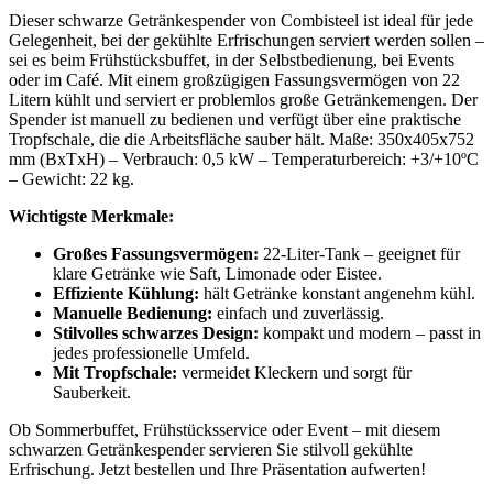
Dieser schwarze Getränkespender von Combisteel ist ideal für jede
Gelegenheit, bei der gekühlte Erfrischungen serviert werden sollen –
sei es beim Frühstücksbuffet, in der Selbstbedienung, bei Events
oder im Café. Mit einem großzügigen Fassungsvermögen von 22
Litern kühlt und serviert er problemlos große Getränkemengen. Der
Spender ist manuell zu bedienen und verfügt über eine praktische
Tropfschale, die die Arbeitsfläche sauber hält. Maße: 350x405x752
mm (BxTxH) – Verbrauch: 0,5 kW – Temperaturbereich: +3/+10ºC
– Gewicht: 22 kg.
Wichtigste Merkmale:
Großes Fassungsvermögen:
22-Liter-Tank – geeignet für
klare Getränke wie Saft, Limonade oder Eistee.
Effiziente Kühlung:
hält Getränke konstant angenehm kühl.
Manuelle Bedienung:
einfach und zuverlässig.
Stilvolles schwarzes Design:
kompakt und modern – passt in
jedes professionelle Umfeld.
Mit Tropfschale:
vermeidet Kleckern und sorgt für
Sauberkeit.
Ob Sommerbuffet, Frühstücksservice oder Event – mit diesem
schwarzen Getränkespender servieren Sie stilvoll gekühlte
Erfrischung. Jetzt bestellen und Ihre Präsentation aufwerten!