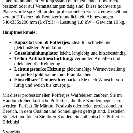
einen traditionellen Poffertjesstand betreiben, einen Foodtruck
besitzen oder auf Veranstaltungen tätig sind. Diese hochwertige
Platte wurde speziell für den professionellen Einsatz entwickelt und
vereint Effizienz mit Benutzerfreundlichkeit. Abmessungen
540x335x200 mm (LxTxH) – Leistung 1.8 kW – Gewicht 10 kg.
Hauptmerkmale:
Kapazität von 50 Poffertjes:
ideal für schnelle und
gleichmäßige Produktion.
Gussaluminiumplatte:
leicht, langlebig und hitzebeständig.
Teflon-Antihaftbeschichtung:
verhindert Anhaften und
erleichtert die Reinigung.
Leistungsstarke Heizung:
gleichmäßige Wärmeverteilung
für perfekt goldbraune mini Pfannkuchen.
Einstellbare Temperatur:
backen Sie nach Wunsch, von
luftig und weich bis knusprig.
Mit dieser professionellen Poffertjes Waffeleisen zaubern Sie im
Handumdrehen köstliche Poffertjes, die Ihre Kunden begeistern
werden. Perfekt für Märkte, Festivals oder jeden professionellen
Bereich, in dem Qualität und Schnelligkeit gefragt sind. Bestellen
Sie jetzt und bieten Sie Ihren Kunden ein authentisches Poffertjes-
Erlebnis!
5 vorrätig