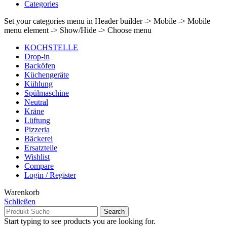
Categories
Set your categories menu in Header builder -> Mobile -> Mobile
menu element -> Show/Hide -> Choose menu
KOCHSTELLE
Drop-in
Backöfen
Küchengeräte
Kühlung
Spülmaschine
Neutral
Kräne
Lüftung
Pizzeria
Bäckerei
Ersatzteile
Wishlist
Compare
Login / Register
Warenkorb
Schließen
Search
Start typing to see products you are looking for.