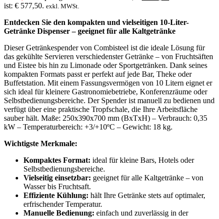
ist: € 577,50.
exkl. MWSt.
Entdecken Sie den kompakten und vielseitigen 10-Liter-
Getränke Dispenser – geeignet für alle Kaltgetränke
Dieser Getränkespender von Combisteel ist die ideale Lösung für
das gekühlte Servieren verschiedenster Getränke – von Fruchtsäften
und Eistee bis hin zu Limonade oder Sportgetränken. Dank seines
kompakten Formats passt er perfekt auf jede Bar, Theke oder
Buffetstation. Mit einem Fassungsvermögen von 10 Litern eignet er
sich ideal für kleinere Gastronomiebetriebe, Konferenzräume oder
Selbstbedienungsbereiche. Der Spender ist manuell zu bedienen und
verfügt über eine praktische Tropfschale, die Ihre Arbeitsfläche
sauber hält. Maße: 250x390x700 mm (BxTxH) – Verbrauch: 0,35
kW – Temperaturbereich: +3/+10ºC – Gewicht: 18 kg.
Wichtigste Merkmale:
Kompaktes Format:
ideal für kleine Bars, Hotels oder
Selbstbedienungsbereiche.
Vielseitig einsetzbar:
geeignet für alle Kaltgetränke – von
Wasser bis Fruchtsaft.
Effiziente Kühlung:
hält Ihre Getränke stets auf optimaler,
erfrischender Temperatur.
Manuelle Bedienung:
einfach und zuverlässig in der