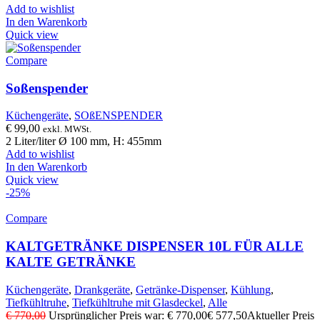
Add to wishlist
In den Warenkorb
Quick view
Compare
Soßenspender
Küchengeräte
,
SOßENSPENDER
€
99,00
exkl. MWSt.
2 Liter/liter Ø 100 mm, H: 455mm
Add to wishlist
In den Warenkorb
Quick view
-25%
Compare
KALTGETRÄNKE DISPENSER 10L FÜR ALLE
KALTE GETRÄNKE
Küchengeräte
,
Drankgeräte
,
Getränke-Dispenser
,
Kühlung
,
Tiefkühltruhe
,
Tiefkühltruhe mit Glasdeckel
,
Alle
€
770,00
Ursprünglicher Preis war: € 770,00
€
577,50
Aktueller Preis