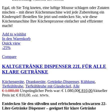
Egal, ob Sie Teig kneten, eine luftige Mousse schlagen oder Zutaten
mischen – mit dieser Küchenmaschine wird jede Zubereitung ein
Kinderspiel! Bestellen Sie jetzt und entdecken Sie, wie diese
Küchenmaschine Ihre Küchenprozesse einfacher und effizienter
macht!
Add to wishlist
In den Warenkorb
Quick view
-25%
Compare
KALTGETRÄNKE DISPENSER 22L FÜR ALLE
KLARE GETRÄNKE
Küchengeräte
,
Drankgeräte
,
Getränke-Dispenser
,
Kühlung
,
Tiefkühltruhe
,
Tiefkühltruhe mit Glasdeckel
,
Alle
€
1.080,00
Ursprünglicher Preis war: € 1.080,00
€
810,00
Aktueller
Preis ist: € 810,00.
exkl. MWSt.
Entdecken Sie den stilvollen und erfrischenden schwarzen 22-
Liter-Getränke Dispenser – geeignet für klare Getränke