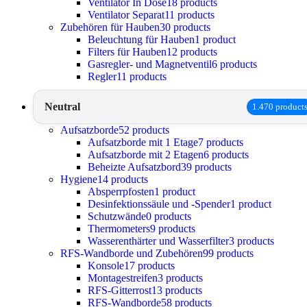
Ventilator In Dose
18 products
Ventilator Separat
11 products
Zubehören für Hauben
30 products
Beleuchtung für Hauben
1 product
Filters für Hauben
12 products
Gasregler- und Magnetventil
6 products
Regler
11 products
Neutral
1.470 product
Aufsatzborde
52 products
Aufsatzborde mit 1 Etage
7 products
Aufsatzborde mit 2 Etagen
6 products
Beheizte Aufsatzbord
39 products
Hygiene
14 products
Absperrpfosten
1 product
Desinfektionssäule und -Spender
1 product
Schutzwände
0 products
Thermometers
9 products
Wasserenthärter und Wasserfilter
3 products
RFS-Wandborde und Zubehören
99 products
Konsole
17 products
Montagestreifen
3 products
RFS-Gitterrost
13 products
RFS-Wandborde
58 products