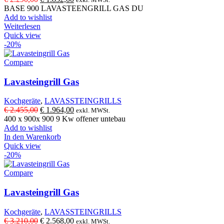
Preis
Preis
BASE 900 LAVASTEENGRILL GAS DU
war:
ist:
Add to wishlist
€ 2.290,00
€ 1.832,00.
Weiterlesen
Quick view
-20%
Compare
Lavasteingrill Gas
Kochgeräte
,
LAVASSTEINGRILLS
Ursprünglicher
Aktueller
€
2.455,00
€
1.964,00
exkl. MWSt.
Preis
Preis
400 x 900x 900 9 Kw offener untebau
war:
ist:
Add to wishlist
€ 2.455,00
€ 1.964,00.
In den Warenkorb
Quick view
-20%
Compare
Lavasteingrill Gas
Kochgeräte
,
LAVASSTEINGRILLS
Ursprünglicher
Aktueller
€
3.210,00
€
2.568,00
exkl. MWSt.