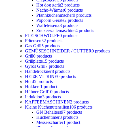
Hot dog gerät
2 products
Nacho-Wärmer
0 products
Pfannkuchenmacher
0 products
Popcorn Geräte
2 products
Waffeleisen
23 products
Zuckerwattemaschine
4 products
FLEISCHWÖLFE
0 products
Friteusen
32 products
Gas Grill
5 products
GEMÜSESCHNEIDER / CUTTER
0 products
Grill
0 products
Grillplatte
15 products
Gyros Grill
7 products
Händetrockner
8 products
HEIßE VITRINE
0 products
Herd
5 products
Hokkers
1 product
Hühner Grill
10 products
Induktion
3 products
KAFFEEMASCHINEN
2 products
Kleine Küchenutensilien
106 products
GN Behälters
97 products
Küchentimer
3 products
Messerschärfer
1 product