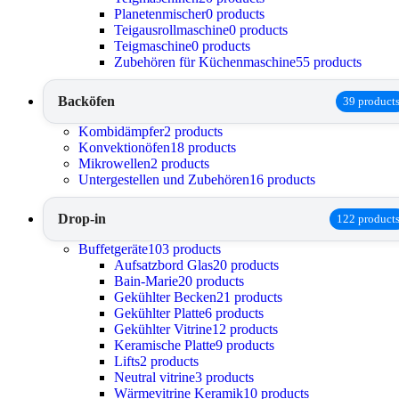
Planetenmischer
0 products
Teigausrollmaschine
0 products
Teigmaschine
0 products
Zubehören für Küchenmaschine
55 products
Backöfen
39 product
Kombidämpfer
2 products
Konvektionöfen
18 products
Mikrowellen
2 products
Untergestellen und Zubehören
16 products
Drop-in
122 product
Buffetgeräte
103 products
Aufsatzbord Glas
20 products
Bain-Marie
20 products
Gekühlter Becken
21 products
Gekühlter Platte
6 products
Gekühlter Vitrine
12 products
Keramische Platte
9 products
Lifts
2 products
Neutral vitrine
3 products
Wärmevitrine Keramik
10 products