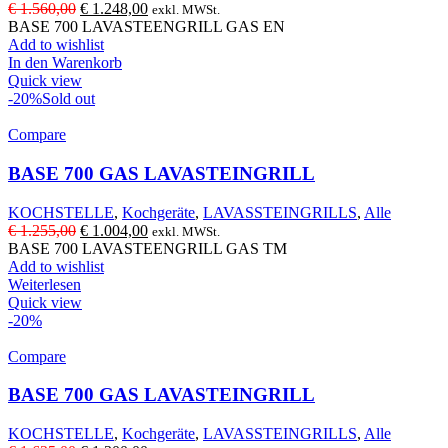
Ursprünglicher
Aktueller
€
1.560,00
€
1.248,00
exkl. MWSt.
Preis
Preis
BASE 700 LAVASTEENGRILL GAS EN
war:
ist:
Add to wishlist
€ 1.560,00
€ 1.248,00.
In den Warenkorb
Quick view
-20%
Sold out
Compare
BASE 700 GAS LAVASTEINGRILL
KOCHSTELLE
,
Kochgeräte
,
LAVASSTEINGRILLS
,
Alle
Ursprünglicher
Aktueller
€
1.255,00
€
1.004,00
exkl. MWSt.
Preis
Preis
BASE 700 LAVASTEENGRILL GAS TM
war:
ist:
Add to wishlist
€ 1.255,00
€ 1.004,00.
Weiterlesen
Quick view
-20%
Compare
BASE 700 GAS LAVASTEINGRILL
KOCHSTELLE
,
Kochgeräte
,
LAVASSTEINGRILLS
,
Alle