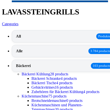
LAVASSTEINGRILLS
Categories
All
Produkt
Alle
3.784 product
Bäckerei
103 product
Bäckerei Kühlung
28 products
Bäckerei Schranke
4 products
Bäckerei Tische
4 products
Gebäckvitrines
16 products
Zubehören für Bäckerei Kühlung
4 products
Küchenmaschine
75 products
Brotschneidemaschine
0 products
Küchenmaschinen und Planeten-
Teigmaschinen
20 products