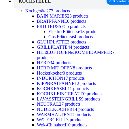
KOCHSTELLE
278 product
Kochgeräte
277 products
BAIN MARIES
23 products
BRATPFANNE
0 products
FRITTEUSSE
55 products
Elektro Fritteusse
18 products
Gas Fritteusse
4 products
GLUHPLATTE
3 products
GRILLPLATTE
44 products
HEIßLUFTÖFEN&KOMBIDÄMPFER
7
products
HERD
34 products
HERD MIT OFEN
8 products
Hockerkocher
0 products
INDUKTION
17 products
KIPPBRATFANNE
12 products
KOCHKESSEL
11 products
KOCHKLEINGERÄTE
0 products
LAVASSTEINGRILLS
9 products
NEUTRAL
27 products
NUDELKÒCHER
14 products
WARMHALTEN
11 products
WATERGRILL
3 products
Wok-Chinaherd
10 products