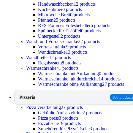
Handwaschbecken
12 products
Küchentimer
0 products
Mikrowelle Brett
0 products
Pfannen
25 products
RFS-Pommes Fritesbehälter
6 products
Spülbecke für Eislöffel
0 products
Untergestell
2 products
Wand- und Vorratsschränke
22 products
Vorratschränke
9 products
Wandschranke
13 products
Wandbretter
12 products
Regalsystem
8 products
Wärmeschranke
41 products
Wärmeschranke mit Aufkantung
0 products
Wärmeschranke mit durchreiche
14 products
Wärmeschranke ohne Aufkantung
27 products
Pizzeria
168 product
Pizza verarbeitung
27 products
Gekühlte Aufsatzvitrine
2 products
Pizza press
3 products
Pizzatische
19 products
Zubehören für Pizza Tische
3 products