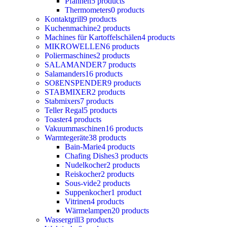
Pfannen
5 products
Thermometers
0 products
Kontaktgrill
9 products
Kuchenmachine
2 products
Machines für Kartoffelschälen
4 products
MIKROWELLEN
6 products
Poliermaschines
2 products
SALAMANDER
7 products
Salamanders
16 products
SOßENSPENDER
9 products
STABMIXER
2 products
Stabmixers
7 products
Teller Regal
5 products
Toaster
4 products
Vakuummaschinen
16 products
Warmtegeräte
38 products
Bain-Marie
4 products
Chafing Dishes
3 products
Nudelkocher
2 products
Reiskocher
2 products
Sous-vide
2 products
Suppenkocher
1 product
Vitrinen
4 products
Wärmelampen
20 products
Wassergrill
3 products