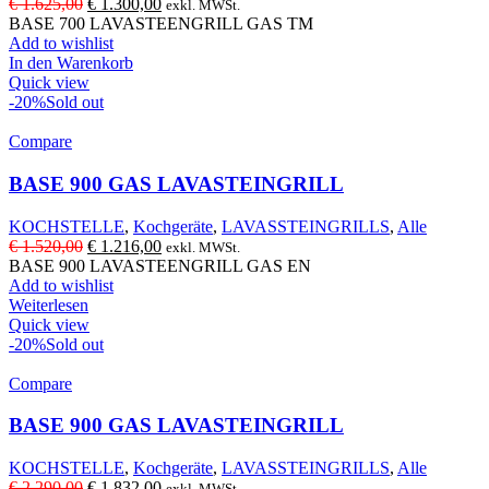
Ursprünglicher
Aktueller
€
1.625,00
€
1.300,00
exkl. MWSt.
Preis
Preis
BASE 700 LAVASTEENGRILL GAS TM
war:
ist:
Add to wishlist
€ 1.625,00
€ 1.300,00.
In den Warenkorb
Quick view
-20%
Sold out
Compare
BASE 900 GAS LAVASTEINGRILL
KOCHSTELLE
,
Kochgeräte
,
LAVASSTEINGRILLS
,
Alle
Ursprünglicher
Aktueller
€
1.520,00
€
1.216,00
exkl. MWSt.
Preis
Preis
BASE 900 LAVASTEENGRILL GAS EN
war:
ist:
Add to wishlist
€ 1.520,00
€ 1.216,00.
Weiterlesen
Quick view
-20%
Sold out
Compare
BASE 900 GAS LAVASTEINGRILL
KOCHSTELLE
,
Kochgeräte
,
LAVASSTEINGRILLS
,
Alle
Ursprünglicher
Aktueller
€
2.290,00
€
1.832,00
exkl. MWSt.