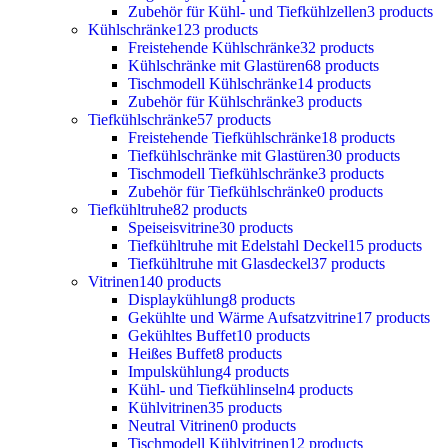
Zubehör für Kühl- und Tiefkühlzellen
3 products
Kühlschränke
123 products
Freistehende Kühlschränke
32 products
Kühlschränke mit Glastüren
68 products
Tischmodell Kühlschränke
14 products
Zubehör für Kühlschränke
3 products
Tiefkühlschränke
57 products
Freistehende Tiefkühlschränke
18 products
Tiefkühlschränke mit Glastüren
30 products
Tischmodell Tiefkühlschränke
3 products
Zubehör für Tiefkühlschränke
0 products
Tiefkühltruhe
82 products
Speiseisvitrine
30 products
Tiefkühltruhe mit Edelstahl Deckel
15 products
Tiefkühltruhe mit Glasdeckel
37 products
Vitrinen
140 products
Displaykühlung
8 products
Gekühlte und Wärme Aufsatzvitrine
17 products
Gekühltes Buffet
10 products
Heißes Buffet
8 products
Impulskühlung
4 products
Kühl- und Tiefkühlinseln
4 products
Kühlvitrinen
35 products
Neutral Vitrinen
0 products
Tischmodell Kühlvitrinen
12 products