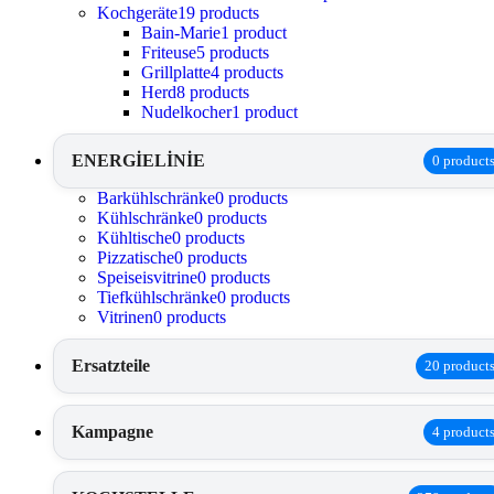
Kochgeräte
19 products
Bain-Marie
1 product
Friteuse
5 products
Grillplatte
4 products
Herd
8 products
Nudelkocher
1 product
ENERGİELİNİE
0 product
Barkühlschränke
0 products
Kühlschränke
0 products
Kühltische
0 products
Pizzatische
0 products
Speiseisvitrine
0 products
Tiefkühlschränke
0 products
Vitrinen
0 products
Ersatzteile
20 product
Kampagne
4 product