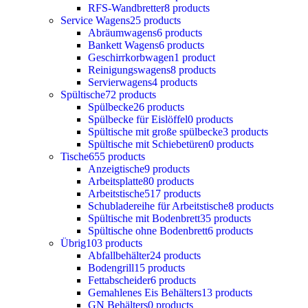
RFS-Wandbretter
8 products
Service Wagens
25 products
Abräumwagens
6 products
Bankett Wagens
6 products
Geschirrkorbwagen
1 product
Reinigungswagens
8 products
Servierwagens
4 products
Spültische
72 products
Spülbecke
26 products
Spülbecke für Eislöffel
0 products
Spültische mit große spülbecke
3 products
Spültische mit Schiebetüren
0 products
Tische
655 products
Anzeigtische
9 products
Arbeitsplatte
80 products
Arbeitstische
517 products
Schubladereihe für Arbeitstische
8 products
Spültische mit Bodenbrett
35 products
Spültische ohne Bodenbrett
6 products
Übrig
103 products
Abfallbehälter
24 products
Bodengrill
15 products
Fettabscheider
6 products
Gemahlenes Eis Behälters
13 products
GN Behälters
0 products