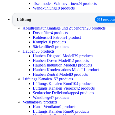
Tischmodell Wärmevitrinen
24 products
Wandkühlung
18 products
Lüftung
311 product
Abluftreinigungsanlage und Zubehören
20 products
Dosenfilter
4 products
Kohlenstoff Patrone
1 product
Komplet
10 products
Säckenfilter
5 products
Hauben
55 products
Hauben Diagonal Modell
39 products
Hauben Dosen Modell
12 products
Hauben Induktion Modell
3 products
Hauben Kondensations Modell
1 product
Hauben Zentral Modell
0 products
Lüftungs Kanalen
157 products
Lüftungs Kanalen Rund
104 products
Lüftungs Kanalen Viereck
42 products
Senkrechte Deflektorkappe
4 products
Wandbiegel
7 products
Ventilator
49 products
Kanal Ventilator
0 products
Lüftungs Kanalen Rund
0 products