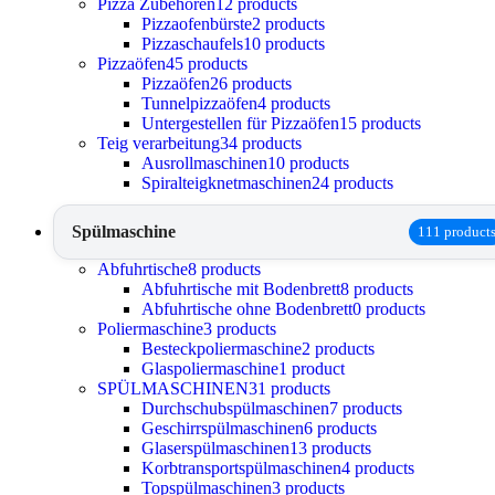
Pizza Zubehören
12 products
Pizzaofenbürste
2 products
Pizzaschaufels
10 products
Pizzaöfen
45 products
Pizzaöfen
26 products
Tunnelpizzaöfen
4 products
Untergestellen für Pizzaöfen
15 products
Teig verarbeitung
34 products
Ausrollmaschinen
10 products
Spiralteigknetmaschinen
24 products
Spülmaschine
111 product
Abfuhrtische
8 products
Abfuhrtische mit Bodenbrett
8 products
Abfuhrtische ohne Bodenbrett
0 products
Poliermaschine
3 products
Besteckpoliermaschine
2 products
Glaspoliermaschine
1 product
SPÜLMASCHINEN
31 products
Durchschubspülmaschinen
7 products
Geschirrspülmaschinen
6 products
Glaserspülmaschinen
13 products
Korbtransportspülmaschinen
4 products
Topspülmaschinen
3 products