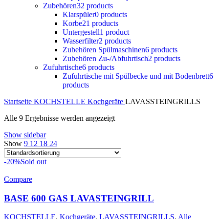
Zubehören
32 products
Klarspüler
0 products
Korbe
21 products
Untergestell
1 product
Wasserfilter
2 products
Zubehören Spülmaschinen
6 products
Zubehören Zu-/Abfuhrtisch
2 products
Zufuhrtische
6 products
Zufuhrtische mit Spülbecke und mit Bodenbrett
6
products
Startseite
KOCHSTELLE
Kochgeräte
LAVASSTEINGRILLS
Alle 9 Ergebnisse werden angezeigt
Show sidebar
Show
9
12
18
24
-20%
Sold out
Compare
BASE 600 GAS LAVASTEINGRILL
KOCHSTELLE
,
Kochgeräte
,
LAVASSTEINGRILLS
,
Alle