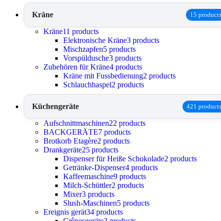
Kräne
15 product
Kräne
11 products
Elektronische Kräne
3 products
Mischzapfen
5 products
Vorspüldusche
3 products
Zubehören für Kräne
4 products
Kräne mit Fussbedienung
2 products
Schlauchhaspel
2 products
Küchengeräte
421 product
Aufschnittmaschinen
22 products
BACKGERÄTE
7 products
Brotkorb Etagère
2 products
Drankgeräte
25 products
Dispenser für Heiße Schokolade
2 products
Getränke-Dispenser
4 products
Kaffeemaschine
9 products
Milch-Schüttler
2 products
Mixer
3 products
Slush-Maschinen
5 products
Ereignis gerät
34 products
Crêpesgeräte
3 products