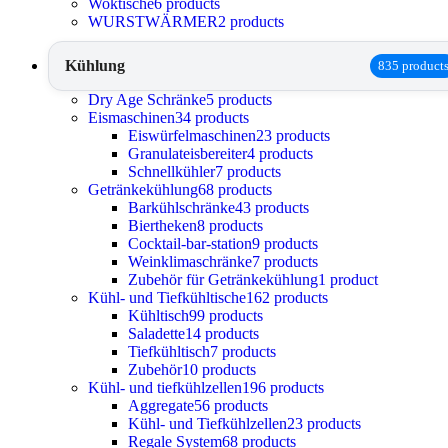
Woktische
6 products
WURSTWÄRMER
2 products
Kühlung
835 product
Dry Age Schränke
5 products
Eismaschinen
34 products
Eiswürfelmaschinen
23 products
Granulateisbereiter
4 products
Schnellkühler
7 products
Getränkekühlung
68 products
Barkühlschränke
43 products
Biertheken
8 products
Cocktail-bar-station
9 products
Weinklimaschränke
7 products
Zubehör für Getränkekühlung
1 product
Kühl- und Tiefkühltische
162 products
Kühltisch
99 products
Saladette
14 products
Tiefkühltisch
7 products
Zubehör
10 products
Kühl- und tiefkühlzellen
196 products
Aggregate
56 products
Kühl- und Tiefkühlzellen
23 products
Regale System
68 products