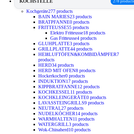
KOCHSTELLE
278 product
Kochgeräte
277 products
BAIN MARIES
23 products
BRATPFANNE
0 products
FRITTEUSSE
55 products
Elektro Fritteusse
18 products
Gas Fritteusse
4 products
GLUHPLATTE
3 products
GRILLPLATTE
44 products
HEIßLUFTÖFEN&KOMBIDÄMPFER
7
products
HERD
34 products
HERD MIT OFEN
8 products
Hockerkocher
0 products
INDUKTION
17 products
KIPPBRATFANNE
12 products
KOCHKESSEL
11 products
KOCHKLEINGERÄTE
0 products
LAVASSTEINGRILLS
9 products
NEUTRAL
27 products
NUDELKÒCHER
14 products
WARMHALTEN
11 products
WATERGRILL
3 products
Wok-Chinaherd
10 products