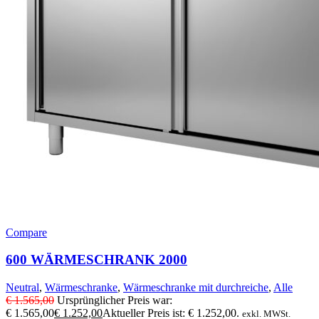
Compare
600 WÄRMESCHRANK 2000
Neutral
,
Wärmeschranke
,
Wärmeschranke mit durchreiche
,
Alle
€
1.565,00
Ursprünglicher Preis war:
€ 1.565,00
€
1.252,00
Aktueller Preis ist: € 1.252,00.
exkl. MWSt.