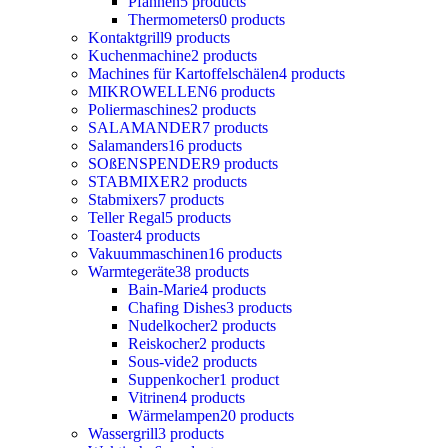
Pfannen
5 products
Thermometers
0 products
Kontaktgrill
9 products
Kuchenmachine
2 products
Machines für Kartoffelschälen
4 products
MIKROWELLEN
6 products
Poliermaschines
2 products
SALAMANDER
7 products
Salamanders
16 products
SOßENSPENDER
9 products
STABMIXER
2 products
Stabmixers
7 products
Teller Regal
5 products
Toaster
4 products
Vakuummaschinen
16 products
Warmtegeräte
38 products
Bain-Marie
4 products
Chafing Dishes
3 products
Nudelkocher
2 products
Reiskocher
2 products
Sous-vide
2 products
Suppenkocher
1 product
Vitrinen
4 products
Wärmelampen
20 products
Wassergrill
3 products