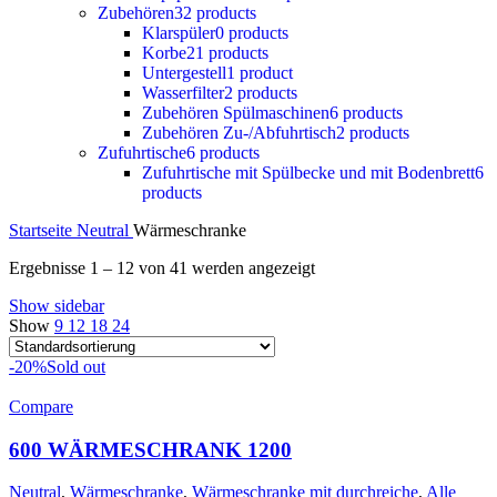
Zubehören
32 products
Klarspüler
0 products
Korbe
21 products
Untergestell
1 product
Wasserfilter
2 products
Zubehören Spülmaschinen
6 products
Zubehören Zu-/Abfuhrtisch
2 products
Zufuhrtische
6 products
Zufuhrtische mit Spülbecke und mit Bodenbrett
6
products
Startseite
Neutral
Wärmeschranke
Ergebnisse 1 – 12 von 41 werden angezeigt
Show sidebar
Show
9
12
18
24
-20%
Sold out
Compare
600 WÄRMESCHRANK 1200
Neutral
,
Wärmeschranke
,
Wärmeschranke mit durchreiche
,
Alle