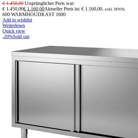
€
1.450,00
Ursprünglicher Preis war:
€ 1.450,00
€
1.160,00
Aktueller Preis ist: € 1.160,00.
exkl. MWSt.
600 WARMHOUDKAST 1600
Add to wishlist
Weiterlesen
Quick view
-20%
Sold out