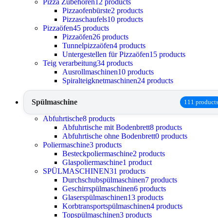
Pizza Zubehören
12 products
Pizzaofenbürste
2 products
Pizzaschaufels
10 products
Pizzaöfen
45 products
Pizzaöfen
26 products
Tunnelpizzaöfen
4 products
Untergestellen für Pizzaöfen
15 products
Teig verarbeitung
34 products
Ausrollmaschinen
10 products
Spiralteigknetmaschinen
24 products
Spülmaschine
111 product
Abfuhrtische
8 products
Abfuhrtische mit Bodenbrett
8 products
Abfuhrtische ohne Bodenbrett
0 products
Poliermaschine
3 products
Besteckpoliermaschine
2 products
Glaspoliermaschine
1 product
SPÜLMASCHINEN
31 products
Durchschubspülmaschinen
7 products
Geschirrspülmaschinen
6 products
Glaserspülmaschinen
13 products
Korbtransportspülmaschinen
4 products
Topspülmaschinen
3 products