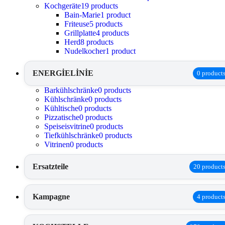
Kochgeräte
19 products
Bain-Marie
1 product
Friteuse
5 products
Grillplatte
4 products
Herd
8 products
Nudelkocher
1 product
ENERGİELİNİE
0 product
Barkühlschränke
0 products
Kühlschränke
0 products
Kühltische
0 products
Pizzatische
0 products
Speiseisvitrine
0 products
Tiefkühlschränke
0 products
Vitrinen
0 products
Ersatzteile
20 product
Kampagne
4 product