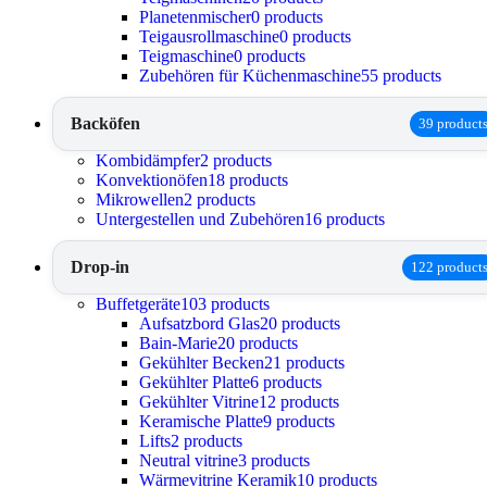
Planetenmischer
0 products
Teigausrollmaschine
0 products
Teigmaschine
0 products
Zubehören für Küchenmaschine
55 products
Backöfen
39 product
Kombidämpfer
2 products
Konvektionöfen
18 products
Mikrowellen
2 products
Untergestellen und Zubehören
16 products
Drop-in
122 product
Buffetgeräte
103 products
Aufsatzbord Glas
20 products
Bain-Marie
20 products
Gekühlter Becken
21 products
Gekühlter Platte
6 products
Gekühlter Vitrine
12 products
Keramische Platte
9 products
Lifts
2 products
Neutral vitrine
3 products
Wärmevitrine Keramik
10 products