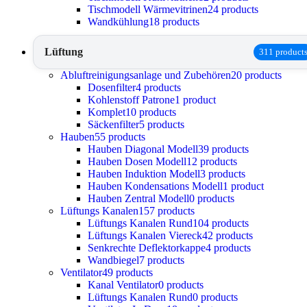
Tischmodell Wärmevitrinen
24 products
Wandkühlung
18 products
Lüftung
311 product
Abluftreinigungsanlage und Zubehören
20 products
Dosenfilter
4 products
Kohlenstoff Patrone
1 product
Komplet
10 products
Säckenfilter
5 products
Hauben
55 products
Hauben Diagonal Modell
39 products
Hauben Dosen Modell
12 products
Hauben Induktion Modell
3 products
Hauben Kondensations Modell
1 product
Hauben Zentral Modell
0 products
Lüftungs Kanalen
157 products
Lüftungs Kanalen Rund
104 products
Lüftungs Kanalen Viereck
42 products
Senkrechte Deflektorkappe
4 products
Wandbiegel
7 products
Ventilator
49 products
Kanal Ventilator
0 products
Lüftungs Kanalen Rund
0 products