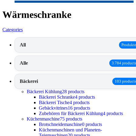
Wärmeschranke
Categories
All
Produkt
Alle
3.784 product
Bäckerei
103 product
Bäckerei Kühlung
28 products
Bäckerei Schranke
4 products
Bäckerei Tische
4 products
Gebäckvitrines
16 products
Zubehören für Bäckerei Kühlung
4 products
Küchenmaschine
75 products
Brotschneidemaschine
0 products
Küchenmaschinen und Planeten-
Teigmaschinen
20 products