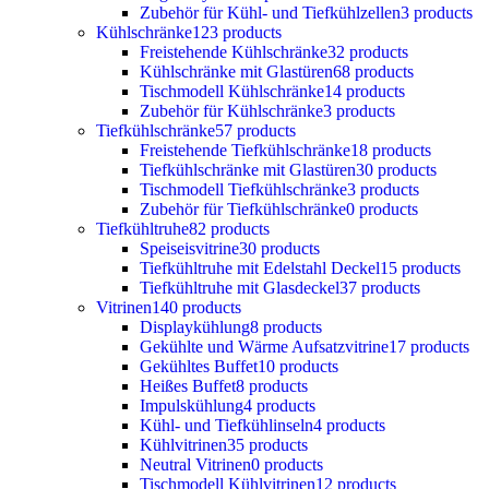
Zubehör für Kühl- und Tiefkühlzellen
3 products
Kühlschränke
123 products
Freistehende Kühlschränke
32 products
Kühlschränke mit Glastüren
68 products
Tischmodell Kühlschränke
14 products
Zubehör für Kühlschränke
3 products
Tiefkühlschränke
57 products
Freistehende Tiefkühlschränke
18 products
Tiefkühlschränke mit Glastüren
30 products
Tischmodell Tiefkühlschränke
3 products
Zubehör für Tiefkühlschränke
0 products
Tiefkühltruhe
82 products
Speiseisvitrine
30 products
Tiefkühltruhe mit Edelstahl Deckel
15 products
Tiefkühltruhe mit Glasdeckel
37 products
Vitrinen
140 products
Displaykühlung
8 products
Gekühlte und Wärme Aufsatzvitrine
17 products
Gekühltes Buffet
10 products
Heißes Buffet
8 products
Impulskühlung
4 products
Kühl- und Tiefkühlinseln
4 products
Kühlvitrinen
35 products
Neutral Vitrinen
0 products
Tischmodell Kühlvitrinen
12 products