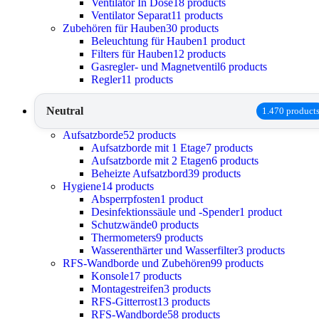
Ventilator In Dose
18 products
Ventilator Separat
11 products
Zubehören für Hauben
30 products
Beleuchtung für Hauben
1 product
Filters für Hauben
12 products
Gasregler- und Magnetventil
6 products
Regler
11 products
Neutral
1.470 product
Aufsatzborde
52 products
Aufsatzborde mit 1 Etage
7 products
Aufsatzborde mit 2 Etagen
6 products
Beheizte Aufsatzbord
39 products
Hygiene
14 products
Absperrpfosten
1 product
Desinfektionssäule und -Spender
1 product
Schutzwände
0 products
Thermometers
9 products
Wasserenthärter und Wasserfilter
3 products
RFS-Wandborde und Zubehören
99 products
Konsole
17 products
Montagestreifen
3 products
RFS-Gitterrost
13 products
RFS-Wandborde
58 products