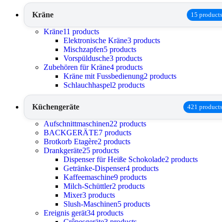
Kräne
15 product
Kräne
11 products
Elektronische Kräne
3 products
Mischzapfen
5 products
Vorspüldusche
3 products
Zubehören für Kräne
4 products
Kräne mit Fussbedienung
2 products
Schlauchhaspel
2 products
Küchengeräte
421 product
Aufschnittmaschinen
22 products
BACKGERÄTE
7 products
Brotkorb Etagère
2 products
Drankgeräte
25 products
Dispenser für Heiße Schokolade
2 products
Getränke-Dispenser
4 products
Kaffeemaschine
9 products
Milch-Schüttler
2 products
Mixer
3 products
Slush-Maschinen
5 products
Ereignis gerät
34 products
Crêpesgeräte
3 products