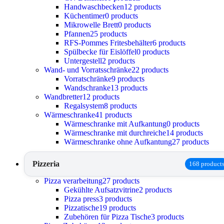
Handwaschbecken
12 products
Küchentimer
0 products
Mikrowelle Brett
0 products
Pfannen
25 products
RFS-Pommes Fritesbehälter
6 products
Spülbecke für Eislöffel
0 products
Untergestell
2 products
Wand- und Vorratsschränke
22 products
Vorratschränke
9 products
Wandschranke
13 products
Wandbretter
12 products
Regalsystem
8 products
Wärmeschranke
41 products
Wärmeschranke mit Aufkantung
0 products
Wärmeschranke mit durchreiche
14 products
Wärmeschranke ohne Aufkantung
27 products
Pizzeria
168 product
Pizza verarbeitung
27 products
Gekühlte Aufsatzvitrine
2 products
Pizza press
3 products
Pizzatische
19 products
Zubehören für Pizza Tische
3 products