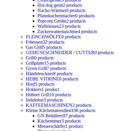
Hot dog gerät
2 products
Nacho-Wärmer
0 products
Pfannkuchenmacher
0 products
Popcorn Geräte
2 products
Waffeleisen
23 products
Zuckerwattemaschine
4 products
FLEISCHWÖLFE
0 products
Friteusen
32 products
Gas Grill
5 products
GEMÜSESCHNEIDER / CUTTER
0 products
Grill
0 products
Grillplatte
15 products
Gyros Grill
7 products
Händetrockner
8 products
HEIßE VITRINE
0 products
Herd
5 products
Hokkers
1 product
Hühner Grill
10 products
Induktion
3 products
KAFFEEMASCHINEN
2 products
Kleine Küchenutensilien
106 products
GN Behälters
97 products
Küchentimer
3 products
Messerschärfer
1 product