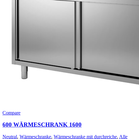
Compare
600 WÄRMESCHRANK 1600
Neutral
,
Wärmeschranke
,
Wärmeschranke mit durchreiche
,
Alle