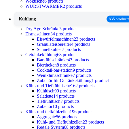
Woktische
6 products
WURSTWÄRMER
2 products
Kühlung
835 product
Dry Age Schränke
5 products
Eismaschinen
34 products
Eiswürfelmaschinen
23 products
Granulateisbereiter
4 products
Schnellkühler
7 products
Getränkekühlung
68 products
Barkühlschränke
43 products
Biertheken
8 products
Cocktail-bar-station
9 products
Weinklimaschränke
7 products
Zubehör für Getränkekühlung
1 product
Kühl- und Tiefkühltische
162 products
Kühltisch
99 products
Saladette
14 products
Tiefkühltisch
7 products
Zubehör
10 products
Kühl- und tiefkühlzellen
196 products
Aggregate
56 products
Kühl- und Tiefkühlzellen
23 products
Regale System
68 products