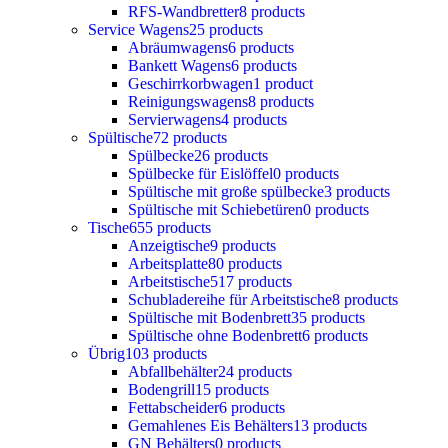
RFS-Wandbretter
8 products
Service Wagens
25 products
Abräumwagens
6 products
Bankett Wagens
6 products
Geschirrkorbwagen
1 product
Reinigungswagens
8 products
Servierwagens
4 products
Spültische
72 products
Spülbecke
26 products
Spülbecke für Eislöffel
0 products
Spültische mit große spülbecke
3 products
Spültische mit Schiebetüren
0 products
Tische
655 products
Anzeigtische
9 products
Arbeitsplatte
80 products
Arbeitstische
517 products
Schubladereihe für Arbeitstische
8 products
Spültische mit Bodenbrett
35 products
Spültische ohne Bodenbrett
6 products
Übrig
103 products
Abfallbehälter
24 products
Bodengrill
15 products
Fettabscheider
6 products
Gemahlenes Eis Behälters
13 products
GN Behälters
0 products