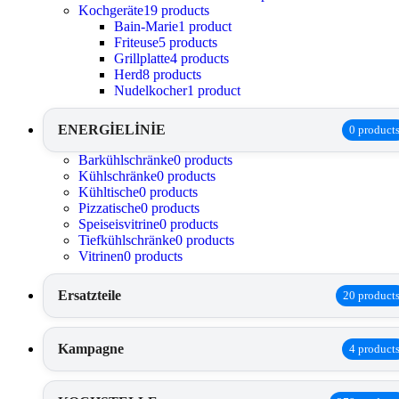
Kochgeräte
19 products
Bain-Marie
1 product
Friteuse
5 products
Grillplatte
4 products
Herd
8 products
Nudelkocher
1 product
ENERGİELİNİE
0 product
Barkühlschränke
0 products
Kühlschränke
0 products
Kühltische
0 products
Pizzatische
0 products
Speiseisvitrine
0 products
Tiefkühlschränke
0 products
Vitrinen
0 products
Ersatzteile
20 product
Kampagne
4 product