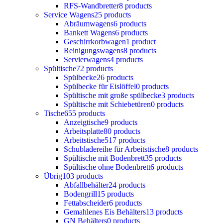
RFS-Wandbretter
8 products
Service Wagens
25 products
Abräumwagens
6 products
Bankett Wagens
6 products
Geschirrkorbwagen
1 product
Reinigungswagens
8 products
Servierwagens
4 products
Spültische
72 products
Spülbecke
26 products
Spülbecke für Eislöffel
0 products
Spültische mit große spülbecke
3 products
Spültische mit Schiebetüren
0 products
Tische
655 products
Anzeigtische
9 products
Arbeitsplatte
80 products
Arbeitstische
517 products
Schubladereihe für Arbeitstische
8 products
Spültische mit Bodenbrett
35 products
Spültische ohne Bodenbrett
6 products
Übrig
103 products
Abfallbehälter
24 products
Bodengrill
15 products
Fettabscheider
6 products
Gemahlenes Eis Behälters
13 products
GN Behälters
0 products