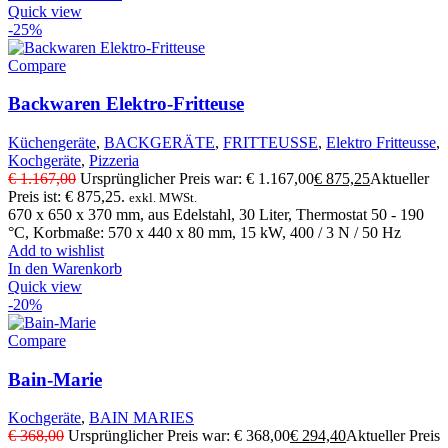
Quick view
-25%
Compare
Backwaren Elektro-Fritteuse
Küchengeräte
,
BACKGERÄTE
,
FRITTEUSSE
,
Elektro Fritteusse
,
Kochgeräte
,
Pizzeria
€
1.167,00
Ursprünglicher Preis war: € 1.167,00
€
875,25
Aktueller
Preis ist: € 875,25.
exkl. MWSt.
670 x 650 x 370 mm, aus Edelstahl, 30 Liter, Thermostat 50 - 190
°C, Korbmaße: 570 x 440 x 80 mm, 15 kW, 400 / 3 N / 50 Hz
Add to wishlist
In den Warenkorb
Quick view
-20%
Compare
Bain-Marie
Kochgeräte
,
BAIN MARIES
€
368,00
Ursprünglicher Preis war: € 368,00
€
294,40
Aktueller Preis