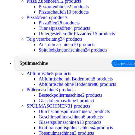
Pizza Zubehören
12 products
Pizzaofenbürste
2 products
Pizzaschaufels
10 products
Pizzaöfen
45 products
Pizzaöfen
26 products
Tunnelpizzaöfen
4 products
Untergestellen für Pizzaöfen
15 products
Teig verarbeitung
34 products
Ausrollmaschinen
10 products
Spiralteigknetmaschinen
24 products
Spülmaschine
111 product
Abfuhrtische
8 products
Abfuhrtische mit Bodenbrett
8 products
Abfuhrtische ohne Bodenbrett
0 products
Poliermaschine
3 products
Besteckpoliermaschine
2 products
Glaspoliermaschine
1 product
SPÜLMASCHINEN
31 products
Durchschubspülmaschinen
7 products
Geschirrspülmaschinen
6 products
Glaserspülmaschinen
13 products
Korbtransportspülmaschinen
4 products
Topspülmaschinen
3 products