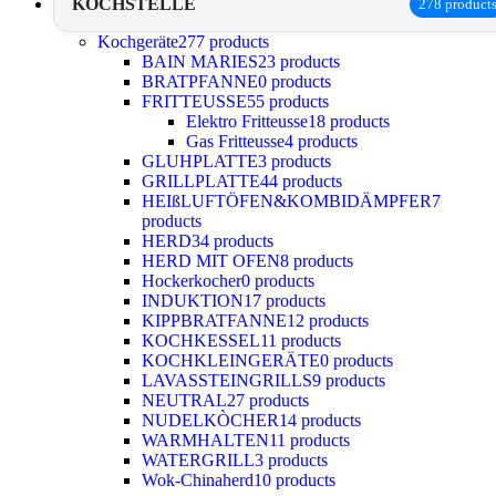
KOCHSTELLE
278 product
Kochgeräte
277 products
BAIN MARIES
23 products
BRATPFANNE
0 products
FRITTEUSSE
55 products
Elektro Fritteusse
18 products
Gas Fritteusse
4 products
GLUHPLATTE
3 products
GRILLPLATTE
44 products
HEIßLUFTÖFEN&KOMBIDÄMPFER
7
products
HERD
34 products
HERD MIT OFEN
8 products
Hockerkocher
0 products
INDUKTION
17 products
KIPPBRATFANNE
12 products
KOCHKESSEL
11 products
KOCHKLEINGERÄTE
0 products
LAVASSTEINGRILLS
9 products
NEUTRAL
27 products
NUDELKÒCHER
14 products
WARMHALTEN
11 products
WATERGRILL
3 products
Wok-Chinaherd
10 products