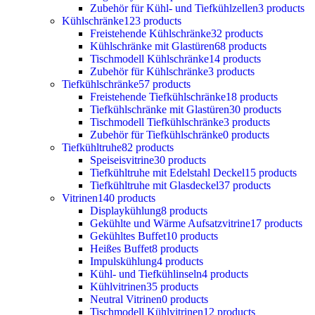
Zubehör für Kühl- und Tiefkühlzellen
3 products
Kühlschränke
123 products
Freistehende Kühlschränke
32 products
Kühlschränke mit Glastüren
68 products
Tischmodell Kühlschränke
14 products
Zubehör für Kühlschränke
3 products
Tiefkühlschränke
57 products
Freistehende Tiefkühlschränke
18 products
Tiefkühlschränke mit Glastüren
30 products
Tischmodell Tiefkühlschränke
3 products
Zubehör für Tiefkühlschränke
0 products
Tiefkühltruhe
82 products
Speiseisvitrine
30 products
Tiefkühltruhe mit Edelstahl Deckel
15 products
Tiefkühltruhe mit Glasdeckel
37 products
Vitrinen
140 products
Displaykühlung
8 products
Gekühlte und Wärme Aufsatzvitrine
17 products
Gekühltes Buffet
10 products
Heißes Buffet
8 products
Impulskühlung
4 products
Kühl- und Tiefkühlinseln
4 products
Kühlvitrinen
35 products
Neutral Vitrinen
0 products
Tischmodell Kühlvitrinen
12 products