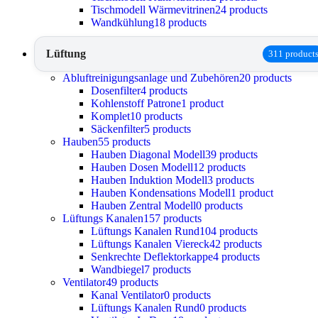
Tischmodell Wärmevitrinen
24 products
Wandkühlung
18 products
Lüftung
311 product
Abluftreinigungsanlage und Zubehören
20 products
Dosenfilter
4 products
Kohlenstoff Patrone
1 product
Komplet
10 products
Säckenfilter
5 products
Hauben
55 products
Hauben Diagonal Modell
39 products
Hauben Dosen Modell
12 products
Hauben Induktion Modell
3 products
Hauben Kondensations Modell
1 product
Hauben Zentral Modell
0 products
Lüftungs Kanalen
157 products
Lüftungs Kanalen Rund
104 products
Lüftungs Kanalen Viereck
42 products
Senkrechte Deflektorkappe
4 products
Wandbiegel
7 products
Ventilator
49 products
Kanal Ventilator
0 products
Lüftungs Kanalen Rund
0 products