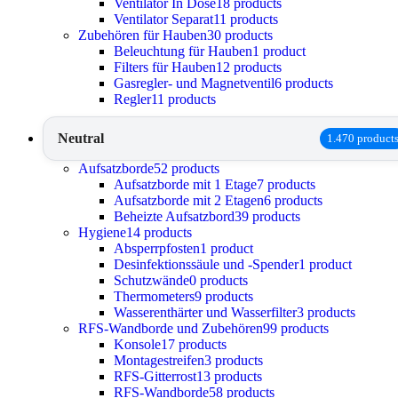
Ventilator In Dose
18 products
Ventilator Separat
11 products
Zubehören für Hauben
30 products
Beleuchtung für Hauben
1 product
Filters für Hauben
12 products
Gasregler- und Magnetventil
6 products
Regler
11 products
Neutral
1.470 product
Aufsatzborde
52 products
Aufsatzborde mit 1 Etage
7 products
Aufsatzborde mit 2 Etagen
6 products
Beheizte Aufsatzbord
39 products
Hygiene
14 products
Absperrpfosten
1 product
Desinfektionssäule und -Spender
1 product
Schutzwände
0 products
Thermometers
9 products
Wasserenthärter und Wasserfilter
3 products
RFS-Wandborde und Zubehören
99 products
Konsole
17 products
Montagestreifen
3 products
RFS-Gitterrost
13 products
RFS-Wandborde
58 products