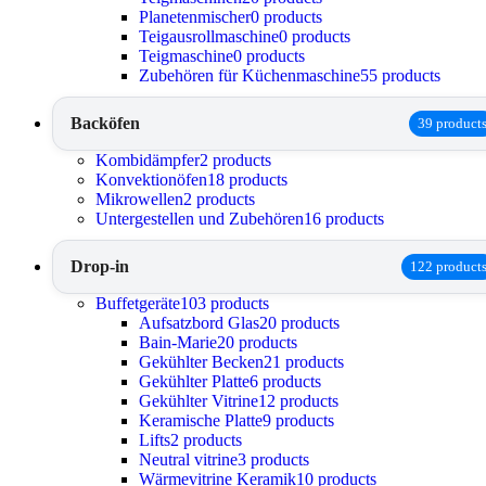
Planetenmischer
0 products
Teigausrollmaschine
0 products
Teigmaschine
0 products
Zubehören für Küchenmaschine
55 products
Backöfen
39 product
Kombidämpfer
2 products
Konvektionöfen
18 products
Mikrowellen
2 products
Untergestellen und Zubehören
16 products
Drop-in
122 product
Buffetgeräte
103 products
Aufsatzbord Glas
20 products
Bain-Marie
20 products
Gekühlter Becken
21 products
Gekühlter Platte
6 products
Gekühlter Vitrine
12 products
Keramische Platte
9 products
Lifts
2 products
Neutral vitrine
3 products
Wärmevitrine Keramik
10 products