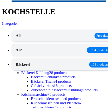
KOCHSTELLE
Categories
All
Produkt
Alle
3.784 product
Bäckerei
103 product
Bäckerei Kühlung
28 products
Bäckerei Schranke
4 products
Bäckerei Tische
4 products
Gebäckvitrines
16 products
Zubehören für Bäckerei Kühlung
4 products
Küchenmaschine
75 products
Brotschneidemaschine
0 products
Küchenmaschinen und Planeten-
Teigmaschinen
20 products