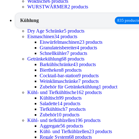
Woktische
6 products
WURSTWÄRMER
2 products
Kühlung
835 product
Dry Age Schränke
5 products
Eismaschinen
34 products
Eiswürfelmaschinen
23 products
Granulateisbereiter
4 products
Schnellkühler
7 products
Getränkekühlung
68 products
Barkühlschränke
43 products
Biertheken
8 products
Cocktail-bar-station
9 products
Weinklimaschränke
7 products
Zubehör für Getränkekühlung
1 product
Kühl- und Tiefkühltische
162 products
Kühltisch
99 products
Saladette
14 products
Tiefkühltisch
7 products
Zubehör
10 products
Kühl- und tiefkühlzellen
196 products
Aggregate
56 products
Kühl- und Tiefkühlzellen
23 products
Regale System
68 products