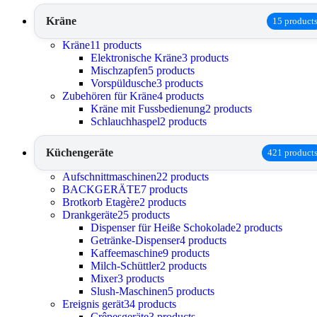
Kräne
15 product
Kräne
11 products
Elektronische Kräne
3 products
Mischzapfen
5 products
Vorspüldusche
3 products
Zubehören für Kräne
4 products
Kräne mit Fussbedienung
2 products
Schlauchhaspel
2 products
Küchengeräte
421 product
Aufschnittmaschinen
22 products
BACKGERÄTE
7 products
Brotkorb Etagère
2 products
Drankgeräte
25 products
Dispenser für Heiße Schokolade
2 products
Getränke-Dispenser
4 products
Kaffeemaschine
9 products
Milch-Schüttler
2 products
Mixer
3 products
Slush-Maschinen
5 products
Ereignis gerät
34 products
Crêpesgeräte
3 products