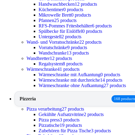
Handwaschbecken
12 products
Küchentimer
0 products
Mikrowelle Brett
0 products
Pfannen
25 products
RFS-Pommes Fritesbehälter
6 products
Spülbecke für Eislöffel
0 products
Untergestell
2 products
Wand- und Vorratsschränke
22 products
Vorratschränke
9 products
Wandschranke
13 products
Wandbretter
12 products
Regalsystem
8 products
Wärmeschranke
41 products
Wärmeschranke mit Aufkantung
0 products
Wärmeschranke mit durchreiche
14 products
Wärmeschranke ohne Aufkantung
27 products
Pizzeria
168 product
Pizza verarbeitung
27 products
Gekühlte Aufsatzvitrine
2 products
Pizza press
3 products
Pizzatische
19 products
Zubehören für Pizza Tische
3 products