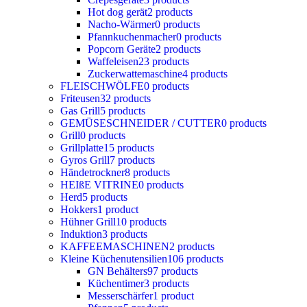
Hot dog gerät
2 products
Nacho-Wärmer
0 products
Pfannkuchenmacher
0 products
Popcorn Geräte
2 products
Waffeleisen
23 products
Zuckerwattemaschine
4 products
FLEISCHWÖLFE
0 products
Friteusen
32 products
Gas Grill
5 products
GEMÜSESCHNEIDER / CUTTER
0 products
Grill
0 products
Grillplatte
15 products
Gyros Grill
7 products
Händetrockner
8 products
HEIßE VITRINE
0 products
Herd
5 products
Hokkers
1 product
Hühner Grill
10 products
Induktion
3 products
KAFFEEMASCHINEN
2 products
Kleine Küchenutensilien
106 products
GN Behälters
97 products
Küchentimer
3 products
Messerschärfer
1 product