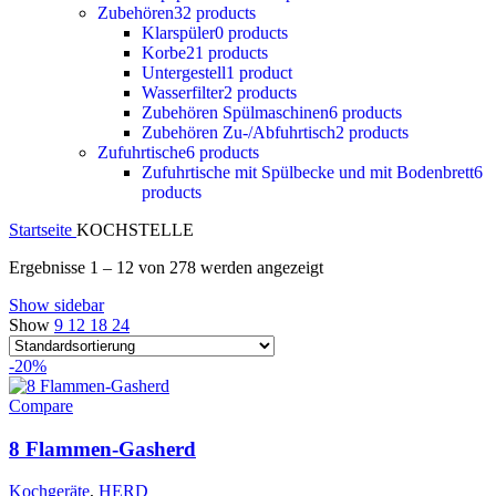
Zubehören
32 products
Klarspüler
0 products
Korbe
21 products
Untergestell
1 product
Wasserfilter
2 products
Zubehören Spülmaschinen
6 products
Zubehören Zu-/Abfuhrtisch
2 products
Zufuhrtische
6 products
Zufuhrtische mit Spülbecke und mit Bodenbrett
6
products
Startseite
KOCHSTELLE
Ergebnisse 1 – 12 von 278 werden angezeigt
Show sidebar
Show
9
12
18
24
-20%
Compare
8 Flammen-Gasherd
Kochgeräte
,
HERD