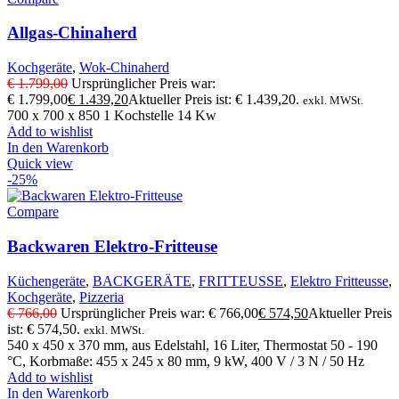
Allgas-Chinaherd
Kochgeräte
,
Wok-Chinaherd
€
1.799,00
Ursprünglicher Preis war:
€ 1.799,00
€
1.439,20
Aktueller Preis ist: € 1.439,20.
exkl. MWSt.
700 x 700 x 850 1 Kochstelle 14 Kw
Add to wishlist
In den Warenkorb
Quick view
-25%
Compare
Backwaren Elektro-Fritteuse
Küchengeräte
,
BACKGERÄTE
,
FRITTEUSSE
,
Elektro Fritteusse
,
Kochgeräte
,
Pizzeria
€
766,00
Ursprünglicher Preis war: € 766,00
€
574,50
Aktueller Preis
ist: € 574,50.
exkl. MWSt.
540 x 450 x 370 mm, aus Edelstahl, 16 Liter, Thermostat 50 - 190
°C, Korbmaße: 455 x 245 x 80 mm, 9 kW, 400 V / 3 N / 50 Hz
Add to wishlist
In den Warenkorb