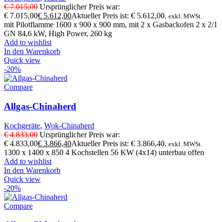
€
7.015,00
Ursprünglicher Preis war:
€ 7.015,00
€
5.612,00
Aktueller Preis ist: € 5.612,00.
exkl. MWSt.
mit Pilotflamme 1600 x 900 x 900 mm, mit 2 x Gasbackofen 2 x 2/1
GN 84,6 kW, High Power, 260 kg
Add to wishlist
In den Warenkorb
Quick view
-20%
Compare
Allgas-Chinaherd
Kochgeräte
,
Wok-Chinaherd
€
4.833,00
Ursprünglicher Preis war:
€ 4.833,00
€
3.866,40
Aktueller Preis ist: € 3.866,40.
exkl. MWSt.
1300 x 1400 x 850 4 Kochstellen 56 KW (4x14) unterbau offen
Add to wishlist
In den Warenkorb
Quick view
-20%
Compare