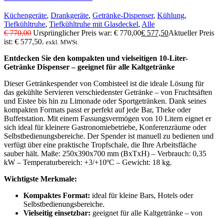
Küchengeräte
,
Drankgeräte
,
Getränke-Dispenser
,
Kühlung
,
Tiefkühltruhe
,
Tiefkühltruhe mit Glasdeckel
,
Alle
€
770,00
Ursprünglicher Preis war: € 770,00
€
577,50
Aktueller Preis
ist: € 577,50.
exkl. MWSt.
Entdecken Sie den kompakten und vielseitigen 10-Liter-
Getränke Dispenser – geeignet für alle Kaltgetränke
Dieser Getränkespender von Combisteel ist die ideale Lösung für
das gekühlte Servieren verschiedenster Getränke – von Fruchtsäften
und Eistee bis hin zu Limonade oder Sportgetränken. Dank seines
kompakten Formats passt er perfekt auf jede Bar, Theke oder
Buffetstation. Mit einem Fassungsvermögen von 10 Litern eignet er
sich ideal für kleinere Gastronomiebetriebe, Konferenzräume oder
Selbstbedienungsbereiche. Der Spender ist manuell zu bedienen und
verfügt über eine praktische Tropfschale, die Ihre Arbeitsfläche
sauber hält. Maße: 250x390x700 mm (BxTxH) – Verbrauch: 0,35
kW – Temperaturbereich: +3/+10ºC – Gewicht: 18 kg.
Wichtigste Merkmale:
Kompaktes Format:
ideal für kleine Bars, Hotels oder
Selbstbedienungsbereiche.
Vielseitig einsetzbar:
geeignet für alle Kaltgetränke – von