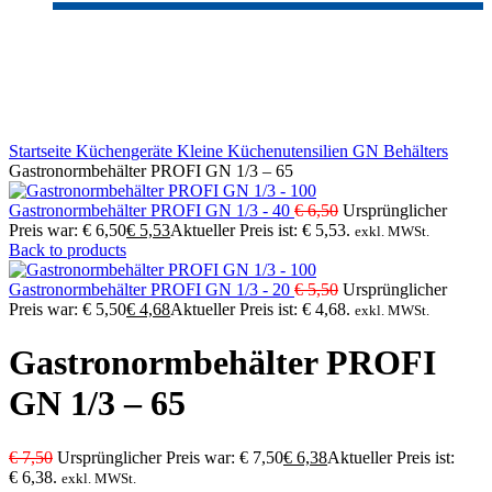
-15%
Sold out
Click to enlarge
Startseite
Küchengeräte
Kleine Küchenutensilien
GN Behälters
Gastronormbehälter PROFI GN 1/3 – 65
Gastronormbehälter PROFI GN 1/3 - 40
€
6,50
Ursprünglicher
Preis war: € 6,50
€
5,53
Aktueller Preis ist: € 5,53.
exkl. MWSt.
Back to products
Gastronormbehälter PROFI GN 1/3 - 20
€
5,50
Ursprünglicher
Preis war: € 5,50
€
4,68
Aktueller Preis ist: € 4,68.
exkl. MWSt.
Gastronormbehälter PROFI
GN 1/3 – 65
€
7,50
Ursprünglicher Preis war: € 7,50
€
6,38
Aktueller Preis ist:
€ 6,38.
exkl. MWSt.