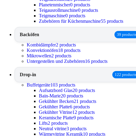
Planetenmischer
0 products
Teigausrollmaschine
0 products
Teigmaschine
0 products
Zubehören für Küchenmaschine
55 products
Backöfen
39 product
Kombidämpfer
2 products
Konvektionöfen
18 products
Mikrowellen
2 products
Untergestellen und Zubehören
16 products
Drop-in
122 product
Buffetgeräte
103 products
Aufsatzbord Glas
20 products
Bain-Marie
20 products
Gekühlter Becken
21 products
Gekühlter Platte
6 products
Gekühlter Vitrine
12 products
Keramische Platte
9 products
Lifts
2 products
Neutral vitrine
3 products
Wärmevitrine Keramik
10 products