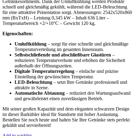
Getränkesortiments. Dank der Umluftkühlung werden Produkte
schnell und gleichmäßig gekühlt, während die LED-Beleuchtung
für eine attraktive Präsentation sorgt. Abmessungen: 2542x520x860
mm (BxTxH) – Leistung 0,345 kW – Inhalt 636 Liter –
Temperaturbereich +2/+10°C – Gewicht 120 kg.
Eigenschaften:
Umluftkühlung
– sorgt für eine schnelle und gleichmäßige
Temperaturverteilung im gesamten Innenraum.
Selbstschließende und abschließbare Glastüren
–
reduzieren Temperaturverluste und erhöhen die Sicherheit
außerhalb der Öffnungszeiten.
Digitale Temperaturregelung
– einfache und präzise
Einstellung der gewünschten Temperatur.
LED-Beleuchtung
– setzt Ihre Getränke professionell und
attraktiv in Szene.
Automatische Abtauung
– reduziert den Wartungsaufwand
und gewährleistet einen zuverlässigen Betrieb.
Mit seiner großen Kapazität und dem eleganten schwarzen Design
ist dieser Barkühler ideal für Standorte mit hoher Auslastung.
Bestellen Sie noch heute und halten Sie Ihre Getränke stets perfekt
gekühlt und servierbereit!
Add to wishlist