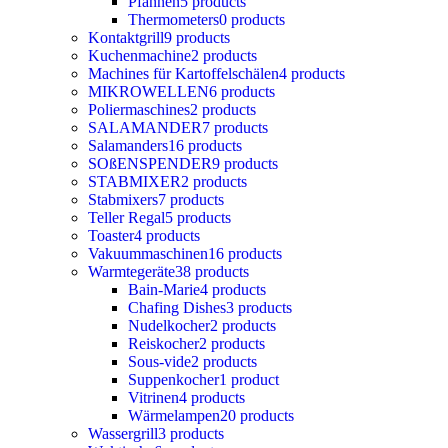
Pfannen
5 products
Thermometers
0 products
Kontaktgrill
9 products
Kuchenmachine
2 products
Machines für Kartoffelschälen
4 products
MIKROWELLEN
6 products
Poliermaschines
2 products
SALAMANDER
7 products
Salamanders
16 products
SOßENSPENDER
9 products
STABMIXER
2 products
Stabmixers
7 products
Teller Regal
5 products
Toaster
4 products
Vakuummaschinen
16 products
Warmtegeräte
38 products
Bain-Marie
4 products
Chafing Dishes
3 products
Nudelkocher
2 products
Reiskocher
2 products
Sous-vide
2 products
Suppenkocher
1 product
Vitrinen
4 products
Wärmelampen
20 products
Wassergrill
3 products