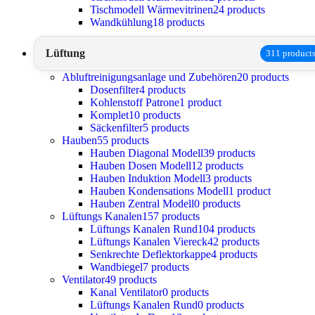
Tischmodell Wärmevitrinen
24 products
Wandkühlung
18 products
Lüftung
311 product
Abluftreinigungsanlage und Zubehören
20 products
Dosenfilter
4 products
Kohlenstoff Patrone
1 product
Komplet
10 products
Säckenfilter
5 products
Hauben
55 products
Hauben Diagonal Modell
39 products
Hauben Dosen Modell
12 products
Hauben Induktion Modell
3 products
Hauben Kondensations Modell
1 product
Hauben Zentral Modell
0 products
Lüftungs Kanalen
157 products
Lüftungs Kanalen Rund
104 products
Lüftungs Kanalen Viereck
42 products
Senkrechte Deflektorkappe
4 products
Wandbiegel
7 products
Ventilator
49 products
Kanal Ventilator
0 products
Lüftungs Kanalen Rund
0 products