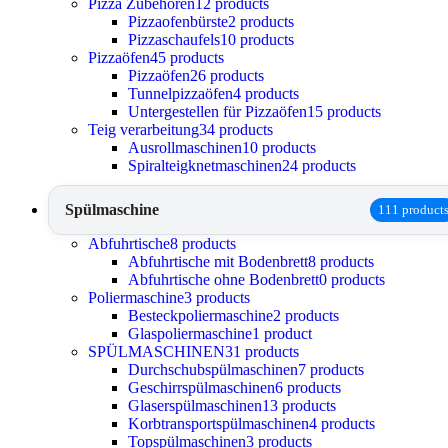
Pizza Zubehören
12 products
Pizzaofenbürste
2 products
Pizzaschaufels
10 products
Pizzaöfen
45 products
Pizzaöfen
26 products
Tunnelpizzaöfen
4 products
Untergestellen für Pizzaöfen
15 products
Teig verarbeitung
34 products
Ausrollmaschinen
10 products
Spiralteigknetmaschinen
24 products
Spülmaschine
111 product
Abfuhrtische
8 products
Abfuhrtische mit Bodenbrett
8 products
Abfuhrtische ohne Bodenbrett
0 products
Poliermaschine
3 products
Besteckpoliermaschine
2 products
Glaspoliermaschine
1 product
SPÜLMASCHINEN
31 products
Durchschubspülmaschinen
7 products
Geschirrspülmaschinen
6 products
Glaserspülmaschinen
13 products
Korbtransportspülmaschinen
4 products
Topspülmaschinen
3 products