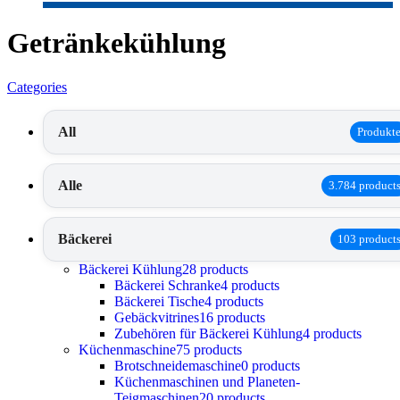
Getränkekühlung
Categories
All
Produkt
Alle
3.784 product
Bäckerei
103 product
Bäckerei Kühlung
28 products
Bäckerei Schranke
4 products
Bäckerei Tische
4 products
Gebäckvitrines
16 products
Zubehören für Bäckerei Kühlung
4 products
Küchenmaschine
75 products
Brotschneidemaschine
0 products
Küchenmaschinen und Planeten-
Teigmaschinen
20 products