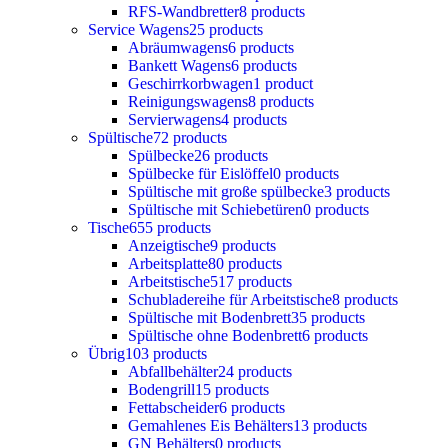
RFS-Wandbretter
8 products
Service Wagens
25 products
Abräumwagens
6 products
Bankett Wagens
6 products
Geschirrkorbwagen
1 product
Reinigungswagens
8 products
Servierwagens
4 products
Spültische
72 products
Spülbecke
26 products
Spülbecke für Eislöffel
0 products
Spültische mit große spülbecke
3 products
Spültische mit Schiebetüren
0 products
Tische
655 products
Anzeigtische
9 products
Arbeitsplatte
80 products
Arbeitstische
517 products
Schubladereihe für Arbeitstische
8 products
Spültische mit Bodenbrett
35 products
Spültische ohne Bodenbrett
6 products
Übrig
103 products
Abfallbehälter
24 products
Bodengrill
15 products
Fettabscheider
6 products
Gemahlenes Eis Behälters
13 products
GN Behälters
0 products