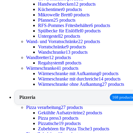
Handwaschbecken
12 products
Küchentimer
0 products
Mikrowelle Brett
0 products
Pfannen
25 products
RFS-Pommes Fritesbehälter
6 products
Spülbecke für Eislöffel
0 products
Untergestell
2 products
Wand- und Vorratsschränke
22 products
Vorratschränke
9 products
Wandschranke
13 products
Wandbretter
12 products
Regalsystem
8 products
Wärmeschranke
41 products
Wärmeschranke mit Aufkantung
0 products
Wärmeschranke mit durchreiche
14 products
Wärmeschranke ohne Aufkantung
27 products
Pizzeria
168 product
Pizza verarbeitung
27 products
Gekühlte Aufsatzvitrine
2 products
Pizza press
3 products
Pizzatische
19 products
Zubehören für Pizza Tische
3 products