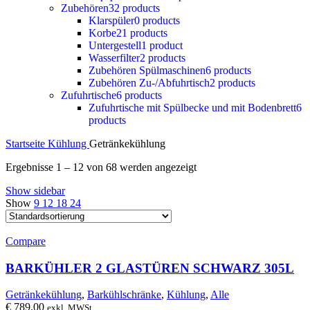
Zubehören
32 products
Klarspüler
0 products
Korbe
21 products
Untergestell
1 product
Wasserfilter
2 products
Zubehören Spülmaschinen
6 products
Zubehören Zu-/Abfuhrtisch
2 products
Zufuhrtische
6 products
Zufuhrtische mit Spülbecke und mit Bodenbrett
6
products
Startseite
Kühlung
Getränkekühlung
Ergebnisse 1 – 12 von 68 werden angezeigt
Show sidebar
Show
9
12
18
24
Compare
BARKÜHLER 2 GLASTÜREN SCHWARZ 305L
Getränkekühlung
,
Barkühlschränke
,
Kühlung
,
Alle
€
789,00
exkl. MWSt.