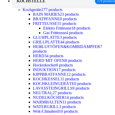
KOCHSTELLE
278 product
Kochgeräte
277 products
BAIN MARIES
23 products
BRATPFANNE
0 products
FRITTEUSSE
55 products
Elektro Fritteusse
18 products
Gas Fritteusse
4 products
GLUHPLATTE
3 products
GRILLPLATTE
44 products
HEIßLUFTÖFEN&KOMBIDÄMPFER
7
products
HERD
34 products
HERD MIT OFEN
8 products
Hockerkocher
0 products
INDUKTION
17 products
KIPPBRATFANNE
12 products
KOCHKESSEL
11 products
KOCHKLEINGERÄTE
0 products
LAVASSTEINGRILLS
9 products
NEUTRAL
27 products
NUDELKÒCHER
14 products
WARMHALTEN
11 products
WATERGRILL
3 products
Wok-Chinaherd
10 products