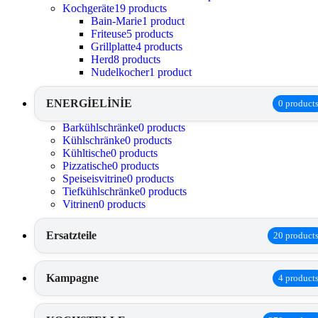
Kochgeräte
19 products
Bain-Marie
1 product
Friteuse
5 products
Grillplatte
4 products
Herd
8 products
Nudelkocher
1 product
ENERGİELİNİE
0 product
Barkühlschränke
0 products
Kühlschränke
0 products
Kühltische
0 products
Pizzatische
0 products
Speiseisvitrine
0 products
Tiefkühlschränke
0 products
Vitrinen
0 products
Ersatzteile
20 product
Kampagne
4 product