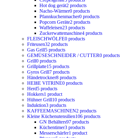
Hot dog gerät
2 products
Nacho-Wärmer
0 products
Pfannkuchenmacher
0 products
Popcorn Geräte
2 products
Waffeleisen
23 products
Zuckerwattemaschine
4 products
FLEISCHWÖLFE
0 products
Friteusen
32 products
Gas Grill
5 products
GEMÜSESCHNEIDER / CUTTER
0 products
Grill
0 products
Grillplatte
15 products
Gyros Grill
7 products
Händetrockner
8 products
HEIßE VITRINE
0 products
Herd
5 products
Hokkers
1 product
Hühner Grill
10 products
Induktion
3 products
KAFFEEMASCHINEN
2 products
Kleine Küchenutensilien
106 products
GN Behälters
97 products
Küchentimer
3 products
Messerschärfer
1 product