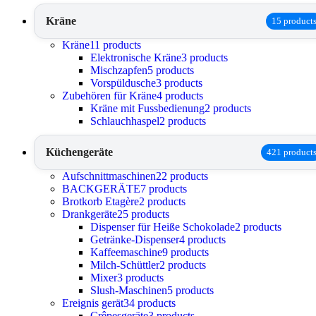
Kräne
15 product
Kräne
11 products
Elektronische Kräne
3 products
Mischzapfen
5 products
Vorspüldusche
3 products
Zubehören für Kräne
4 products
Kräne mit Fussbedienung
2 products
Schlauchhaspel
2 products
Küchengeräte
421 product
Aufschnittmaschinen
22 products
BACKGERÄTE
7 products
Brotkorb Etagère
2 products
Drankgeräte
25 products
Dispenser für Heiße Schokolade
2 products
Getränke-Dispenser
4 products
Kaffeemaschine
9 products
Milch-Schüttler
2 products
Mixer
3 products
Slush-Maschinen
5 products
Ereignis gerät
34 products
Crêpesgeräte
3 products