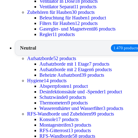
Ventilator In Dose
18 products
Ventilator Separat
11 products
Zubehören für Hauben
30 products
Beleuchtung für Hauben
1 product
Filters für Hauben
12 products
Gasregler- und Magnetventil
6 products
Regler
11 products
Neutral
1.470 product
Aufsatzborde
52 products
Aufsatzborde mit 1 Etage
7 products
Aufsatzborde mit 2 Etagen
6 products
Beheizte Aufsatzbord
39 products
Hygiene
14 products
Absperrpfosten
1 product
Desinfektionssäule und -Spender
1 product
Schutzwände
0 products
Thermometers
9 products
Wasserenthärter und Wasserfilter
3 products
RFS-Wandborde und Zubehören
99 products
Konsole
17 products
Montagestreifen
3 products
RFS-Gitterrost
13 products
RFS-Wandborde
58 products