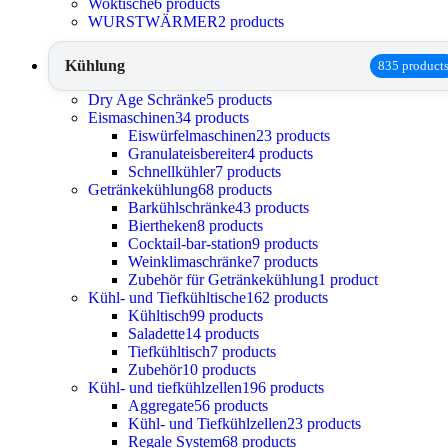
Woktische
6 products
WURSTWÄRMER
2 products
Kühlung
835 product
Dry Age Schränke
5 products
Eismaschinen
34 products
Eiswürfelmaschinen
23 products
Granulateisbereiter
4 products
Schnellkühler
7 products
Getränkekühlung
68 products
Barkühlschränke
43 products
Biertheken
8 products
Cocktail-bar-station
9 products
Weinklimaschränke
7 products
Zubehör für Getränkekühlung
1 product
Kühl- und Tiefkühltische
162 products
Kühltisch
99 products
Saladette
14 products
Tiefkühltisch
7 products
Zubehör
10 products
Kühl- und tiefkühlzellen
196 products
Aggregate
56 products
Kühl- und Tiefkühlzellen
23 products
Regale System
68 products