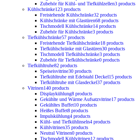
Zubehör für Kühl- und Tiefkühlzellen
3 products
Kühlschränke
123 products
Freistehende Kühlschränke
32 products
Kühlschränke mit Glastüren
68 products
Tischmodell Kühlschränke
14 products
Zubehör für Kühlschränke
3 products
Tiefkühlschränke
57 products
Freistehende Tiefkühlschränke
18 products
Tiefkühlschränke mit Glastüren
30 products
Tischmodell Tiefkühlschränke
3 products
Zubehör für Tiefkühlschränke
0 products
Tiefkühltruhe
82 products
Speiseisvitrine
30 products
Tiefkühltruhe mit Edelstahl Deckel
15 products
Tiefkühltruhe mit Glasdeckel
37 products
Vitrinen
140 products
Displaykühlung
8 products
Gekühlte und Wärme Aufsatzvitrine
17 products
Gekühltes Buffet
10 products
Heißes Buffet
8 products
Impulskühlung
4 products
Kühl- und Tiefkühlinseln
4 products
Kühlvitrinen
35 products
Neutral Vitrinen
0 products
Tischmodell Kühlvitrinen
12 products