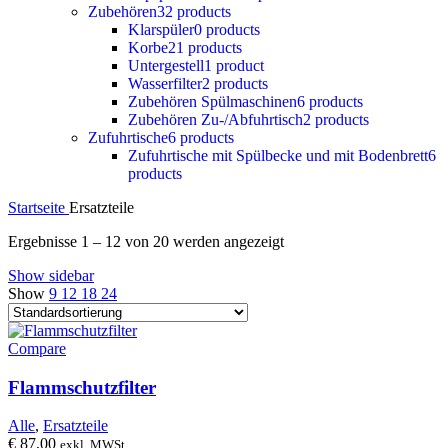
Zubehören
32 products
Klarspüler
0 products
Korbe
21 products
Untergestell
1 product
Wasserfilter
2 products
Zubehören Spülmaschinen
6 products
Zubehören Zu-/Abfuhrtisch
2 products
Zufuhrtische
6 products
Zufuhrtische mit Spülbecke und mit Bodenbrett
6
products
Startseite
Ersatzteile
Ergebnisse 1 – 12 von 20 werden angezeigt
Show sidebar
Show
9
12
18
24
Compare
Flammschutzfilter
Alle
,
Ersatzteile
€
87,00
exkl. MWSt.