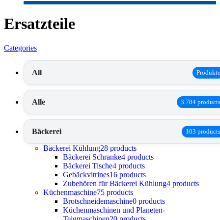
Ersatzteile
Categories
All
Produkt
Alle
3.784 product
Bäckerei
103 product
Bäckerei Kühlung
28 products
Bäckerei Schranke
4 products
Bäckerei Tische
4 products
Gebäckvitrines
16 products
Zubehören für Bäckerei Kühlung
4 products
Küchenmaschine
75 products
Brotschneidemaschine
0 products
Küchenmaschinen und Planeten-
Teigmaschinen
20 products