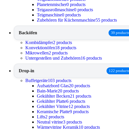
Planetenmischer
0 products
Teigausrollmaschine
0 products
Teigmaschine
0 products
Zubehören für Küchenmaschine
55 products
Backöfen
39 product
Kombidämpfer
2 products
Konvektionöfen
18 products
Mikrowellen
2 products
Untergestellen und Zubehören
16 products
Drop-in
122 product
Buffetgeräte
103 products
Aufsatzbord Glas
20 products
Bain-Marie
20 products
Gekühlter Becken
21 products
Gekühlter Platte
6 products
Gekühlter Vitrine
12 products
Keramische Platte
9 products
Lifts
2 products
Neutral vitrine
3 products
Wärmevitrine Keramik
10 products