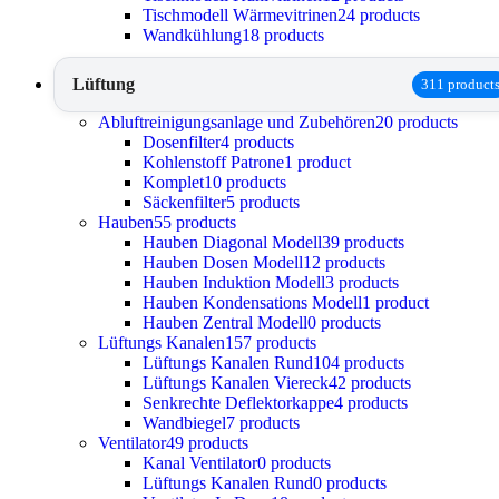
Tischmodell Wärmevitrinen
24 products
Wandkühlung
18 products
Lüftung
311 product
Abluftreinigungsanlage und Zubehören
20 products
Dosenfilter
4 products
Kohlenstoff Patrone
1 product
Komplet
10 products
Säckenfilter
5 products
Hauben
55 products
Hauben Diagonal Modell
39 products
Hauben Dosen Modell
12 products
Hauben Induktion Modell
3 products
Hauben Kondensations Modell
1 product
Hauben Zentral Modell
0 products
Lüftungs Kanalen
157 products
Lüftungs Kanalen Rund
104 products
Lüftungs Kanalen Viereck
42 products
Senkrechte Deflektorkappe
4 products
Wandbiegel
7 products
Ventilator
49 products
Kanal Ventilator
0 products
Lüftungs Kanalen Rund
0 products