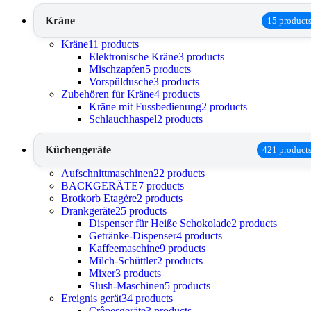
Kräne
15 product
Kräne
11 products
Elektronische Kräne
3 products
Mischzapfen
5 products
Vorspüldusche
3 products
Zubehören für Kräne
4 products
Kräne mit Fussbedienung
2 products
Schlauchhaspel
2 products
Küchengeräte
421 product
Aufschnittmaschinen
22 products
BACKGERÄTE
7 products
Brotkorb Etagère
2 products
Drankgeräte
25 products
Dispenser für Heiße Schokolade
2 products
Getränke-Dispenser
4 products
Kaffeemaschine
9 products
Milch-Schüttler
2 products
Mixer
3 products
Slush-Maschinen
5 products
Ereignis gerät
34 products
Crêpesgeräte
3 products