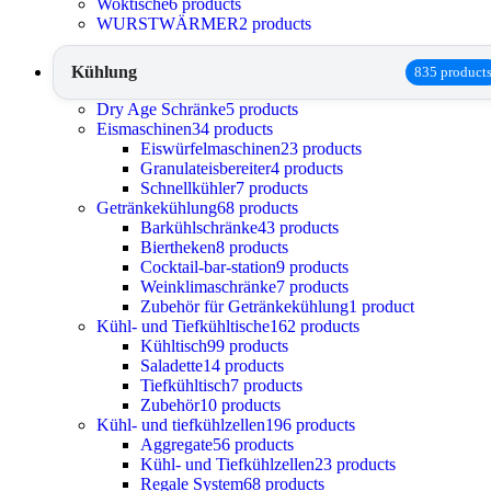
Woktische
6 products
WURSTWÄRMER
2 products
Kühlung
835 product
Dry Age Schränke
5 products
Eismaschinen
34 products
Eiswürfelmaschinen
23 products
Granulateisbereiter
4 products
Schnellkühler
7 products
Getränkekühlung
68 products
Barkühlschränke
43 products
Biertheken
8 products
Cocktail-bar-station
9 products
Weinklimaschränke
7 products
Zubehör für Getränkekühlung
1 product
Kühl- und Tiefkühltische
162 products
Kühltisch
99 products
Saladette
14 products
Tiefkühltisch
7 products
Zubehör
10 products
Kühl- und tiefkühlzellen
196 products
Aggregate
56 products
Kühl- und Tiefkühlzellen
23 products
Regale System
68 products