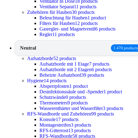
Ventilator In Dose
18 products
Ventilator Separat
11 products
Zubehören für Hauben
30 products
Beleuchtung für Hauben
1 product
Filters für Hauben
12 products
Gasregler- und Magnetventil
6 products
Regler
11 products
Neutral
1.470 product
Aufsatzborde
52 products
Aufsatzborde mit 1 Etage
7 products
Aufsatzborde mit 2 Etagen
6 products
Beheizte Aufsatzbord
39 products
Hygiene
14 products
Absperrpfosten
1 product
Desinfektionssäule und -Spender
1 product
Schutzwände
0 products
Thermometers
9 products
Wasserenthärter und Wasserfilter
3 products
RFS-Wandborde und Zubehören
99 products
Konsole
17 products
Montagestreifen
3 products
RFS-Gitterrost
13 products
RFS-Wandborde
58 products