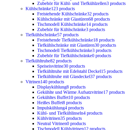
Zubehör für Kühl- und Tiefkühlzellen
3 products
Kühlschränke
123 products
Freistehende Kühlschränke
32 products
Kühlschränke mit Glastüren
68 products
Tischmodell Kühlschränke
14 products
Zubehör für Kühlschränke
3 products
Tiefkühlschränke
57 products
Freistehende Tiefkühlschränke
18 products
Tiefkühlschränke mit Glastüren
30 products
Tischmodell Tiefkühlschränke
3 products
Zubehör für Tiefkühlschränke
0 products
Tiefkühltruhe
82 products
Speiseisvitrine
30 products
Tiefkühltruhe mit Edelstahl Deckel
15 products
Tiefkühltruhe mit Glasdeckel
37 products
Vitrinen
140 products
Displaykühlung
8 products
Gekühlte und Wärme Aufsatzvitrine
17 products
Gekühltes Buffet
10 products
Heißes Buffet
8 products
Impulskühlung
4 products
Kühl- und Tiefkühlinseln
4 products
Kühlvitrinen
35 products
Neutral Vitrinen
0 products
Tischmodell Kühlvitrinen
12 products