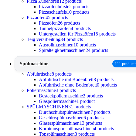
Pizza Zubehören
12 products
Pizzaofenbürste
2 products
Pizzaschaufels
10 products
Pizzaöfen
45 products
Pizzaöfen
26 products
Tunnelpizzaöfen
4 products
Untergestellen für Pizzaöfen
15 products
Teig verarbeitung
34 products
Ausrollmaschinen
10 products
Spiralteigknetmaschinen
24 products
Spülmaschine
111 product
Abfuhrtische
8 products
Abfuhrtische mit Bodenbrett
8 products
Abfuhrtische ohne Bodenbrett
0 products
Poliermaschine
3 products
Besteckpoliermaschine
2 products
Glaspoliermaschine
1 product
SPÜLMASCHINEN
31 products
Durchschubspülmaschinen
7 products
Geschirrspülmaschinen
6 products
Glaserspülmaschinen
13 products
Korbtransportspülmaschinen
4 products
Topspülmaschinen
3 products