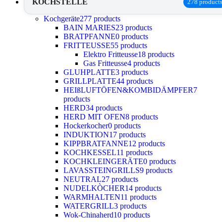
KOCHSTELLE
278 product
Kochgeräte
277 products
BAIN MARIES
23 products
BRATPFANNE
0 products
FRITTEUSSE
55 products
Elektro Fritteusse
18 products
Gas Fritteusse
4 products
GLUHPLATTE
3 products
GRILLPLATTE
44 products
HEIßLUFTÖFEN&KOMBIDÄMPFER
7
products
HERD
34 products
HERD MIT OFEN
8 products
Hockerkocher
0 products
INDUKTION
17 products
KIPPBRATFANNE
12 products
KOCHKESSEL
11 products
KOCHKLEINGERÄTE
0 products
LAVASSTEINGRILLS
9 products
NEUTRAL
27 products
NUDELKÒCHER
14 products
WARMHALTEN
11 products
WATERGRILL
3 products
Wok-Chinaherd
10 products