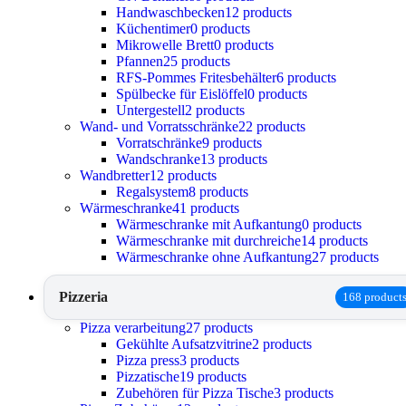
Handwaschbecken
12 products
Küchentimer
0 products
Mikrowelle Brett
0 products
Pfannen
25 products
RFS-Pommes Fritesbehälter
6 products
Spülbecke für Eislöffel
0 products
Untergestell
2 products
Wand- und Vorratsschränke
22 products
Vorratschränke
9 products
Wandschranke
13 products
Wandbretter
12 products
Regalsystem
8 products
Wärmeschranke
41 products
Wärmeschranke mit Aufkantung
0 products
Wärmeschranke mit durchreiche
14 products
Wärmeschranke ohne Aufkantung
27 products
Pizzeria
168 product
Pizza verarbeitung
27 products
Gekühlte Aufsatzvitrine
2 products
Pizza press
3 products
Pizzatische
19 products
Zubehören für Pizza Tische
3 products