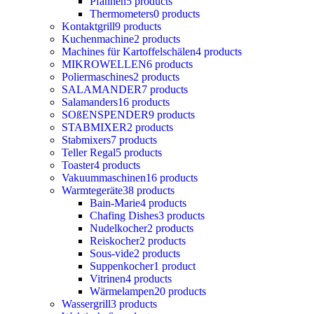
Pfannen
5 products
Thermometers
0 products
Kontaktgrill
9 products
Kuchenmachine
2 products
Machines für Kartoffelschälen
4 products
MIKROWELLEN
6 products
Poliermaschines
2 products
SALAMANDER
7 products
Salamanders
16 products
SOßENSPENDER
9 products
STABMIXER
2 products
Stabmixers
7 products
Teller Regal
5 products
Toaster
4 products
Vakuummaschinen
16 products
Warmtegeräte
38 products
Bain-Marie
4 products
Chafing Dishes
3 products
Nudelkocher
2 products
Reiskocher
2 products
Sous-vide
2 products
Suppenkocher
1 product
Vitrinen
4 products
Wärmelampen
20 products
Wassergrill
3 products