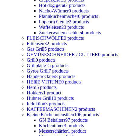
Hot dog gerät
2 products
Nacho-Wärmer
0 products
Pfannkuchenmacher
0 products
Popcorn Geräte
2 products
Waffeleisen
23 products
Zuckerwattemaschine
4 products
FLEISCHWÖLFE
0 products
Friteusen
32 products
Gas Grill
5 products
GEMÜSESCHNEIDER / CUTTER
0 products
Grill
0 products
Grillplatte
15 products
Gyros Grill
7 products
Händetrockner
8 products
HEIßE VITRINE
0 products
Herd
5 products
Hokkers
1 product
Hühner Grill
10 products
Induktion
3 products
KAFFEEMASCHINEN
2 products
Kleine Küchenutensilien
106 products
GN Behälters
97 products
Küchentimer
3 products
Messerschärfer
1 product