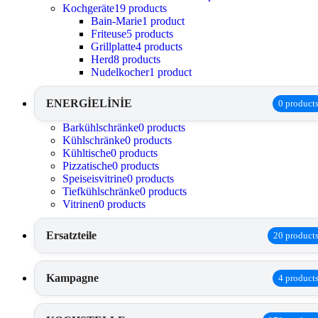
Kochgeräte
19 products
Bain-Marie
1 product
Friteuse
5 products
Grillplatte
4 products
Herd
8 products
Nudelkocher
1 product
ENERGİELİNİE
0 product
Barkühlschränke
0 products
Kühlschränke
0 products
Kühltische
0 products
Pizzatische
0 products
Speiseisvitrine
0 products
Tiefkühlschränke
0 products
Vitrinen
0 products
Ersatzteile
20 product
Kampagne
4 product