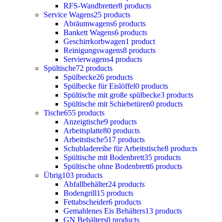
RFS-Wandbretter
8 products
Service Wagens
25 products
Abräumwagens
6 products
Bankett Wagens
6 products
Geschirrkorbwagen
1 product
Reinigungswagens
8 products
Servierwagens
4 products
Spültische
72 products
Spülbecke
26 products
Spülbecke für Eislöffel
0 products
Spültische mit große spülbecke
3 products
Spültische mit Schiebetüren
0 products
Tische
655 products
Anzeigtische
9 products
Arbeitsplatte
80 products
Arbeitstische
517 products
Schubladereihe für Arbeitstische
8 products
Spültische mit Bodenbrett
35 products
Spültische ohne Bodenbrett
6 products
Übrig
103 products
Abfallbehälter
24 products
Bodengrill
15 products
Fettabscheider
6 products
Gemahlenes Eis Behälters
13 products
GN Behälters
0 products