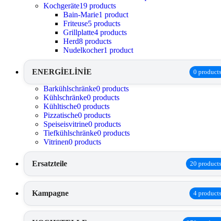
Kochgeräte
19 products
Bain-Marie
1 product
Friteuse
5 products
Grillplatte
4 products
Herd
8 products
Nudelkocher
1 product
ENERGİELİNİE
0 product
Barkühlschränke
0 products
Kühlschränke
0 products
Kühltische
0 products
Pizzatische
0 products
Speiseisvitrine
0 products
Tiefkühlschränke
0 products
Vitrinen
0 products
Ersatzteile
20 product
Kampagne
4 product