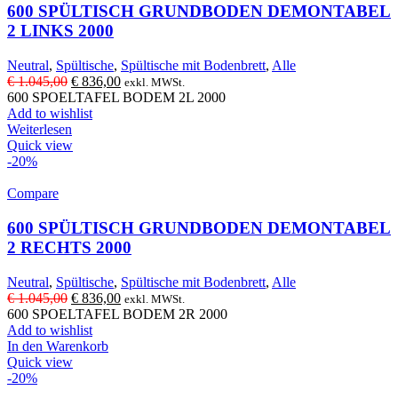
600 SPÜLTISCH GRUNDBODEN DEMONTABEL
2 LINKS 2000
Neutral
,
Spültische
,
Spültische mit Bodenbrett
,
Alle
Ursprünglicher
Aktueller
€
1.045,00
€
836,00
exkl. MWSt.
Preis
Preis
600 SPOELTAFEL BODEM 2L 2000
war:
ist:
Add to wishlist
€ 1.045,00
€ 836,00.
Weiterlesen
Quick view
-20%
Compare
600 SPÜLTISCH GRUNDBODEN DEMONTABEL
2 RECHTS 2000
Neutral
,
Spültische
,
Spültische mit Bodenbrett
,
Alle
Ursprünglicher
Aktueller
€
1.045,00
€
836,00
exkl. MWSt.
Preis
Preis
600 SPOELTAFEL BODEM 2R 2000
war:
ist:
Add to wishlist
€ 1.045,00
€ 836,00.
In den Warenkorb
Quick view
-20%