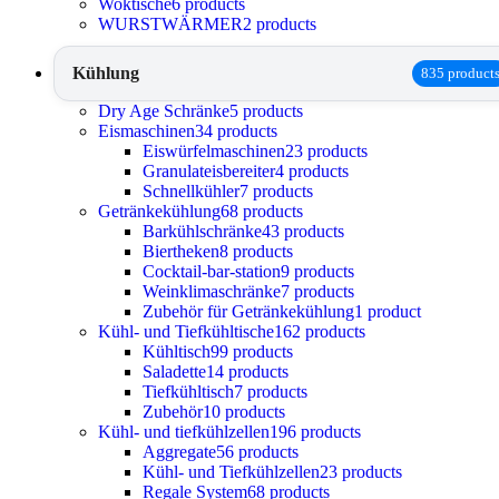
Woktische
6 products
WURSTWÄRMER
2 products
Kühlung
835 product
Dry Age Schränke
5 products
Eismaschinen
34 products
Eiswürfelmaschinen
23 products
Granulateisbereiter
4 products
Schnellkühler
7 products
Getränkekühlung
68 products
Barkühlschränke
43 products
Biertheken
8 products
Cocktail-bar-station
9 products
Weinklimaschränke
7 products
Zubehör für Getränkekühlung
1 product
Kühl- und Tiefkühltische
162 products
Kühltisch
99 products
Saladette
14 products
Tiefkühltisch
7 products
Zubehör
10 products
Kühl- und tiefkühlzellen
196 products
Aggregate
56 products
Kühl- und Tiefkühlzellen
23 products
Regale System
68 products