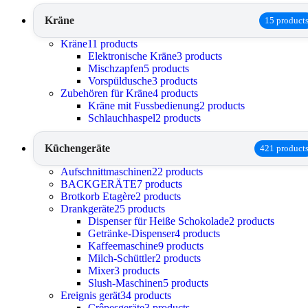
Kräne
15 product
Kräne
11 products
Elektronische Kräne
3 products
Mischzapfen
5 products
Vorspüldusche
3 products
Zubehören für Kräne
4 products
Kräne mit Fussbedienung
2 products
Schlauchhaspel
2 products
Küchengeräte
421 product
Aufschnittmaschinen
22 products
BACKGERÄTE
7 products
Brotkorb Etagère
2 products
Drankgeräte
25 products
Dispenser für Heiße Schokolade
2 products
Getränke-Dispenser
4 products
Kaffeemaschine
9 products
Milch-Schüttler
2 products
Mixer
3 products
Slush-Maschinen
5 products
Ereignis gerät
34 products
Crêpesgeräte
3 products