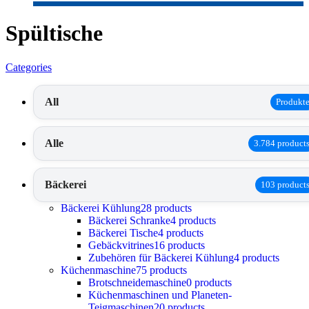
Spültische
Categories
All
Produkt
Alle
3.784 product
Bäckerei
103 product
Bäckerei Kühlung
28 products
Bäckerei Schranke
4 products
Bäckerei Tische
4 products
Gebäckvitrines
16 products
Zubehören für Bäckerei Kühlung
4 products
Küchenmaschine
75 products
Brotschneidemaschine
0 products
Küchenmaschinen und Planeten-
Teigmaschinen
20 products