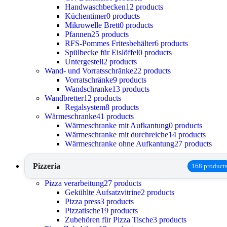
Handwaschbecken
12 products
Küchentimer
0 products
Mikrowelle Brett
0 products
Pfannen
25 products
RFS-Pommes Fritesbehälter
6 products
Spülbecke für Eislöffel
0 products
Untergestell
2 products
Wand- und Vorratsschränke
22 products
Vorratschränke
9 products
Wandschranke
13 products
Wandbretter
12 products
Regalsystem
8 products
Wärmeschranke
41 products
Wärmeschranke mit Aufkantung
0 products
Wärmeschranke mit durchreiche
14 products
Wärmeschranke ohne Aufkantung
27 products
Pizzeria
168 product
Pizza verarbeitung
27 products
Gekühlte Aufsatzvitrine
2 products
Pizza press
3 products
Pizzatische
19 products
Zubehören für Pizza Tische
3 products