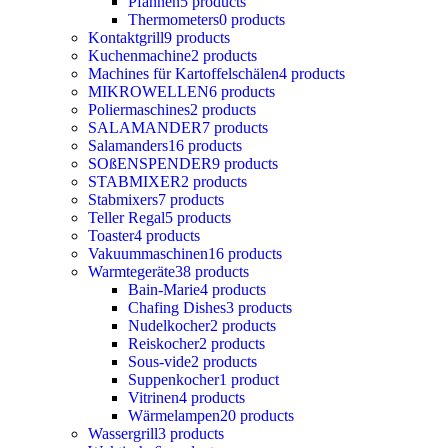
Pfannen
5 products
Thermometers
0 products
Kontaktgrill
9 products
Kuchenmachine
2 products
Machines für Kartoffelschälen
4 products
MIKROWELLEN
6 products
Poliermaschines
2 products
SALAMANDER
7 products
Salamanders
16 products
SOßENSPENDER
9 products
STABMIXER
2 products
Stabmixers
7 products
Teller Regal
5 products
Toaster
4 products
Vakuummaschinen
16 products
Warmtegeräte
38 products
Bain-Marie
4 products
Chafing Dishes
3 products
Nudelkocher
2 products
Reiskocher
2 products
Sous-vide
2 products
Suppenkocher
1 product
Vitrinen
4 products
Wärmelampen
20 products
Wassergrill
3 products