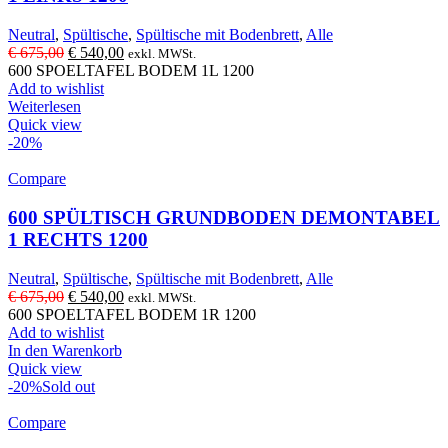
Neutral
,
Spültische
,
Spültische mit Bodenbrett
,
Alle
Ursprünglicher
Aktueller
€
675,00
€
540,00
exkl. MWSt.
Preis
Preis
600 SPOELTAFEL BODEM 1L 1200
war:
ist:
Add to wishlist
€ 675,00
€ 540,00.
Weiterlesen
Quick view
-20%
Compare
600 SPÜLTISCH GRUNDBODEN DEMONTABEL
1 RECHTS 1200
Neutral
,
Spültische
,
Spültische mit Bodenbrett
,
Alle
Ursprünglicher
Aktueller
€
675,00
€
540,00
exkl. MWSt.
Preis
Preis
600 SPOELTAFEL BODEM 1R 1200
war:
ist:
Add to wishlist
€ 675,00
€ 540,00.
In den Warenkorb
Quick view
-20%
Sold out
Compare