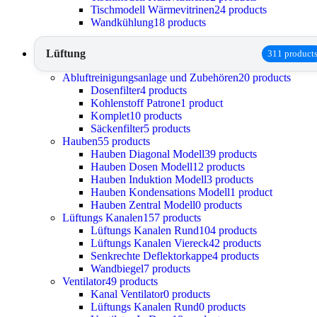
Tischmodell Wärmevitrinen
24 products
Wandkühlung
18 products
Lüftung
311 product
Abluftreinigungsanlage und Zubehören
20 products
Dosenfilter
4 products
Kohlenstoff Patrone
1 product
Komplet
10 products
Säckenfilter
5 products
Hauben
55 products
Hauben Diagonal Modell
39 products
Hauben Dosen Modell
12 products
Hauben Induktion Modell
3 products
Hauben Kondensations Modell
1 product
Hauben Zentral Modell
0 products
Lüftungs Kanalen
157 products
Lüftungs Kanalen Rund
104 products
Lüftungs Kanalen Viereck
42 products
Senkrechte Deflektorkappe
4 products
Wandbiegel
7 products
Ventilator
49 products
Kanal Ventilator
0 products
Lüftungs Kanalen Rund
0 products