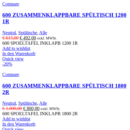
Compare
600 ZUSAMMENKLAPPBARE SPÜLTISCH 1200
1R
Neutral
,
Spültische
,
Alle
Ursprünglicher
Aktueller
€
615,00
€
492,00
exkl. MWSt.
Preis
Preis
600 SPOELTAFEL INKLAPB 1200 1R
war:
ist:
Add to wishlist
€ 615,00
€ 492,00.
In den Warenkorb
Quick view
-20%
Compare
600 ZUSAMMENKLAPPBARE SPÜLTISCH 1800
2R
Neutral
,
Spültische
,
Alle
Ursprünglicher
Aktueller
€
1.000,00
€
800,00
exkl. MWSt.
Preis
Preis
600 SPOELTAFEL INKLAPB 1800 2R
war:
ist:
Add to wishlist
€ 1.000,00
€ 800,00.
In den Warenkorb
Quick view