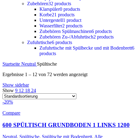
Zubehören
32 products
Klarspüler
0 products
Korbe
21 products
Untergestell
1 product
Wasserfilter
2 products
Zubehören Spülmaschinen
6 products
Zubehören Zu-/Abfuhrtisch
2 products
Zufuhrtische
6 products
Zufuhrtische mit Spülbecke und mit Bodenbrett
6
products
Startseite
Neutral
Spültische
Ergebnisse 1 – 12 von 72 werden angezeigt
Show sidebar
Show
9
12
18
24
-20%
Compare
600 SPÜLTISCH GRUNDBODEN 1 LINKS 1200
Neutral
,
Spültische
,
Spültische mit Bodenbrett
,
Alle