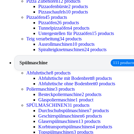
Pizza Zubehören
12 products
Pizzaofenbürste
2 products
Pizzaschaufels
10 products
Pizzaöfen
45 products
Pizzaöfen
26 products
Tunnelpizzaöfen
4 products
Untergestellen für Pizzaöfen
15 products
Teig verarbeitung
34 products
Ausrollmaschinen
10 products
Spiralteigknetmaschinen
24 products
Spülmaschine
111 product
Abfuhrtische
8 products
Abfuhrtische mit Bodenbrett
8 products
Abfuhrtische ohne Bodenbrett
0 products
Poliermaschine
3 products
Besteckpoliermaschine
2 products
Glaspoliermaschine
1 product
SPÜLMASCHINEN
31 products
Durchschubspülmaschinen
7 products
Geschirrspülmaschinen
6 products
Glaserspülmaschinen
13 products
Korbtransportspülmaschinen
4 products
Topspülmaschinen
3 products