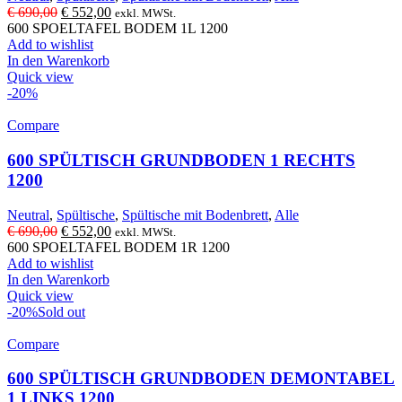
Ursprünglicher
Aktueller
€
690,00
€
552,00
exkl. MWSt.
Preis
Preis
600 SPOELTAFEL BODEM 1L 1200
war:
ist:
Add to wishlist
€ 690,00
€ 552,00.
In den Warenkorb
Quick view
-20%
Compare
600 SPÜLTISCH GRUNDBODEN 1 RECHTS
1200
Neutral
,
Spültische
,
Spültische mit Bodenbrett
,
Alle
Ursprünglicher
Aktueller
€
690,00
€
552,00
exkl. MWSt.
Preis
Preis
600 SPOELTAFEL BODEM 1R 1200
war:
ist:
Add to wishlist
€ 690,00
€ 552,00.
In den Warenkorb
Quick view
-20%
Sold out
Compare
600 SPÜLTISCH GRUNDBODEN DEMONTABEL
1 LINKS 1200