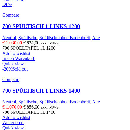
-20%
Compare
700 SPÜLTISCH 1 LINKS 1200
Neutral
,
Spültische
,
Spültische ohne Bodenbrett
,
Alle
Ursprünglicher
Aktueller
€
1.030,00
€
824,00
exkl. MWSt.
Preis
Preis
700 SPOELTAFEL 1L 1200
war:
ist:
Add to wishlist
€ 1.030,00
€ 824,00.
In den Warenkorb
Quick view
-20%
Sold out
Compare
700 SPÜLTISCH 1 LINKS 1400
Neutral
,
Spültische
,
Spültische ohne Bodenbrett
,
Alle
Ursprünglicher
Aktueller
€
1.070,00
€
856,00
exkl. MWSt.
Preis
Preis
700 SPOELTAFEL 1L 1400
war:
ist:
Add to wishlist
€ 1.070,00
€ 856,00.
Weiterlesen
Quick view