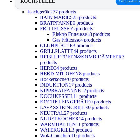
KOCHSTELLE
278 product
Kochgeräte
277 products
BAIN MARIES
23 products
BRATPFANNE
0 products
FRITTEUSSE
55 products
Elektro Fritteusse
18 products
Gas Fritteusse
4 products
GLUHPLATTE
3 products
GRILLPLATTE
44 products
HEIßLUFTÖFEN&KOMBIDÄMPFER
7
products
HERD
34 products
HERD MIT OFEN
8 products
Hockerkocher
0 products
INDUKTION
17 products
KIPPBRATFANNE
12 products
KOCHKESSEL
11 products
KOCHKLEINGERÄTE
0 products
LAVASSTEINGRILLS
9 products
NEUTRAL
27 products
NUDELKÒCHER
14 products
WARMHALTEN
11 products
WATERGRILL
3 products
Wok-Chinaherd
10 products