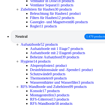
Ventilator In Dose
18 products
Ventilator Separat
11 products
Zubehören für Hauben
30 products
Beleuchtung für Hauben
1 product
Filters für Hauben
12 products
Gasregler- und Magnetventil
6 products
Regler
11 products
Neutral
1.470 product
Aufsatzborde
52 products
Aufsatzborde mit 1 Etage
7 products
Aufsatzborde mit 2 Etagen
6 products
Beheizte Aufsatzbord
39 products
Hygiene
14 products
Absperrpfosten
1 product
Desinfektionssäule und -Spender
1 product
Schutzwände
0 products
Thermometers
9 products
Wasserenthärter und Wasserfilter
3 products
RFS-Wandborde und Zubehören
99 products
Konsole
17 products
Montagestreifen
3 products
RFS-Gitterrost
13 products
RFS-Wandborde
58 products