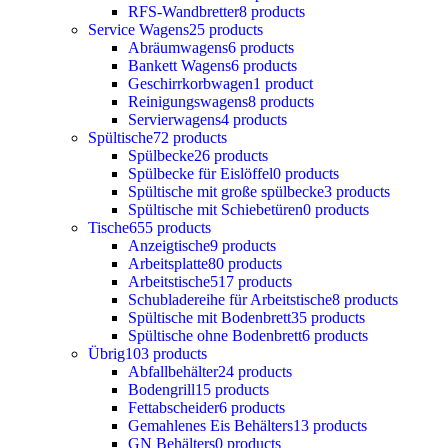
RFS-Wandbretter
8 products
Service Wagens
25 products
Abräumwagens
6 products
Bankett Wagens
6 products
Geschirrkorbwagen
1 product
Reinigungswagens
8 products
Servierwagens
4 products
Spültische
72 products
Spülbecke
26 products
Spülbecke für Eislöffel
0 products
Spültische mit große spülbecke
3 products
Spültische mit Schiebetüren
0 products
Tische
655 products
Anzeigtische
9 products
Arbeitsplatte
80 products
Arbeitstische
517 products
Schubladereihe für Arbeitstische
8 products
Spültische mit Bodenbrett
35 products
Spültische ohne Bodenbrett
6 products
Übrig
103 products
Abfallbehälter
24 products
Bodengrill
15 products
Fettabscheider
6 products
Gemahlenes Eis Behälters
13 products
GN Behälters
0 products