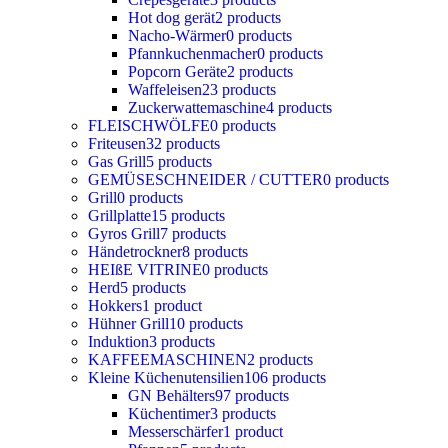
Hot dog gerät
2 products
Nacho-Wärmer
0 products
Pfannkuchenmacher
0 products
Popcorn Geräte
2 products
Waffeleisen
23 products
Zuckerwattemaschine
4 products
FLEISCHWÖLFE
0 products
Friteusen
32 products
Gas Grill
5 products
GEMÜSESCHNEIDER / CUTTER
0 products
Grill
0 products
Grillplatte
15 products
Gyros Grill
7 products
Händetrockner
8 products
HEIßE VITRINE
0 products
Herd
5 products
Hokkers
1 product
Hühner Grill
10 products
Induktion
3 products
KAFFEEMASCHINEN
2 products
Kleine Küchenutensilien
106 products
GN Behälters
97 products
Küchentimer
3 products
Messerschärfer
1 product