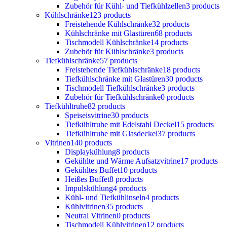
Zubehör für Kühl- und Tiefkühlzellen
3 products
Kühlschränke
123 products
Freistehende Kühlschränke
32 products
Kühlschränke mit Glastüren
68 products
Tischmodell Kühlschränke
14 products
Zubehör für Kühlschränke
3 products
Tiefkühlschränke
57 products
Freistehende Tiefkühlschränke
18 products
Tiefkühlschränke mit Glastüren
30 products
Tischmodell Tiefkühlschränke
3 products
Zubehör für Tiefkühlschränke
0 products
Tiefkühltruhe
82 products
Speiseisvitrine
30 products
Tiefkühltruhe mit Edelstahl Deckel
15 products
Tiefkühltruhe mit Glasdeckel
37 products
Vitrinen
140 products
Displaykühlung
8 products
Gekühlte und Wärme Aufsatzvitrine
17 products
Gekühltes Buffet
10 products
Heißes Buffet
8 products
Impulskühlung
4 products
Kühl- und Tiefkühlinseln
4 products
Kühlvitrinen
35 products
Neutral Vitrinen
0 products
Tischmodell Kühlvitrinen
12 products