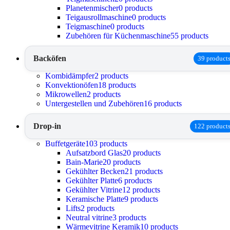
Planetenmischer
0 products
Teigausrollmaschine
0 products
Teigmaschine
0 products
Zubehören für Küchenmaschine
55 products
Backöfen
39 product
Kombidämpfer
2 products
Konvektionöfen
18 products
Mikrowellen
2 products
Untergestellen und Zubehören
16 products
Drop-in
122 product
Buffetgeräte
103 products
Aufsatzbord Glas
20 products
Bain-Marie
20 products
Gekühlter Becken
21 products
Gekühlter Platte
6 products
Gekühlter Vitrine
12 products
Keramische Platte
9 products
Lifts
2 products
Neutral vitrine
3 products
Wärmevitrine Keramik
10 products