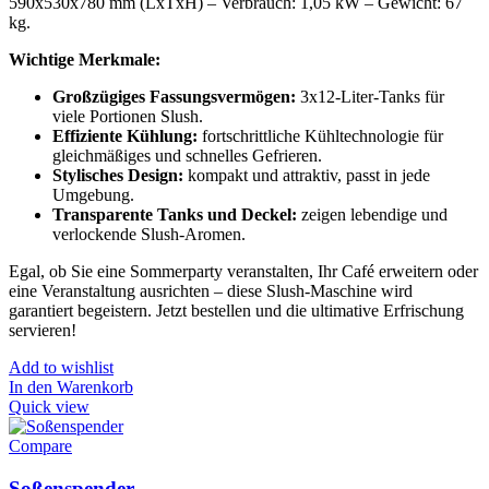
590x530x780 mm (LxTxH) – Verbrauch: 1,05 kW – Gewicht: 67
kg.
Wichtige Merkmale:
Großzügiges Fassungsvermögen:
3x12-Liter-Tanks für
viele Portionen Slush.
Effiziente Kühlung:
fortschrittliche Kühltechnologie für
gleichmäßiges und schnelles Gefrieren.
Stylisches Design:
kompakt und attraktiv, passt in jede
Umgebung.
Transparente Tanks und Deckel:
zeigen lebendige und
verlockende Slush-Aromen.
Egal, ob Sie eine Sommerparty veranstalten, Ihr Café erweitern oder
eine Veranstaltung ausrichten – diese Slush-Maschine wird
garantiert begeistern. Jetzt bestellen und die ultimative Erfrischung
servieren!
Add to wishlist
In den Warenkorb
Quick view
Compare
Soßenspender