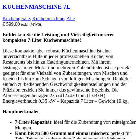
KÜCHENMASCHINE 7L
Küchengeräte
,
Kuchenmachine
,
Alle
€
599,00
exkl. MWSt.
Entdecken Sie die Leistung und Vielseitigkeit unserer
kompakten 7-Liter-Küchenmaschine!
Diese kompakte, aber robuste Küchenmaschine ist eine
unverzichtbare Hilfe in jeder professionellen Küche, von
Restaurants bis hin zu Cateringunternehmen. Mit ihrem
leistungsstarken Motor und mehreren Zubehörteilen ist sie perfekt
geeignet für eine Vielzahl von Zubereitungen, von Mischen und
Kneten bis hin zum Schlagen von luftigen Mischungen. Dank der
einfach zu bedienenden Geschwindigkeitseinstellungen und der
Präzision erzielen Sie immer das gewünschte Ergebnis. Die
Abmessungen betragen 235x412x430 mm (LxBxH) –
Energieverbrauch 0,35 kW – Kapazität 7 Liter – Gewicht 19 kg.
Hauptmerkmale:
7-Liter-Kapazität
: ideal für die Zubereitung von mittelgroßen
Mengen.
Kann bis zu 500 Gramm auf einmal mischen
: perfekt für
Teig, Teigwaren oder andere Zubereitungen in kleineren