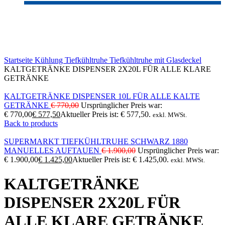
-25%
Sold out
Click to enlarge
Startseite
Kühlung
Tiefkühltruhe
Tiefkühltruhe mit Glasdeckel
KALTGETRÄNKE DISPENSER 2X20L FÜR ALLE KLARE
GETRÄNKE
KALTGETRÄNKE DISPENSER 10L FÜR ALLE KALTE
GETRÄNKE
€
770,00
Ursprünglicher Preis war:
€ 770,00
€
577,50
Aktueller Preis ist: € 577,50.
exkl. MWSt.
Back to products
SUPERMARKT TIEFKÜHLTRUHE SCHWARZ 1880
MANUELLES AUFTAUEN
€
1.900,00
Ursprünglicher Preis war:
€ 1.900,00
€
1.425,00
Aktueller Preis ist: € 1.425,00.
exkl. MWSt.
KALTGETRÄNKE
DISPENSER 2X20L FÜR
ALLE KLARE GETRÄNKE