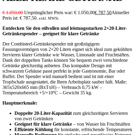
€
1.050,00
Ursprünglicher Preis war: € 1.050,00
€
787,50
Aktueller
Preis ist: € 787,50.
exkl. MWSt.
Entdecken Sie den stilvollen und leistungsstarken 2×20-Liter-
Getränkespender – geeignet für klare Getränke
Der Combisteel-Getränkespender mit großzügigem
Fassungsvermögen von 2×20 Litern eignet sich ideal zum gekühlten
Servieren klarer Getränke wie Wasser, Limonade und Fruchtsäften.
Dank der doppelten Tanks können Sie bequem zwei verschiedene
Getränke gleichzeitig anbieten. Das kompakte Design mit
schwarzem Gehäuse passt perfekt in jede Gastronomie, Bar oder
Buffet. Der Spender wird manuell bedient und ist mit einer
Tropfschale ausgestattet, die Ihren Arbeitsplatz sauber hält. Maße:
365x520x665 mm (BxTxH) – Verbrauch 0,75 kW –
Temperaturbereich +5/+10ºC – Gewicht 35 kg.
Hauptmerkmale:
Doppelte 20-Liter-Kapazität
zum gleichzeitigen Servieren
von zwei Getränken
Geeignet für klare Getränke
– von Wasser bis Fruchtsäften
Effiziente Kühlung
für konstante, erfrischende Temperaturen
Manuelle Bedienung
für einfache und zuverlässige Nutzung