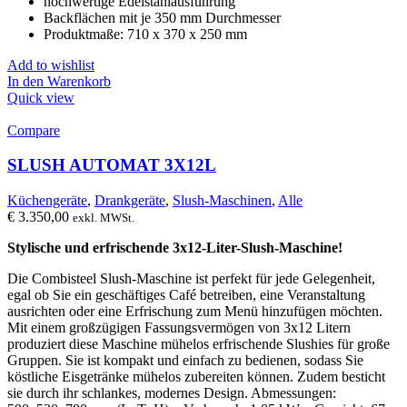
hochwertige Edelstahlausführung
Backflächen mit je 350 mm Durchmesser
Produktmaße: 710 x 370 x 250 mm
Add to wishlist
In den Warenkorb
Quick view
Compare
SLUSH AUTOMAT 3X12L
Küchengeräte
,
Drankgeräte
,
Slush-Maschinen
,
Alle
€
3.350,00
exkl. MWSt.
Stylische und erfrischende 3x12-Liter-Slush-Maschine!
Die Combisteel Slush-Maschine ist perfekt für jede Gelegenheit,
egal ob Sie ein geschäftiges Café betreiben, eine Veranstaltung
ausrichten oder eine Erfrischung zum Menü hinzufügen möchten.
Mit einem großzügigen Fassungsvermögen von 3x12 Litern
produziert diese Maschine mühelos erfrischende Slushies für große
Gruppen. Sie ist kompakt und einfach zu bedienen, sodass Sie
köstliche Eisgetränke mühelos zubereiten können. Zudem besticht
sie durch ihr schlankes, modernes Design. Abmessungen: