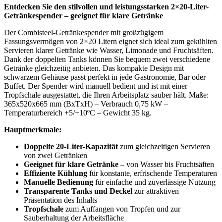
Entdecken Sie den stilvollen und leistungsstarken 2×20-Liter-
Getränkespender – geeignet für klare Getränke
Der Combisteel-Getränkespender mit großzügigem
Fassungsvermögen von 2×20 Litern eignet sich ideal zum gekühlten
Servieren klarer Getränke wie Wasser, Limonade und Fruchtsäften.
Dank der doppelten Tanks können Sie bequem zwei verschiedene
Getränke gleichzeitig anbieten. Das kompakte Design mit
schwarzem Gehäuse passt perfekt in jede Gastronomie, Bar oder
Buffet. Der Spender wird manuell bedient und ist mit einer
Tropfschale ausgestattet, die Ihren Arbeitsplatz sauber hält. Maße:
365x520x665 mm (BxTxH) – Verbrauch 0,75 kW –
Temperaturbereich +5/+10ºC – Gewicht 35 kg.
Hauptmerkmale:
Doppelte 20-Liter-Kapazität
zum gleichzeitigen Servieren
von zwei Getränken
Geeignet für klare Getränke
– von Wasser bis Fruchtsäften
Effiziente Kühlung
für konstante, erfrischende Temperaturen
Manuelle Bedienung
für einfache und zuverlässige Nutzung
Transparente Tanks und Deckel
zur attraktiven
Präsentation des Inhalts
Tropfschale
zum Auffangen von Tropfen und zur
Sauberhaltung der Arbeitsfläche