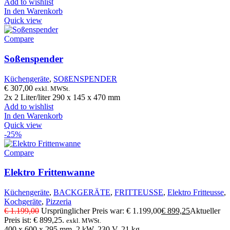
Add to wishlist
In den Warenkorb
Quick view
Compare
Soßenspender
Küchengeräte
,
SOßENSPENDER
€
307,00
exkl. MWSt.
2x 2 Liter/liter 290 x 145 x 470 mm
Add to wishlist
In den Warenkorb
Quick view
-25%
Compare
Elektro Frittenwanne
Küchengeräte
,
BACKGERÄTE
,
FRITTEUSSE
,
Elektro Fritteusse
,
Kochgeräte
,
Pizzeria
€
1.199,00
Ursprünglicher Preis war: € 1.199,00
€
899,25
Aktueller
Preis ist: € 899,25.
exkl. MWSt.
400 x 600 x 295 mm, 2 kW, 230 V, 21 kg