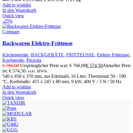
Add to wishlist
In den Warenkorb
Quick view
-25%
Compare
Backwaren Elektro-Fritteuse
Küchengeräte
,
BACKGERÄTE
,
FRITTEUSSE
,
Elektro Fritteusse
,
Kochgeräte
,
Pizzeria
€
766,00
Ursprünglicher Preis war: € 766,00
€
574,50
Aktueller Preis
ist: € 574,50.
exkl. MWSt.
540 x 450 x 370 mm, aus Edelstahl, 16 Liter, Thermostat 50 - 190
°C, Korbmaße: 455 x 245 x 80 mm, 9 kW, 400 V / 3 N / 50 Hz
Add to wishlist
In den Warenkorb
Quick view