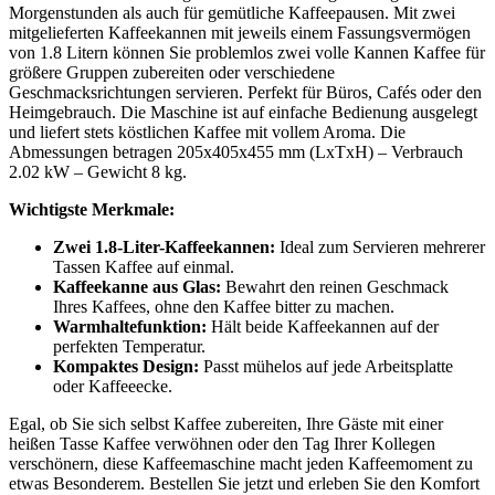
Morgenstunden als auch für gemütliche Kaffeepausen. Mit zwei
mitgelieferten Kaffeekannen mit jeweils einem Fassungsvermögen
von 1.8 Litern können Sie problemlos zwei volle Kannen Kaffee für
größere Gruppen zubereiten oder verschiedene
Geschmacksrichtungen servieren. Perfekt für Büros, Cafés oder den
Heimgebrauch. Die Maschine ist auf einfache Bedienung ausgelegt
und liefert stets köstlichen Kaffee mit vollem Aroma. Die
Abmessungen betragen 205x405x455 mm (LxTxH) – Verbrauch
2.02 kW – Gewicht 8 kg.
Wichtigste Merkmale:
Zwei 1.8-Liter-Kaffeekannen:
Ideal zum Servieren mehrerer
Tassen Kaffee auf einmal.
Kaffeekanne aus Glas:
Bewahrt den reinen Geschmack
Ihres Kaffees, ohne den Kaffee bitter zu machen.
Warmhaltefunktion:
Hält beide Kaffeekannen auf der
perfekten Temperatur.
Kompaktes Design:
Passt mühelos auf jede Arbeitsplatte
oder Kaffeeecke.
Egal, ob Sie sich selbst Kaffee zubereiten, Ihre Gäste mit einer
heißen Tasse Kaffee verwöhnen oder den Tag Ihrer Kollegen
verschönern, diese Kaffeemaschine macht jeden Kaffeemoment zu
etwas Besonderem. Bestellen Sie jetzt und erleben Sie den Komfort