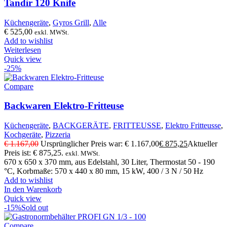
Tandir 120 Knife
Küchengeräte
,
Gyros Grill
,
Alle
€
525,00
exkl. MWSt.
Add to wishlist
Weiterlesen
Quick view
-25%
Compare
Backwaren Elektro-Fritteuse
Küchengeräte
,
BACKGERÄTE
,
FRITTEUSSE
,
Elektro Fritteusse
,
Kochgeräte
,
Pizzeria
€
1.167,00
Ursprünglicher Preis war: € 1.167,00
€
875,25
Aktueller
Preis ist: € 875,25.
exkl. MWSt.
670 x 650 x 370 mm, aus Edelstahl, 30 Liter, Thermostat 50 - 190
°C, Korbmaße: 570 x 440 x 80 mm, 15 kW, 400 / 3 N / 50 Hz
Add to wishlist
In den Warenkorb
Quick view
-15%
Sold out
Compare