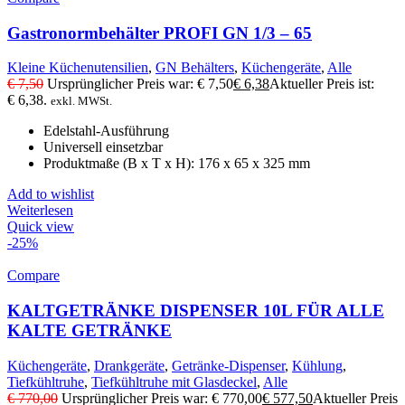
Gastronormbehälter PROFI GN 1/3 – 65
Kleine Küchenutensilien
,
GN Behälters
,
Küchengeräte
,
Alle
€
7,50
Ursprünglicher Preis war: € 7,50
€
6,38
Aktueller Preis ist:
€ 6,38.
exkl. MWSt.
Edelstahl-Ausführung
Universell einsetzbar
Produktmaße (B x T x H): 176 x 65 x 325 mm
Add to wishlist
Weiterlesen
Quick view
-25%
Compare
KALTGETRÄNKE DISPENSER 10L FÜR ALLE
KALTE GETRÄNKE
Küchengeräte
,
Drankgeräte
,
Getränke-Dispenser
,
Kühlung
,
Tiefkühltruhe
,
Tiefkühltruhe mit Glasdeckel
,
Alle
€
770,00
Ursprünglicher Preis war: € 770,00
€
577,50
Aktueller Preis