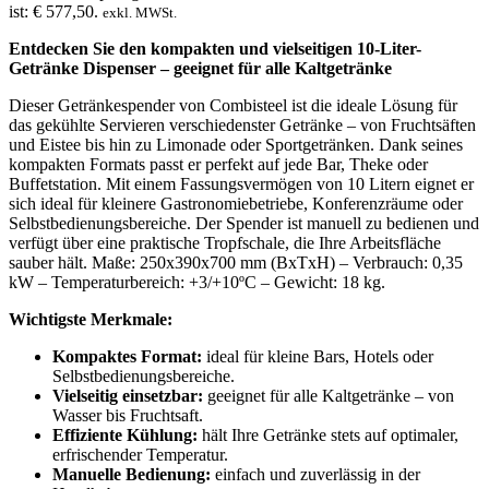
ist: € 577,50.
exkl. MWSt.
Entdecken Sie den kompakten und vielseitigen 10-Liter-
Getränke Dispenser – geeignet für alle Kaltgetränke
Dieser Getränkespender von Combisteel ist die ideale Lösung für
das gekühlte Servieren verschiedenster Getränke – von Fruchtsäften
und Eistee bis hin zu Limonade oder Sportgetränken. Dank seines
kompakten Formats passt er perfekt auf jede Bar, Theke oder
Buffetstation. Mit einem Fassungsvermögen von 10 Litern eignet er
sich ideal für kleinere Gastronomiebetriebe, Konferenzräume oder
Selbstbedienungsbereiche. Der Spender ist manuell zu bedienen und
verfügt über eine praktische Tropfschale, die Ihre Arbeitsfläche
sauber hält. Maße: 250x390x700 mm (BxTxH) – Verbrauch: 0,35
kW – Temperaturbereich: +3/+10ºC – Gewicht: 18 kg.
Wichtigste Merkmale:
Kompaktes Format:
ideal für kleine Bars, Hotels oder
Selbstbedienungsbereiche.
Vielseitig einsetzbar:
geeignet für alle Kaltgetränke – von
Wasser bis Fruchtsaft.
Effiziente Kühlung:
hält Ihre Getränke stets auf optimaler,
erfrischender Temperatur.
Manuelle Bedienung:
einfach und zuverlässig in der