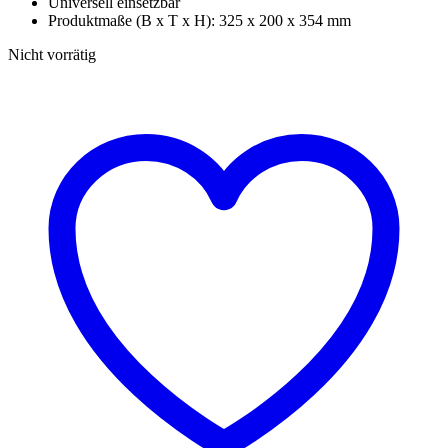
Universell einsetzbar
€ 26,00
€ 22,10.
Produktmaße (B x T x H): 325 x 200 x 354 mm
Nicht vorrätig