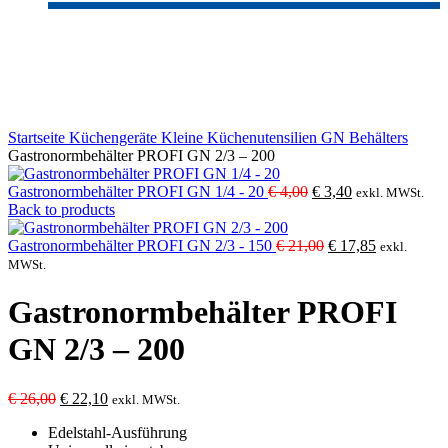
-15%
Sold out
Click to enlarge
Startseite
Küchengeräte
Kleine Küchenutensilien
GN Behälters
Gastronormbehälter PROFI GN 2/3 – 200
Ursprünglicher
Aktueller
Gastronormbehälter PROFI GN 1/4 - 20
€
4,00
€
3,40
exkl. MWSt.
Preis
Preis
Back to products
war:
ist:
€ 4,00
Ursprünglicher
€ 3,40.
Aktueller
Gastronormbehälter PROFI GN 2/3 - 150
€
21,00
€
17,85
exkl.
Preis
Preis
MWSt.
war:
ist:
€ 21,00
€ 17,85.
Gastronormbehälter PROFI
GN 2/3 – 200
Ursprünglicher
Aktueller
€
26,00
€
22,10
exkl. MWSt.
Preis
Preis
Edelstahl-Ausführung
war:
ist: