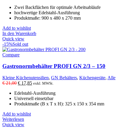
Zwei Backflächen für optimale Arbeitsabläufe
hochwertige Edelstahl-Ausführung
Produktmaße: 900 x 480 x 270 mm
Add to wishlist
In den Warenkorb
Quick view
-15%
Sold out
Compare
Gastronormbehälter PROFI GN 2/3 – 150
Kleine Küchenutensilien
,
GN Behälters
,
Küchengeräte
,
Alle
Ursprünglicher
Aktueller
€
21,00
€
17,85
exkl. MWSt.
Preis
Preis
Edelstahl-Ausführung
war:
ist:
Universell einsetzbar
€ 21,00
€ 17,85.
Produktmaße (B x T x H): 325 x 150 x 354 mm
Add to wishlist
Weiterlesen
Quick view