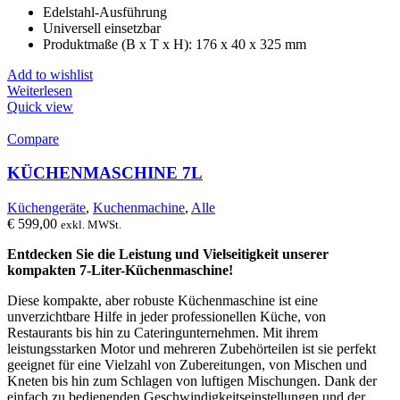
Edelstahl-Ausführung
war:
ist:
Universell einsetzbar
€ 6,50
€ 5,53.
Produktmaße (B x T x H): 176 x 40 x 325 mm
Add to wishlist
Weiterlesen
Quick view
Compare
KÜCHENMASCHINE 7L
Küchengeräte
,
Kuchenmachine
,
Alle
€
599,00
exkl. MWSt.
Entdecken Sie die Leistung und Vielseitigkeit unserer
kompakten 7-Liter-Küchenmaschine!
Diese kompakte, aber robuste Küchenmaschine ist eine
unverzichtbare Hilfe in jeder professionellen Küche, von
Restaurants bis hin zu Cateringunternehmen. Mit ihrem
leistungsstarken Motor und mehreren Zubehörteilen ist sie perfekt
geeignet für eine Vielzahl von Zubereitungen, von Mischen und
Kneten bis hin zum Schlagen von luftigen Mischungen. Dank der
einfach zu bedienenden Geschwindigkeitseinstellungen und der