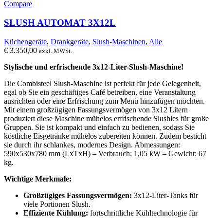
Compare
SLUSH AUTOMAT 3X12L
Küchengeräte
,
Drankgeräte
,
Slush-Maschinen
,
Alle
€
3.350,00
exkl. MWSt.
Stylische und erfrischende 3x12-Liter-Slush-Maschine!
Die Combisteel Slush-Maschine ist perfekt für jede Gelegenheit,
egal ob Sie ein geschäftiges Café betreiben, eine Veranstaltung
ausrichten oder eine Erfrischung zum Menü hinzufügen möchten.
Mit einem großzügigen Fassungsvermögen von 3x12 Litern
produziert diese Maschine mühelos erfrischende Slushies für große
Gruppen. Sie ist kompakt und einfach zu bedienen, sodass Sie
köstliche Eisgetränke mühelos zubereiten können. Zudem besticht
sie durch ihr schlankes, modernes Design. Abmessungen:
590x530x780 mm (LxTxH) – Verbrauch: 1,05 kW – Gewicht: 67
kg.
Wichtige Merkmale:
Großzügiges Fassungsvermögen:
3x12-Liter-Tanks für
viele Portionen Slush.
Effiziente Kühlung:
fortschrittliche Kühltechnologie für