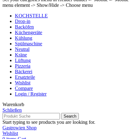
menu element -> Show/Hide -> Choose menu
KOCHSTELLE
Drop-in
Backöfen
Küchengeräte
Kühlung
Spülmaschine
Neutral
Kräne
Lüftung
Pizzeria
Bäckerei
Ersatzteile
Wishlist
Compare
Login / Register
Warenkorb
Schließen
Search
Start typing to see products you are looking for.
Gastrowien Shop
Wishlist
0
items
Cart