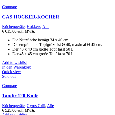
Compare
GAS HOCKER-KOCHER
Küchengeräte
,
Hokkers
,
Alle
€
615,00
exkl. MWSt.
Die Nutzfläche beträgt 34 ​​x 40 cm.
Die empfohlene Topfgröße ist Ø 40, maximal Ø 45 cm.
Der 40 x 40 cm große Topf fasst 50 l.
Der 45 x 45 cm große Topf fasst 70 l.
Add to wishlist
In den Warenkorb
Quick view
Sold out
Compare
Tandir 120 Knife
Küchengeräte
,
Gyros Grill
,
Alle
€
525,00
exkl. MWSt.
Add to wishlist