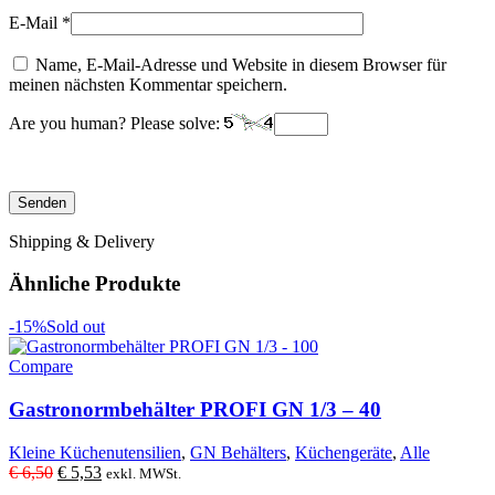
E-Mail
*
Name, E-Mail-Adresse und Website in diesem Browser für
meinen nächsten Kommentar speichern.
Are you human? Please solve:
Shipping & Delivery
Ähnliche Produkte
-15%
Sold out
Compare
Gastronormbehälter PROFI GN 1/3 – 40
Kleine Küchenutensilien
,
GN Behälters
,
Küchengeräte
,
Alle
Ursprünglicher
Aktueller
€
6,50
€
5,53
exkl. MWSt.
Preis
Preis