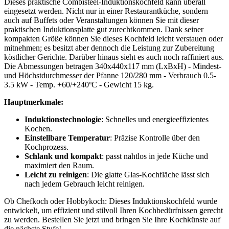
Dieses praktische Combisteel-Induktionskochfeld kann überall
eingesetzt werden. Nicht nur in einer Restaurantküche, sondern
auch auf Buffets oder Veranstaltungen können Sie mit dieser
praktischen Induktionsplatte gut zurechtkommen. Dank seiner
kompakten Größe können Sie dieses Kochfeld leicht verstauen oder
mitnehmen; es besitzt aber dennoch die Leistung zur Zubereitung
köstlicher Gerichte. Darüber hinaus sieht es auch noch raffiniert aus.
Die Abmessungen betragen 340x440x117 mm (LxBxH) - Mindest-
und Höchstdurchmesser der Pfanne 120/280 mm - Verbrauch 0.5-
3.5 kW - Temp. +60/+240ºC - Gewicht 15 kg.
Hauptmerkmale:
Induktionstechnologie
: Schnelles und energieeffizientes
Kochen.
Einstellbare Temperatur
: Präzise Kontrolle über den
Kochprozess.
Schlank und kompakt
: passt nahtlos in jede Küche und
maximiert den Raum.
Leicht zu reinigen
: Die glatte Glas-Kochfläche lässt sich
nach jedem Gebrauch leicht reinigen.
Ob Chefkoch oder Hobbykoch: Dieses Induktionskochfeld wurde
entwickelt, um effizient und stilvoll Ihren Kochbedürfnissen gerecht
zu werden. Bestellen Sie jetzt und bringen Sie Ihre Kochkünste auf
die nächste Stufe!