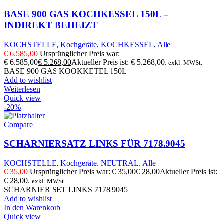
BASE 900 GAS KOCHKESSEL 150L –
INDIREKT BEHEIZT
KOCHSTELLE
,
Kochgeräte
,
KOCHKESSEL
,
Alle
€
6.585,00
Ursprünglicher Preis war:
€ 6.585,00
€
5.268,00
Aktueller Preis ist: € 5.268,00.
exkl. MWSt.
BASE 900 GAS KOOKKETEL 150L
Add to wishlist
Weiterlesen
Quick view
-20%
Compare
SCHARNIERSATZ LINKS FÜR 7178.9045
KOCHSTELLE
,
Kochgeräte
,
NEUTRAL
,
Alle
€
35,00
Ursprünglicher Preis war: € 35,00
€
28,00
Aktueller Preis ist:
€ 28,00.
exkl. MWSt.
SCHARNIER SET LINKS 7178.9045
Add to wishlist
In den Warenkorb
Quick view