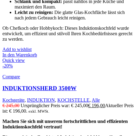
Schlank und kompakt:
passt nahtlos in jede Küche und
maximiert den Raum.
Leicht zu reinigen:
Die glatte Glas-Kochfläche lässt sich
nach jedem Gebrauch leicht reinigen.
Ob Chefkoch oder Hobbykoch: Dieses Induktionskochfeld wurde
entwickelt, um effizient und stilvoll Ihren Kochbedürfnissen gerecht
zu werden.
Add to wishlist
In den Warenkorb
Quick view
-20%
Compare
INDUKTIONSHERD 3500W
Kochgeräte
,
INDUKTION
,
KOCHSTELLE
,
Alle
€
245,00
Ursprünglicher Preis war: € 245,00
€
196,00
Aktueller Preis
ist: € 196,00.
exkl. MWSt.
Machen Sie sich mit unserem fortschrittlichen und effizienten
Induktionskochfeld vertraut!