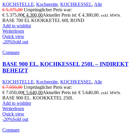
KOCHSTELLE
,
Kochgeräte
,
KOCHKESSEL
,
Alle
€
5.375,00
Ursprünglicher Preis war:
€ 5.375,00
€
4.300,00
Aktueller Preis ist: € 4.300,00.
exkl. MWSt.
BASE 700 EL KOOKKETEL 60L ROND
Add to wishlist
Weiterlesen
Quick view
-20%
Sold out
Compare
BASE 900 EL. KOCHKESSEL 250L – INDIREKT
BEHEIZT
KOCHSTELLE
,
Kochgeräte
,
KOCHKESSEL
,
Alle
€
7.050,00
Ursprünglicher Preis war:
€ 7.050,00
€
5.640,00
Aktueller Preis ist: € 5.640,00.
exkl. MWSt.
BASE 900 EL. KOOKKETEL 250L
Add to wishlist
Weiterlesen
Quick view
-20%
Sold out
Compare