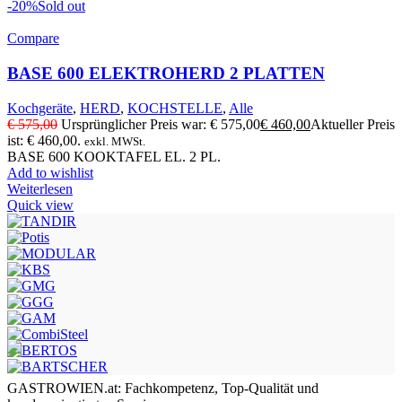
-20%
Sold out
Compare
BASE 600 ELEKTROHERD 2 PLATTEN
Kochgeräte
,
HERD
,
KOCHSTELLE
,
Alle
€
575,00
Ursprünglicher Preis war: € 575,00
€
460,00
Aktueller Preis
ist: € 460,00.
exkl. MWSt.
BASE 600 KOOKTAFEL EL. 2 PL.
Add to wishlist
Weiterlesen
Quick view
GASTROWIEN.at: Fachkompetenz, Top-Qualität und