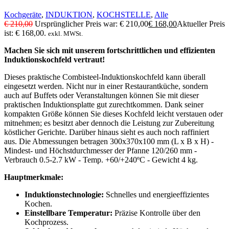
Kochgeräte
,
INDUKTION
,
KOCHSTELLE
,
Alle
€
210,00
Ursprünglicher Preis war: € 210,00
€
168,00
Aktueller Preis
ist: € 168,00.
exkl. MWSt.
Machen Sie sich mit unserem fortschrittlichen und effizienten
Induktionskochfeld vertraut!
Dieses praktische Combisteel-Induktionskochfeld kann überall
eingesetzt werden. Nicht nur in einer Restaurantküche, sondern
auch auf Buffets oder Veranstaltungen können Sie mit dieser
praktischen Induktionsplatte gut zurechtkommen. Dank seiner
kompakten Größe können Sie dieses Kochfeld leicht verstauen oder
mitnehmen; es besitzt aber dennoch die Leistung zur Zubereitung
köstlicher Gerichte. Darüber hinaus sieht es auch noch raffiniert
aus. Die Abmessungen betragen 300x370x100 mm (L x B x H) -
Mindest- und Höchstdurchmesser der Pfanne 120/260 mm -
Verbrauch 0.5-2.7 kW - Temp. +60/+240ºC - Gewicht 4 kg.
Hauptmerkmale:
Induktionstechnologie:
Schnelles und energieeffizientes
Kochen.
Einstellbare Temperatur:
Präzise Kontrolle über den
Kochprozess.