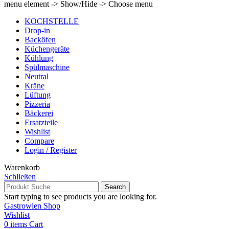
menu element -> Show/Hide -> Choose menu
KOCHSTELLE
Drop-in
Backöfen
Küchengeräte
Kühlung
Spülmaschine
Neutral
Kräne
Lüftung
Pizzeria
Bäckerei
Ersatzteile
Wishlist
Compare
Login / Register
Warenkorb
Schließen
Search
Start typing to see products you are looking for.
Gastrowien Shop
Wishlist
0
items
Cart