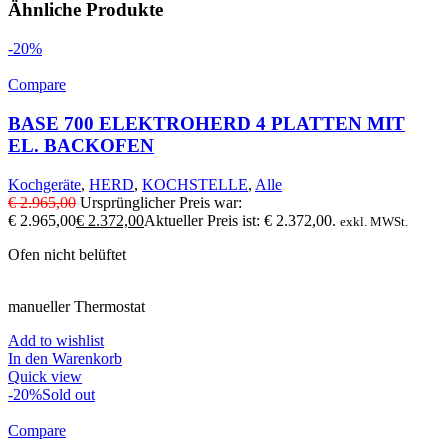
Ähnliche Produkte
-20%
Compare
BASE 700 ELEKTROHERD 4 PLATTEN MIT
EL. BACKOFEN
Kochgeräte
,
HERD
,
KOCHSTELLE
,
Alle
€
2.965,00
Ursprünglicher Preis war:
€ 2.965,00
€
2.372,00
Aktueller Preis ist: € 2.372,00.
exkl. MWSt.
Ofen nicht belüftet
manueller Thermostat
Add to wishlist
In den Warenkorb
Quick view
-20%
Sold out
Compare