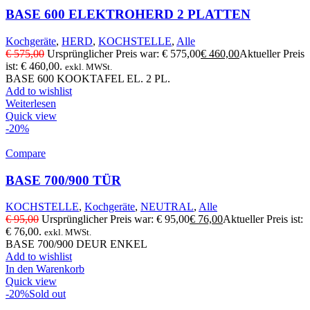
BASE 600 ELEKTROHERD 2 PLATTEN
Kochgeräte
,
HERD
,
KOCHSTELLE
,
Alle
€
575,00
Ursprünglicher Preis war: € 575,00
€
460,00
Aktueller Preis
ist: € 460,00.
exkl. MWSt.
BASE 600 KOOKTAFEL EL. 2 PL.
Add to wishlist
Weiterlesen
Quick view
-20%
Compare
BASE 700/900 TÜR
KOCHSTELLE
,
Kochgeräte
,
NEUTRAL
,
Alle
€
95,00
Ursprünglicher Preis war: € 95,00
€
76,00
Aktueller Preis ist:
€ 76,00.
exkl. MWSt.
BASE 700/900 DEUR ENKEL
Add to wishlist
In den Warenkorb
Quick view
-20%
Sold out