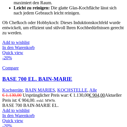
maximiert den Raum.
Leicht zu reinigen:
Die glatte Glas-Kochfläche lässt sich
nach jedem Gebrauch leicht reinigen.
Ob Chefkoch oder Hobbykoch: Dieses Induktionskochfeld wurde
entwickelt, um effizient und stilvoll Ihren Kochbedürfnissen gerecht
zu werden.
Add to wishlist
In den Warenkorb
Quick view
-20%
Compare
BASE 700 EL. BAIN-MARIE
Kochgeräte
,
BAIN MARIES
,
KOCHSTELLE
,
Alle
€
1.130,00
Ursprünglicher Preis war: € 1.130,00
€
904,00
Aktueller
Preis ist: € 904,00.
exkl. MWSt.
BASE 700 BAIN-MARIE EL.
Add to wishlist
In den Warenkorb
Quick view
-20%