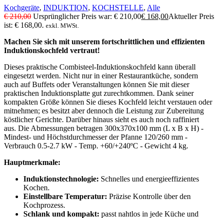
Kochgeräte
,
INDUKTION
,
KOCHSTELLE
,
Alle
€
210,00
Ursprünglicher Preis war: € 210,00
€
168,00
Aktueller Preis
ist: € 168,00.
exkl. MWSt.
Machen Sie sich mit unserem fortschrittlichen und effizienten
Induktionskochfeld vertraut!
Dieses praktische Combisteel-Induktionskochfeld kann überall
eingesetzt werden. Nicht nur in einer Restaurantküche, sondern
auch auf Buffets oder Veranstaltungen können Sie mit dieser
praktischen Induktionsplatte gut zurechtkommen. Dank seiner
kompakten Größe können Sie dieses Kochfeld leicht verstauen oder
mitnehmen; es besitzt aber dennoch die Leistung zur Zubereitung
köstlicher Gerichte. Darüber hinaus sieht es auch noch raffiniert
aus. Die Abmessungen betragen 300x370x100 mm (L x B x H) -
Mindest- und Höchstdurchmesser der Pfanne 120/260 mm -
Verbrauch 0.5-2.7 kW - Temp. +60/+240ºC - Gewicht 4 kg.
Hauptmerkmale:
Induktionstechnologie:
Schnelles und energieeffizientes
Kochen.
Einstellbare Temperatur:
Präzise Kontrolle über den
Kochprozess.
Schlank und kompakt:
passt nahtlos in jede Küche und