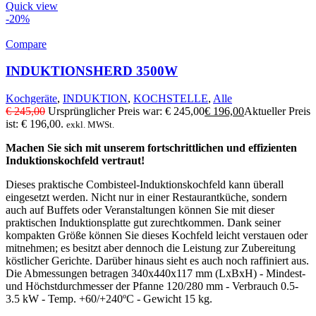
Quick view
-20%
Compare
INDUKTIONSHERD 3500W
Kochgeräte
,
INDUKTION
,
KOCHSTELLE
,
Alle
€
245,00
Ursprünglicher Preis war: € 245,00
€
196,00
Aktueller Preis
ist: € 196,00.
exkl. MWSt.
Machen Sie sich mit unserem fortschrittlichen und effizienten
Induktionskochfeld vertraut!
Dieses praktische Combisteel-Induktionskochfeld kann überall
eingesetzt werden. Nicht nur in einer Restaurantküche, sondern
auch auf Buffets oder Veranstaltungen können Sie mit dieser
praktischen Induktionsplatte gut zurechtkommen. Dank seiner
kompakten Größe können Sie dieses Kochfeld leicht verstauen oder
mitnehmen; es besitzt aber dennoch die Leistung zur Zubereitung
köstlicher Gerichte. Darüber hinaus sieht es auch noch raffiniert aus.
Die Abmessungen betragen 340x440x117 mm (LxBxH) - Mindest-
und Höchstdurchmesser der Pfanne 120/280 mm - Verbrauch 0.5-
3.5 kW - Temp. +60/+240ºC - Gewicht 15 kg.