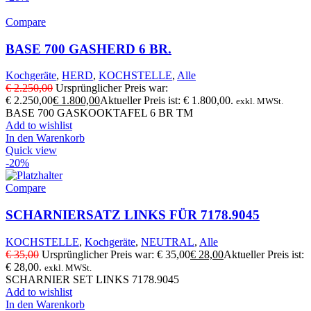
Compare
BASE 700 GASHERD 6 BR.
Kochgeräte
,
HERD
,
KOCHSTELLE
,
Alle
€
2.250,00
Ursprünglicher Preis war:
€ 2.250,00
€
1.800,00
Aktueller Preis ist: € 1.800,00.
exkl. MWSt.
BASE 700 GASKOOKTAFEL 6 BR TM
Add to wishlist
In den Warenkorb
Quick view
-20%
Compare
SCHARNIERSATZ LINKS FÜR 7178.9045
KOCHSTELLE
,
Kochgeräte
,
NEUTRAL
,
Alle
€
35,00
Ursprünglicher Preis war: € 35,00
€
28,00
Aktueller Preis ist:
€ 28,00.
exkl. MWSt.
SCHARNIER SET LINKS 7178.9045
Add to wishlist
In den Warenkorb