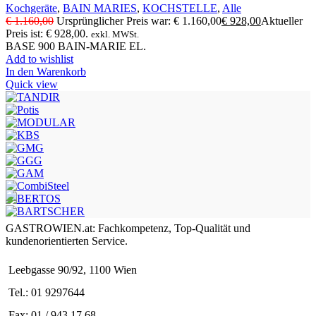
Kochgeräte
,
BAIN MARIES
,
KOCHSTELLE
,
Alle
€
1.160,00
Ursprünglicher Preis war: € 1.160,00
€
928,00
Aktueller
Preis ist: € 928,00.
exkl. MWSt.
BASE 900 BAIN-MARIE EL.
Add to wishlist
In den Warenkorb
Quick view
GASTROWIEN.at: Fachkompetenz, Top-Qualität und
kundenorientierten Service.
Leebgasse 90/92, 1100 Wien
Tel.: 01 9297644
Fax: 01 / 943 17 68