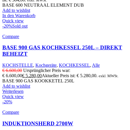
exkl. MWSt.
BASE 600 NEUTRAAL ELEMENT DUB
Add to wishlist
In den Warenkorb
Quick view
-20%
Sold out
Compare
BASE 900 GAS KOCHKESSEL 250L – DIREKT
BEHEIZT
KOCHSTELLE
,
Kochgeräte
,
KOCHKESSEL
,
Alle
€
6.600,00
Ursprünglicher Preis war:
€ 6.600,00
€
5.280,00
Aktueller Preis ist: € 5.280,00.
exkl. MWSt.
BASE 900 GAS KOOKKETEL 250L
Add to wishlist
Weiterlesen
Quick view
-20%
Compare
INDUKTIONSHERD 2700W