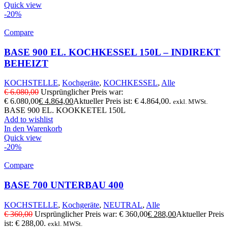
Quick view
-20%
Compare
BASE 900 EL. KOCHKESSEL 150L – INDIREKT
BEHEIZT
KOCHSTELLE
,
Kochgeräte
,
KOCHKESSEL
,
Alle
€
6.080,00
Ursprünglicher Preis war:
€ 6.080,00
€
4.864,00
Aktueller Preis ist: € 4.864,00.
exkl. MWSt.
BASE 900 EL. KOOKKETEL 150L
Add to wishlist
In den Warenkorb
Quick view
-20%
Compare
BASE 700 UNTERBAU 400
KOCHSTELLE
,
Kochgeräte
,
NEUTRAL
,
Alle
€
360,00
Ursprünglicher Preis war: € 360,00
€
288,00
Aktueller Preis
ist: € 288,00.
exkl. MWSt.