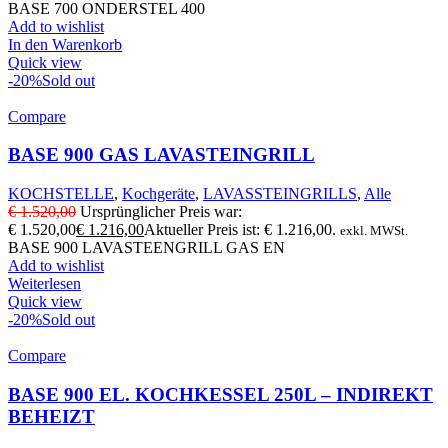
BASE 700 ONDERSTEL 400
Add to wishlist
In den Warenkorb
Quick view
-20%
Sold out
Compare
BASE 900 GAS LAVASTEINGRILL
KOCHSTELLE
,
Kochgeräte
,
LAVASSTEINGRILLS
,
Alle
€
1.520,00
Ursprünglicher Preis war:
€ 1.520,00
€
1.216,00
Aktueller Preis ist: € 1.216,00.
exkl. MWSt.
BASE 900 LAVASTEENGRILL GAS EN
Add to wishlist
Weiterlesen
Quick view
-20%
Sold out
Compare
BASE 900 EL. KOCHKESSEL 250L – INDIREKT
BEHEIZT