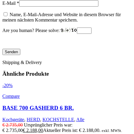
E-Mail
*
Name, E-Mail-Adresse und Website in diesem Browser für
meinen nächsten Kommentar speichern.
Are you human? Please solve:
Shipping & Delivery
Ähnliche Produkte
-20%
Compare
BASE 700 GASHERD 6 BR.
Kochgeräte
,
HERD
,
KOCHSTELLE
,
Alle
€
2.735,00
Ursprünglicher Preis war:
€ 2.735,00
€
2.188,00
Aktueller Preis ist: € 2.188,00.
exkl. MWSt.