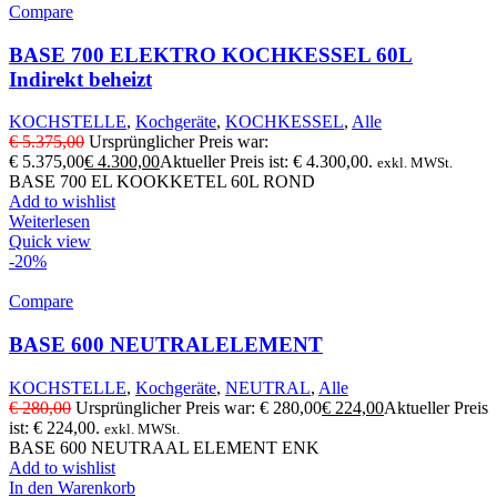
Compare
BASE 700 ELEKTRO KOCHKESSEL 60L
Indirekt beheizt
KOCHSTELLE
,
Kochgeräte
,
KOCHKESSEL
,
Alle
€
5.375,00
Ursprünglicher Preis war:
€ 5.375,00
€
4.300,00
Aktueller Preis ist: € 4.300,00.
exkl. MWSt.
BASE 700 EL KOOKKETEL 60L ROND
Add to wishlist
Weiterlesen
Quick view
-20%
Compare
BASE 600 NEUTRALELEMENT
KOCHSTELLE
,
Kochgeräte
,
NEUTRAL
,
Alle
€
280,00
Ursprünglicher Preis war: € 280,00
€
224,00
Aktueller Preis
ist: € 224,00.
exkl. MWSt.
BASE 600 NEUTRAAL ELEMENT ENK
Add to wishlist
In den Warenkorb