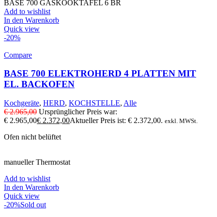
BASE 700 GASKOOKTAFEL 6 BR
Add to wishlist
In den Warenkorb
Quick view
-20%
Compare
BASE 700 ELEKTROHERD 4 PLATTEN MIT
EL. BACKOFEN
Kochgeräte
,
HERD
,
KOCHSTELLE
,
Alle
€
2.965,00
Ursprünglicher Preis war:
€ 2.965,00
€
2.372,00
Aktueller Preis ist: € 2.372,00.
exkl. MWSt.
Ofen nicht belüftet
manueller Thermostat
Add to wishlist
In den Warenkorb
Quick view
-20%
Sold out