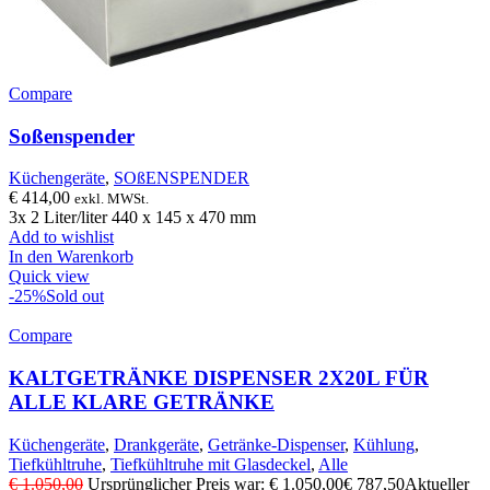
Compare
Soßenspender
Küchengeräte
,
SOßENSPENDER
€
414,00
exkl. MWSt.
3x 2 Liter/liter 440 x 145 x 470 mm
Add to wishlist
In den Warenkorb
Quick view
-25%
Sold out
Compare
KALTGETRÄNKE DISPENSER 2X20L FÜR
ALLE KLARE GETRÄNKE
Küchengeräte
,
Drankgeräte
,
Getränke-Dispenser
,
Kühlung
,
Tiefkühltruhe
,
Tiefkühltruhe mit Glasdeckel
,
Alle
€
1.050,00
Ursprünglicher Preis war: € 1.050,00
€
787,50
Aktueller