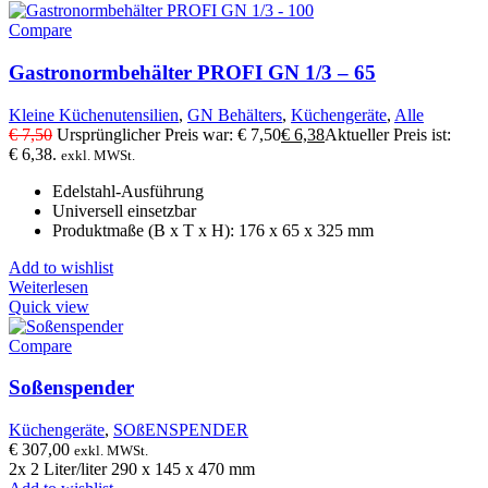
Compare
Gastronormbehälter PROFI GN 1/3 – 65
Kleine Küchenutensilien
,
GN Behälters
,
Küchengeräte
,
Alle
€
7,50
Ursprünglicher Preis war: € 7,50
€
6,38
Aktueller Preis ist:
€ 6,38.
exkl. MWSt.
Edelstahl-Ausführung
Universell einsetzbar
Produktmaße (B x T x H): 176 x 65 x 325 mm
Add to wishlist
Weiterlesen
Quick view
Compare
Soßenspender
Küchengeräte
,
SOßENSPENDER
€
307,00
exkl. MWSt.
2x 2 Liter/liter 290 x 145 x 470 mm