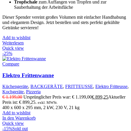
Tropfschale
zum Auffangen von Tropfen und zur
Sauberhaltung der Arbeitsfläche
Dieser Spender vereint großes Volumen mit einfacher Handhabung
und elegantem Design. Jetzt bestellen und stets perfekt gekühlte
Getränke servieren!
Add to wishlist
Weiterlesen
Quick view
-25%
Compare
Elektro Frittenwanne
Küchengeräte
,
BACKGERÄTE
,
FRITTEUSSE
,
Elektro Fritteusse
,
Kochgeräte
,
Pizzeria
€
1.199,00
Ursprünglicher Preis war: € 1.199,00
€
899,25
Aktueller
Preis ist: € 899,25.
exkl. MWSt.
400 x 600 x 295 mm, 2 kW, 230 V, 21 kg
Add to wishlist
In den Warenkorb
Quick view
-15%
Sold out