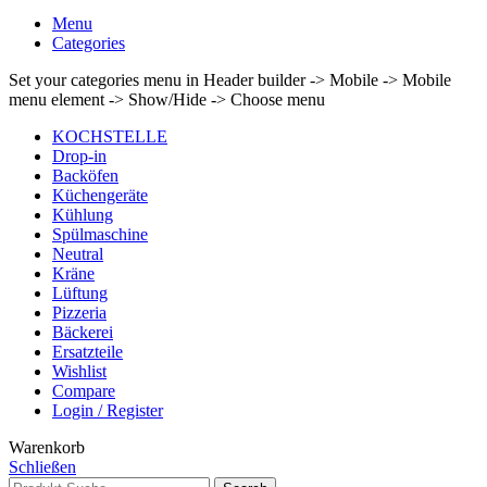
Menu
Categories
Set your categories menu in Header builder -> Mobile -> Mobile
menu element -> Show/Hide -> Choose menu
KOCHSTELLE
Drop-in
Backöfen
Küchengeräte
Kühlung
Spülmaschine
Neutral
Kräne
Lüftung
Pizzeria
Bäckerei
Ersatzteile
Wishlist
Compare
Login / Register
Warenkorb
Schließen