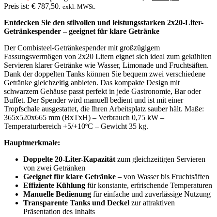
Preis ist: € 787,50.
exkl. MWSt.
Entdecken Sie den stilvollen und leistungsstarken 2x20-Liter-
Getränkespender – geeignet für klare Getränke
Der Combisteel-Getränkespender mit großzügigem
Fassungsvermögen von 2x20 Litern eignet sich ideal zum gekühlten
Servieren klarer Getränke wie Wasser, Limonade und Fruchtsäften.
Dank der doppelten Tanks können Sie bequem zwei verschiedene
Getränke gleichzeitig anbieten. Das kompakte Design mit
schwarzem Gehäuse passt perfekt in jede Gastronomie, Bar oder
Buffet. Der Spender wird manuell bedient und ist mit einer
Tropfschale ausgestattet, die Ihren Arbeitsplatz sauber hält. Maße:
365x520x665 mm (BxTxH) – Verbrauch 0,75 kW –
Temperaturbereich +5/+10ºC – Gewicht 35 kg.
Hauptmerkmale:
Doppelte 20-Liter-Kapazität
zum gleichzeitigen Servieren
von zwei Getränken
Geeignet für klare Getränke
– von Wasser bis Fruchtsäften
Effiziente Kühlung
für konstante, erfrischende Temperaturen
Manuelle Bedienung
für einfache und zuverlässige Nutzung
Transparente Tanks und Deckel
zur attraktiven
Präsentation des Inhalts