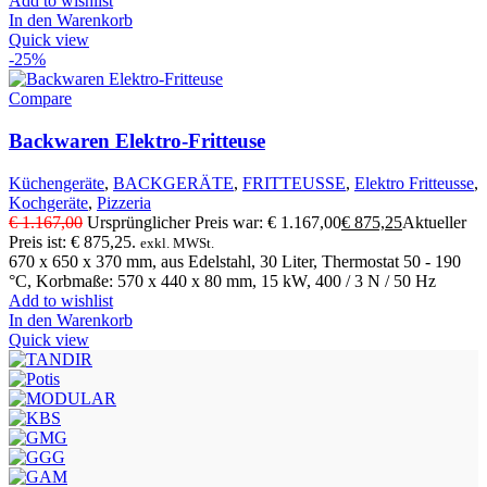
Add to wishlist
In den Warenkorb
Quick view
-25%
Compare
Backwaren Elektro-Fritteuse
Küchengeräte
,
BACKGERÄTE
,
FRITTEUSSE
,
Elektro Fritteusse
,
Kochgeräte
,
Pizzeria
€
1.167,00
Ursprünglicher Preis war: € 1.167,00
€
875,25
Aktueller
Preis ist: € 875,25.
exkl. MWSt.
670 x 650 x 370 mm, aus Edelstahl, 30 Liter, Thermostat 50 - 190
°C, Korbmaße: 570 x 440 x 80 mm, 15 kW, 400 / 3 N / 50 Hz
Add to wishlist
In den Warenkorb
Quick view