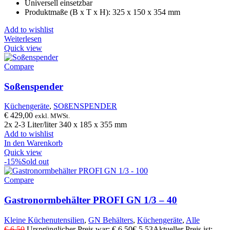
Universell einsetzbar
Produktmaße (B x T x H): 325 x 150 x 354 mm
Add to wishlist
Weiterlesen
Quick view
Compare
Soßenspender
Küchengeräte
,
SOßENSPENDER
€
429,00
exkl. MWSt.
2x 2-3 Liter/liter 340 x 185 x 355 mm
Add to wishlist
In den Warenkorb
Quick view
-15%
Sold out
Compare
Gastronormbehälter PROFI GN 1/3 – 40
Kleine Küchenutensilien
,
GN Behälters
,
Küchengeräte
,
Alle
€
6,50
Ursprünglicher Preis war: € 6,50
€
5,53
Aktueller Preis ist: