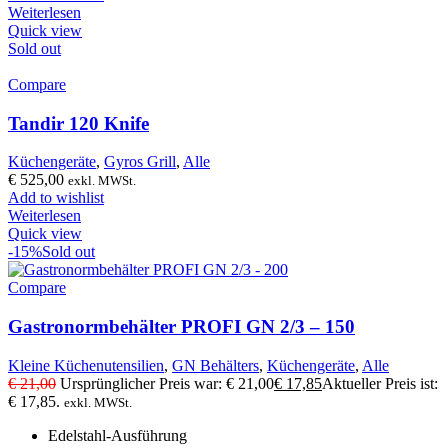
Weiterlesen
Quick view
Sold out
Compare
Tandir 120 Knife
Küchengeräte
,
Gyros Grill
,
Alle
€
525,00
exkl. MWSt.
Add to wishlist
Weiterlesen
Quick view
-15%
Sold out
Compare
Gastronormbehälter PROFI GN 2/3 – 150
Kleine Küchenutensilien
,
GN Behälters
,
Küchengeräte
,
Alle
€
21,00
Ursprünglicher Preis war: € 21,00
€
17,85
Aktueller Preis ist:
€ 17,85.
exkl. MWSt.
Edelstahl-Ausführung