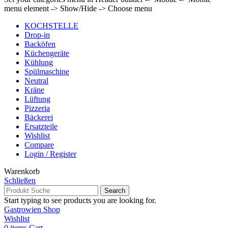
menu element -> Show/Hide -> Choose menu
KOCHSTELLE
Drop-in
Backöfen
Küchengeräte
Kühlung
Spülmaschine
Neutral
Kräne
Lüftung
Pizzeria
Bäckerei
Ersatzteile
Wishlist
Compare
Login / Register
Warenkorb
Schließen
Search
Start typing to see products you are looking for.
Gastrowien Shop
Wishlist
0
items
Cart