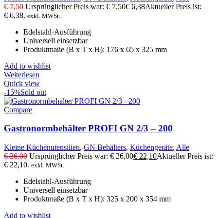
€
7,50
Ursprünglicher Preis war: € 7,50
€
6,38
Aktueller Preis ist:
€ 6,38.
exkl. MWSt.
Edelstahl-Ausführung
Universell einsetzbar
Produktmaße (B x T x H): 176 x 65 x 325 mm
Add to wishlist
Weiterlesen
Quick view
-15%
Sold out
Compare
Gastronormbehälter PROFI GN 2/3 – 200
Kleine Küchenutensilien
,
GN Behälters
,
Küchengeräte
,
Alle
€
26,00
Ursprünglicher Preis war: € 26,00
€
22,10
Aktueller Preis ist:
€ 22,10.
exkl. MWSt.
Edelstahl-Ausführung
Universell einsetzbar
Produktmaße (B x T x H): 325 x 200 x 354 mm
Add to wishlist