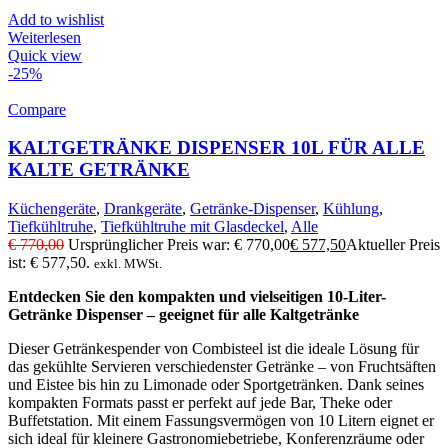
Add to wishlist
Weiterlesen
Quick view
-25%
Compare
KALTGETRÄNKE DISPENSER 10L FÜR ALLE
KALTE GETRÄNKE
Küchengeräte
,
Drankgeräte
,
Getränke-Dispenser
,
Kühlung
,
Tiefkühltruhe
,
Tiefkühltruhe mit Glasdeckel
,
Alle
€
770,00
Ursprünglicher Preis war: € 770,00
€
577,50
Aktueller Preis
ist: € 577,50.
exkl. MWSt.
Entdecken Sie den kompakten und vielseitigen 10-Liter-
Getränke Dispenser – geeignet für alle Kaltgetränke
Dieser Getränkespender von Combisteel ist die ideale Lösung für
das gekühlte Servieren verschiedenster Getränke – von Fruchtsäften
und Eistee bis hin zu Limonade oder Sportgetränken. Dank seines
kompakten Formats passt er perfekt auf jede Bar, Theke oder
Buffetstation. Mit einem Fassungsvermögen von 10 Litern eignet er
sich ideal für kleinere Gastronomiebetriebe, Konferenzräume oder