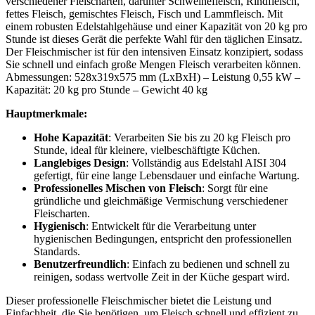
verschiedener Fleischarten, darunter Schweinefleisch, Rindfleisch,
fettes Fleisch, gemischtes Fleisch, Fisch und Lammfleisch. Mit
einem robusten Edelstahlgehäuse und einer Kapazität von 20 kg pro
Stunde ist dieses Gerät die perfekte Wahl für den täglichen Einsatz.
Der Fleischmischer ist für den intensiven Einsatz konzipiert, sodass
Sie schnell und einfach große Mengen Fleisch verarbeiten können.
Abmessungen: 528x319x575 mm (LxBxH) – Leistung 0,55 kW –
Kapazität: 20 kg pro Stunde – Gewicht 40 kg
Hauptmerkmale:
Hohe Kapazität
: Verarbeiten Sie bis zu 20 kg Fleisch pro
Stunde, ideal für kleinere, vielbeschäftigte Küchen.
Langlebiges Design
: Vollständig aus Edelstahl AISI 304
gefertigt, für eine lange Lebensdauer und einfache Wartung.
Professionelles Mischen von Fleisch
: Sorgt für eine
gründliche und gleichmäßige Vermischung verschiedener
Fleischarten.
Hygienisch
: Entwickelt für die Verarbeitung unter
hygienischen Bedingungen, entspricht den professionellen
Standards.
Benutzerfreundlich
: Einfach zu bedienen und schnell zu
reinigen, sodass wertvolle Zeit in der Küche gespart wird.
Dieser professionelle Fleischmischer bietet die Leistung und
Einfachheit, die Sie benötigen, um Fleisch schnell und effizient zu