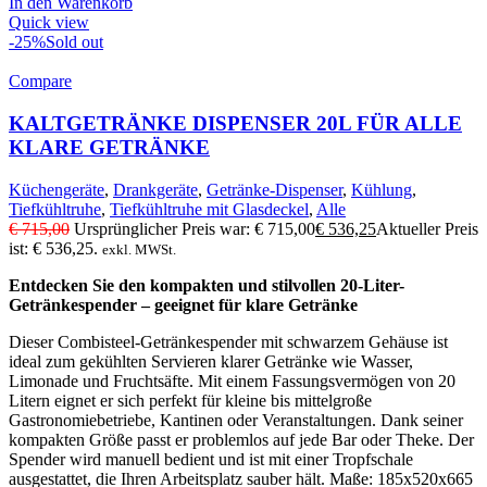
In den Warenkorb
Quick view
-25%
Sold out
Compare
KALTGETRÄNKE DISPENSER 20L FÜR ALLE
KLARE GETRÄNKE
Küchengeräte
,
Drankgeräte
,
Getränke-Dispenser
,
Kühlung
,
Tiefkühltruhe
,
Tiefkühltruhe mit Glasdeckel
,
Alle
€
715,00
Ursprünglicher Preis war: € 715,00
€
536,25
Aktueller Preis
ist: € 536,25.
exkl. MWSt.
Entdecken Sie den kompakten und stilvollen 20-Liter-
Getränkespender – geeignet für klare Getränke
Dieser Combisteel-Getränkespender mit schwarzem Gehäuse ist
ideal zum gekühlten Servieren klarer Getränke wie Wasser,
Limonade und Fruchtsäfte. Mit einem Fassungsvermögen von 20
Litern eignet er sich perfekt für kleine bis mittelgroße
Gastronomiebetriebe, Kantinen oder Veranstaltungen. Dank seiner
kompakten Größe passt er problemlos auf jede Bar oder Theke. Der
Spender wird manuell bedient und ist mit einer Tropfschale
ausgestattet, die Ihren Arbeitsplatz sauber hält. Maße: 185x520x665