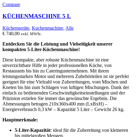
Compare
KÜCHENMASCHINE 5 L
Küchengeräte
,
Kuchenmachine
,
Alle
€
740,00
exkl. MWSt.
Entdecken Sie die Leistung und Vielseitigkeit unserer
kompakten 5-Liter-Küchenmaschine!
Diese kompakte, aber robuste Küchenmaschine ist eine
unverzichtbare Hilfe in jeder professionellen Küche, von
Restaurants bis hin zu Cateringunternehmen. Mit ihrem
leistungsstarken Motor und mehreren Zubehörteilen ist sie perfekt
geeignet für eine Vielzahl von Zubereitungen, vom Mischen und
Kneten bis hin zum Schlagen von luftigen Mischungen. Dank der
einfach zu bedienenden Geschwindigkeitseinstellungen und der
Präzision erzielen Sie immer das gewünschte Ergebnis. Die
Abmessungen betragen 210x360x400 mm (LxBxH) –
Energieverbrauch 0,3 kW – Kapazität 5 Liter – Gewicht 26 kg.
Hauptmerkmale:
5-Liter-Kapazität
: ideal für die Zubereitung von kleineren
bis mittelgroßen Mengen.