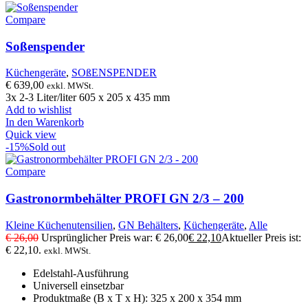
Compare
Soßenspender
Küchengeräte
,
SOßENSPENDER
€
639,00
exkl. MWSt.
3x 2-3 Liter/liter 605 x 205 x 435 mm
Add to wishlist
In den Warenkorb
Quick view
-15%
Sold out
Compare
Gastronormbehälter PROFI GN 2/3 – 200
Kleine Küchenutensilien
,
GN Behälters
,
Küchengeräte
,
Alle
€
26,00
Ursprünglicher Preis war: € 26,00
€
22,10
Aktueller Preis ist:
€ 22,10.
exkl. MWSt.
Edelstahl-Ausführung
Universell einsetzbar
Produktmaße (B x T x H): 325 x 200 x 354 mm