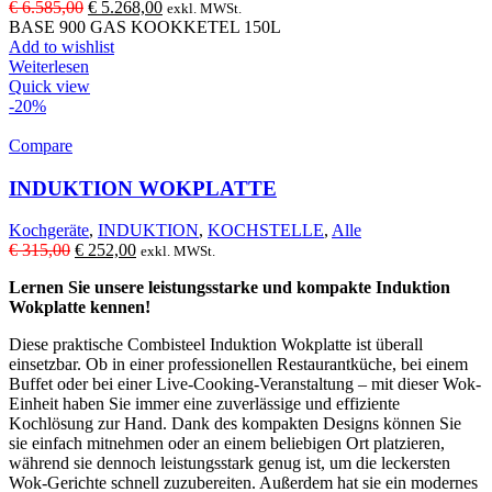
Ursprünglicher
Aktueller
€
6.585,00
€
5.268,00
exkl. MWSt.
Preis
Preis
BASE 900 GAS KOOKKETEL 150L
war:
ist:
Add to wishlist
€ 6.585,00
€ 5.268,00.
Weiterlesen
Quick view
-20%
Compare
INDUKTION WOKPLATTE
Kochgeräte
,
INDUKTION
,
KOCHSTELLE
,
Alle
Ursprünglicher
Aktueller
€
315,00
€
252,00
exkl. MWSt.
Preis
Preis
Lernen Sie unsere leistungsstarke und kompakte Induktion
war:
ist:
Wokplatte kennen!
€ 315,00
€ 252,00.
Diese praktische Combisteel Induktion Wokplatte ist überall
einsetzbar. Ob in einer professionellen Restaurantküche, bei einem
Buffet oder bei einer Live-Cooking-Veranstaltung – mit dieser Wok-
Einheit haben Sie immer eine zuverlässige und effiziente
Kochlösung zur Hand. Dank des kompakten Designs können Sie
sie einfach mitnehmen oder an einem beliebigen Ort platzieren,
während sie dennoch leistungsstark genug ist, um die leckersten
Wok-Gerichte schnell zuzubereiten. Außerdem hat sie ein modernes