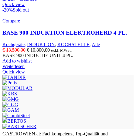
Quick view
-20%
Sold out
Compare
BASE 900 INDUKTION ELEKTROHERD 4 PL.
Kochgeräte
,
INDUKTION
,
KOCHSTELLE
,
Alle
Ursprünglicher
Aktueller
€
13.500,00
€
10.800,00
exkl. MWSt.
Preis
Preis
BASE 900 INDUCTIE UNIT 4 PL.
war:
ist:
Add to wishlist
€ 13.500,00
€ 10.800,00.
Weiterlesen
Quick view
GASTROWIEN.at: Fachkompetenz, Top-Qualität und