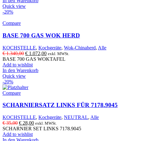
In den Warenkorb
Quick view
-20%
Compare
BASE 700 GAS WOK HERD
KOCHSTELLE
,
Kochgeräte
,
Wok-Chinaherd
,
Alle
Ursprünglicher
Aktueller
€
1.340,00
€
1.072,00
exkl. MWSt.
Preis
Preis
BASE 700 GAS WOKTAFEL
war:
ist:
Add to wishlist
€ 1.340,00
€ 1.072,00.
In den Warenkorb
Quick view
-20%
Compare
SCHARNIERSATZ LINKS FÜR 7178.9045
KOCHSTELLE
,
Kochgeräte
,
NEUTRAL
,
Alle
Ursprünglicher
Aktueller
€
35,00
€
28,00
exkl. MWSt.
Preis
Preis
SCHARNIER SET LINKS 7178.9045
war:
ist:
Add to wishlist
€ 35,00
€ 28,00.
In den Warenkorb