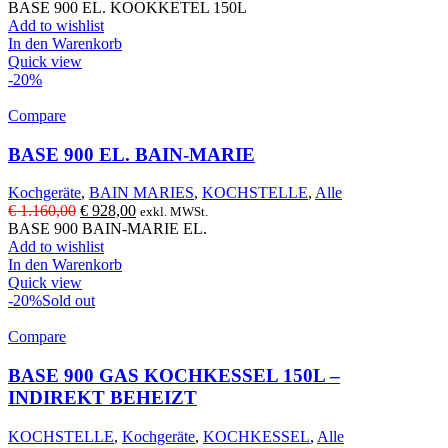
Preis
Preis
BASE 900 EL. KOOKKETEL 150L
war:
ist:
Add to wishlist
€ 6.080,00
€ 4.864,00.
In den Warenkorb
Quick view
-20%
Compare
BASE 900 EL. BAIN-MARIE
Kochgeräte
,
BAIN MARIES
,
KOCHSTELLE
,
Alle
Ursprünglicher
Aktueller
€
1.160,00
€
928,00
exkl. MWSt.
Preis
Preis
BASE 900 BAIN-MARIE EL.
war:
ist:
Add to wishlist
€ 1.160,00
€ 928,00.
In den Warenkorb
Quick view
-20%
Sold out
Compare
BASE 900 GAS KOCHKESSEL 150L –
INDIREKT BEHEIZT
KOCHSTELLE
,
Kochgeräte
,
KOCHKESSEL
,
Alle