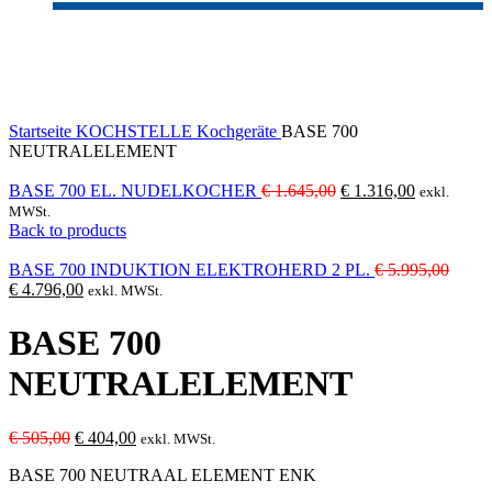
-20%
Click to enlarge
Startseite
KOCHSTELLE
Kochgeräte
BASE 700
NEUTRALELEMENT
Ursprünglicher
Aktueller
BASE 700 EL. NUDELKOCHER
€
1.645,00
€
1.316,00
exkl.
Preis
Preis
MWSt.
war:
ist:
Back to products
€ 1.645,00
€ 1.316,00
Urspr
BASE 700 INDUKTION ELEKTROHERD 2 PL.
€
5.995,00
Aktueller
Preis
€
4.796,00
exkl. MWSt.
Preis
war:
ist:
€ 5.9
BASE 700
€ 4.796,00.
NEUTRALELEMENT
Ursprünglicher
Aktueller
€
505,00
€
404,00
exkl. MWSt.
Preis
Preis
BASE 700 NEUTRAAL ELEMENT ENK
war:
ist: