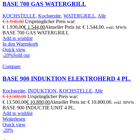
BASE 700 GAS WATERGRILL
KOCHSTELLE
,
Kochgeräte
,
WATERGRILL
,
Alle
€
1.930,00
Ursprünglicher Preis war:
€ 1.930,00
€
1.544,00
Aktueller Preis ist: € 1.544,00.
exkl. MWSt.
BASE 700 GAS WATERGRILL
Add to wishlist
In den Warenkorb
Quick view
-20%
Sold out
Compare
BASE 900 INDUKTION ELEKTROHERD 4 PL.
Kochgeräte
,
INDUKTION
,
KOCHSTELLE
,
Alle
€
13.500,00
Ursprünglicher Preis war:
€ 13.500,00
€
10.800,00
Aktueller Preis ist: € 10.800,00.
exkl. MWSt.
BASE 900 INDUCTIE UNIT 4 PL.
Add to wishlist
Weiterlesen
Quick view
-20%