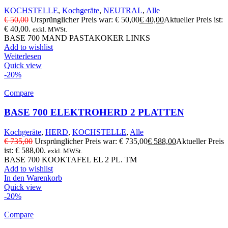
KOCHSTELLE
,
Kochgeräte
,
NEUTRAL
,
Alle
€
50,00
Ursprünglicher Preis war: € 50,00
€
40,00
Aktueller Preis ist:
€ 40,00.
exkl. MWSt.
BASE 700 MAND PASTAKOKER LINKS
Add to wishlist
Weiterlesen
Quick view
-20%
Compare
BASE 700 ELEKTROHERD 2 PLATTEN
Kochgeräte
,
HERD
,
KOCHSTELLE
,
Alle
€
735,00
Ursprünglicher Preis war: € 735,00
€
588,00
Aktueller Preis
ist: € 588,00.
exkl. MWSt.
BASE 700 KOOKTAFEL EL 2 PL. TM
Add to wishlist
In den Warenkorb
Quick view
-20%
Compare