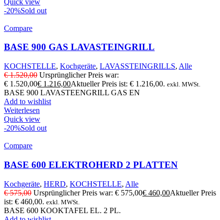
Quick view
-20%
Sold out
Compare
BASE 900 GAS LAVASTEINGRILL
KOCHSTELLE
,
Kochgeräte
,
LAVASSTEINGRILLS
,
Alle
€
1.520,00
Ursprünglicher Preis war:
€ 1.520,00
€
1.216,00
Aktueller Preis ist: € 1.216,00.
exkl. MWSt.
BASE 900 LAVASTEENGRILL GAS EN
Add to wishlist
Weiterlesen
Quick view
-20%
Sold out
Compare
BASE 600 ELEKTROHERD 2 PLATTEN
Kochgeräte
,
HERD
,
KOCHSTELLE
,
Alle
€
575,00
Ursprünglicher Preis war: € 575,00
€
460,00
Aktueller Preis
ist: € 460,00.
exkl. MWSt.
BASE 600 KOOKTAFEL EL. 2 PL.
Add to wishlist