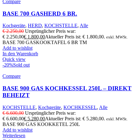
Compare
BASE 700 GASHERD 6 BR.
Kochgeräte
,
HERD
,
KOCHSTELLE
,
Alle
€
2.250,00
Ursprünglicher Preis war:
€ 2.250,00
€
1.800,00
Aktueller Preis ist: € 1.800,00.
exkl. MWSt.
BASE 700 GASKOOKTAFEL 6 BR TM
Add to wishlist
In den Warenkorb
Quick view
-20%
Sold out
Compare
BASE 900 GAS KOCHKESSEL 250L – DIREKT
BEHEIZT
KOCHSTELLE
,
Kochgeräte
,
KOCHKESSEL
,
Alle
€
6.600,00
Ursprünglicher Preis war:
€ 6.600,00
€
5.280,00
Aktueller Preis ist: € 5.280,00.
exkl. MWSt.
BASE 900 GAS KOOKKETEL 250L
Add to wishlist
Weiterlesen