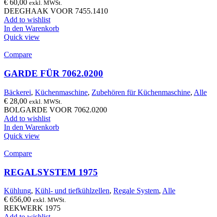
€
60,00
exkl. MWSt.
DEEGHAAK VOOR 7455.1410
Add to wishlist
In den Warenkorb
Quick view
Compare
GARDE FÜR 7062.0200
Bäckerei
,
Küchenmaschine
,
Zubehören für Küchenmaschine
,
Alle
€
28,00
exkl. MWSt.
BOLGARDE VOOR 7062.0200
Add to wishlist
In den Warenkorb
Quick view
Compare
REGALSYSTEM 1975
Kühlung
,
Kühl- und tiefkühlzellen
,
Regale System
,
Alle
€
656,00
exkl. MWSt.
REKWERK 1975
Add to wishlist