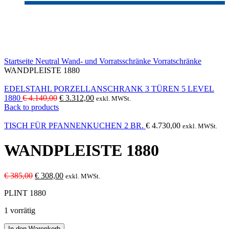
-20%
Click to enlarge
Startseite
Neutral
Wand- und Vorratsschränke
Vorratschränke
WANDPLEISTE 1880
EDELSTAHL PORZELLANSCHRANK 3 TÜREN 5 LEVEL
Ursprünglicher
Aktueller
1880
€
4.140,00
€
3.312,00
exkl. MWSt.
Preis
Preis
Back to products
war:
ist:
€ 4.140,00
€ 3.312,00.
TISCH FÜR PFANNENKUCHEN 2 BR.
€
4.730,00
exkl. MWSt.
WANDPLEISTE 1880
Ursprünglicher
Aktueller
€
385,00
€
308,00
exkl. MWSt.
Preis
Preis
PLINT 1880
war:
ist:
€ 385,00
€ 308,00.
1 vorrätig
WANDPLEISTE
In den Warenkorb