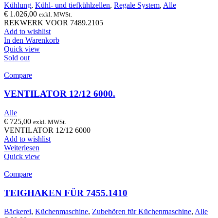
Kühlung
,
Kühl- und tiefkühlzellen
,
Regale System
,
Alle
€
1.026,00
exkl. MWSt.
REKWERK VOOR 7489.2105
Add to wishlist
In den Warenkorb
Quick view
Sold out
Compare
VENTILATOR 12/12 6000.
Alle
€
725,00
exkl. MWSt.
VENTILATOR 12/12 6000
Add to wishlist
Weiterlesen
Quick view
Compare
TEIGHAKEN FÜR 7455.1410
Bäckerei
,
Küchenmaschine
,
Zubehören für Küchenmaschine
,
Alle