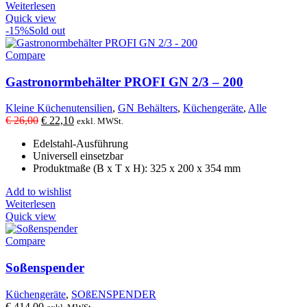
Weiterlesen
Quick view
-15%
Sold out
Compare
Gastronormbehälter PROFI GN 2/3 – 200
Kleine Küchenutensilien
,
GN Behälters
,
Küchengeräte
,
Alle
Ursprünglicher
Aktueller
€
26,00
€
22,10
exkl. MWSt.
Preis
Preis
Edelstahl-Ausführung
war:
ist:
Universell einsetzbar
€ 26,00
€ 22,10.
Produktmaße (B x T x H): 325 x 200 x 354 mm
Add to wishlist
Weiterlesen
Quick view
Compare
Soßenspender
Küchengeräte
,
SOßENSPENDER
€
414,00