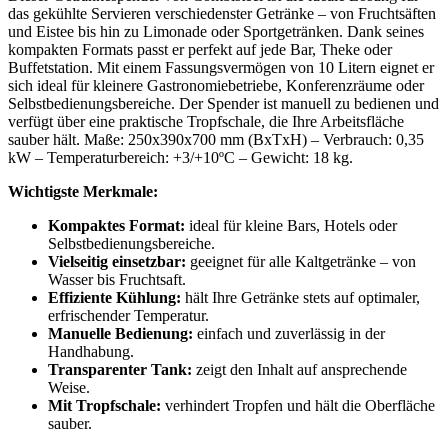
das gekühlte Servieren verschiedenster Getränke – von Fruchtsäften
und Eistee bis hin zu Limonade oder Sportgetränken. Dank seines
kompakten Formats passt er perfekt auf jede Bar, Theke oder
Buffetstation. Mit einem Fassungsvermögen von 10 Litern eignet er
sich ideal für kleinere Gastronomiebetriebe, Konferenzräume oder
Selbstbedienungsbereiche. Der Spender ist manuell zu bedienen und
verfügt über eine praktische Tropfschale, die Ihre Arbeitsfläche
sauber hält. Maße: 250x390x700 mm (BxTxH) – Verbrauch: 0,35
kW – Temperaturbereich: +3/+10ºC – Gewicht: 18 kg.
Wichtigste Merkmale:
Kompaktes Format:
ideal für kleine Bars, Hotels oder
Selbstbedienungsbereiche.
Vielseitig einsetzbar:
geeignet für alle Kaltgetränke – von
Wasser bis Fruchtsaft.
Effiziente Kühlung:
hält Ihre Getränke stets auf optimaler,
erfrischender Temperatur.
Manuelle Bedienung:
einfach und zuverlässig in der
Handhabung.
Transparenter Tank:
zeigt den Inhalt auf ansprechende
Weise.
Mit Tropfschale:
verhindert Tropfen und hält die Oberfläche
sauber.