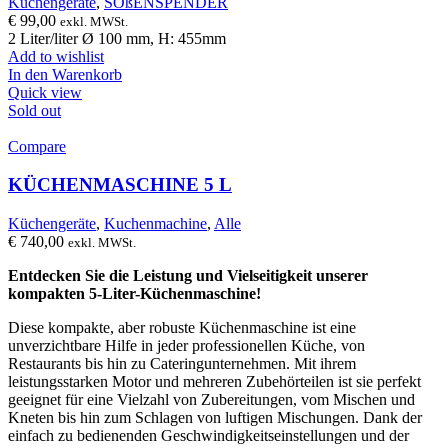
Küchengeräte
,
SOßENSPENDER
€
99,00
exkl. MWSt.
2 Liter/liter Ø 100 mm, H: 455mm
Add to wishlist
In den Warenkorb
Quick view
Sold out
Compare
KÜCHENMASCHINE 5 L
Küchengeräte
,
Kuchenmachine
,
Alle
€
740,00
exkl. MWSt.
Entdecken Sie die Leistung und Vielseitigkeit unserer
kompakten 5-Liter-Küchenmaschine!
Diese kompakte, aber robuste Küchenmaschine ist eine
unverzichtbare Hilfe in jeder professionellen Küche, von
Restaurants bis hin zu Cateringunternehmen. Mit ihrem
leistungsstarken Motor und mehreren Zubehörteilen ist sie perfekt
geeignet für eine Vielzahl von Zubereitungen, vom Mischen und
Kneten bis hin zum Schlagen von luftigen Mischungen. Dank der
einfach zu bedienenden Geschwindigkeitseinstellungen und der