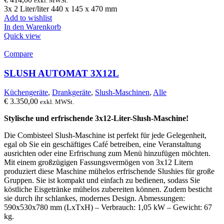
exkl. MWSt.
3x 2 Liter/liter 440 x 145 x 470 mm
Add to wishlist
In den Warenkorb
Quick view
Compare
SLUSH AUTOMAT 3X12L
Küchengeräte
,
Drankgeräte
,
Slush-Maschinen
,
Alle
€
3.350,00
exkl. MWSt.
Stylische und erfrischende 3x12-Liter-Slush-Maschine!
Die Combisteel Slush-Maschine ist perfekt für jede Gelegenheit,
egal ob Sie ein geschäftiges Café betreiben, eine Veranstaltung
ausrichten oder eine Erfrischung zum Menü hinzufügen möchten.
Mit einem großzügigen Fassungsvermögen von 3x12 Litern
produziert diese Maschine mühelos erfrischende Slushies für große
Gruppen. Sie ist kompakt und einfach zu bedienen, sodass Sie
köstliche Eisgetränke mühelos zubereiten können. Zudem besticht
sie durch ihr schlankes, modernes Design. Abmessungen:
590x530x780 mm (LxTxH) – Verbrauch: 1,05 kW – Gewicht: 67
kg.