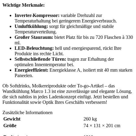
Wichtige Merkmale:
Inverter-Kompressor:
variable Drehzahl zur
Temperaturhaltung bei geringerem Energieverbrauch.
Umluftkühlung:
sorgt für gleichmäßige und stabile
Temperaturverteilung.
Großer Stauraum:
bietet Platz für bis zu 720 Flaschen à 330
ml.
LED-Beleuchtung:
hell und energiesparend, rückt Ihre
Produkte ins rechte Licht.
Selbstschließende Türen:
tragen zur Erhaltung der
optimalen Innentemperatur bei.
Energieeffizient:
Energieklasse A, isoliert mit 40 mm starken
Paneelen.
Ob Softdrinks, Molkereiprodukte oder To-go-Artikel – das
Wandkühlung Marco 1.3 ist eine zuverlässige und elegante Lösung,
die sich nahtlos in jedes Ladenkonzept einfügt. Jetzt bestellen und
Funktionalität sowie Optik Ihres Geschäfts verbessern!
Zusätzliche Informationen
Gewicht
260 kg
Größe
74 × 131 × 201 cm