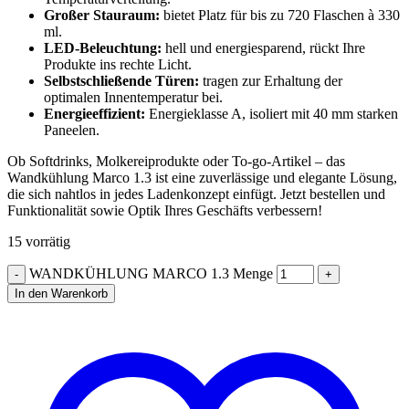
Großer Stauraum:
bietet Platz für bis zu 720 Flaschen à 330
ml.
LED-Beleuchtung:
hell und energiesparend, rückt Ihre
Produkte ins rechte Licht.
Selbstschließende Türen:
tragen zur Erhaltung der
optimalen Innentemperatur bei.
Energieeffizient:
Energieklasse A, isoliert mit 40 mm starken
Paneelen.
Ob Softdrinks, Molkereiprodukte oder To-go-Artikel – das
Wandkühlung Marco 1.3 ist eine zuverlässige und elegante Lösung,
die sich nahtlos in jedes Ladenkonzept einfügt. Jetzt bestellen und
Funktionalität sowie Optik Ihres Geschäfts verbessern!
15 vorrätig
WANDKÜHLUNG MARCO 1.3 Menge
In den Warenkorb