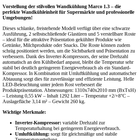
Vorstellung der stilvollen Wandkühlung Marco 1.3 – die
perfekte Wandkühleinheit für Supermärkte und professionelle
Umgebungen!
Dieses schlanke, freistehende Modell verfügt über eine schwarze
Ausführung, 2 selbstschließende Glastüren und 5 verstellbare Roste
– ideal für die attraktive Präsentation gekühlter Produkte wie
Getränke, Milchprodukte oder Snacks. Die Roste können zudem
schräg positioniert werden, um die Sichtbarkeit und Präsentation zu
verbessern. Dank des Inverter-Kompressors, der seine Drehzahl
automatisch an den Kühlbedarf anpasst, bleibt die Temperatur sehr
stabil bei deutlich geringerem Energieverbrauch als ein Standard-
Kompressor. In Kombination mit Umluftkühlung und automatischer
Abtauung sorgt dies für zuverlässige und effiziente Leistung. Helle
LED-Beleuchtung unter jedem Rost verbessert die
Produktpräsentation. Abmessungen: 1310x740x2010 mm (BxTxH)
– Leistung 0,55 kW – Inhalt 1292 Liter – Temperatur +2/+8°C –
Auslagefläche 3,14 m² – Gewicht 260 kg.
Wichtige Merkmale:
Inverter-Kompressor:
variable Drehzahl zur
Temperaturhaltung bei geringerem Energieverbrauch.
Umluftkühlung:
sorgt für gleichmäßige und stabile
Temperaturverteilung.