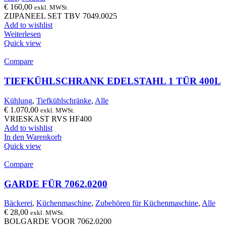
€
160,00
exkl. MWSt.
ZIJPANEEL SET TBV 7049.0025
Add to wishlist
Weiterlesen
Quick view
Compare
TIEFKÜHLSCHRANK EDELSTAHL 1 TÜR 400L
Kühlung
,
Tiefkühlschränke
,
Alle
€
1.070,00
exkl. MWSt.
VRIESKAST RVS HF400
Add to wishlist
In den Warenkorb
Quick view
Compare
GARDE FÜR 7062.0200
Bäckerei
,
Küchenmaschine
,
Zubehören für Küchenmaschine
,
Alle
€
28,00
exkl. MWSt.
BOLGARDE VOOR 7062.0200