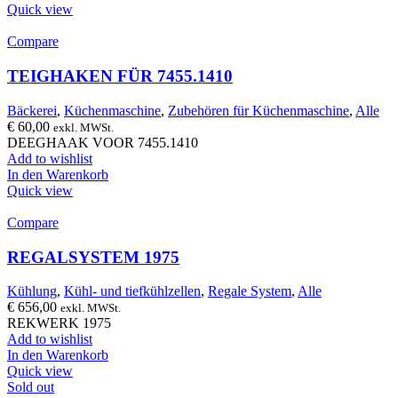
Quick view
Compare
TEIGHAKEN FÜR 7455.1410
Bäckerei
,
Küchenmaschine
,
Zubehören für Küchenmaschine
,
Alle
€
60,00
exkl. MWSt.
DEEGHAAK VOOR 7455.1410
Add to wishlist
In den Warenkorb
Quick view
Compare
REGALSYSTEM 1975
Kühlung
,
Kühl- und tiefkühlzellen
,
Regale System
,
Alle
€
656,00
exkl. MWSt.
REKWERK 1975
Add to wishlist
In den Warenkorb
Quick view
Sold out