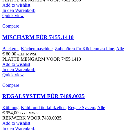
Add to wishlist
In den Warenkorb
Quick view
Compare
MISCHARM FÜR 7455.1410
Bäckerei
,
Küchenmaschine
,
Zubehören für Küchenmaschine
,
Alle
€
60,00
exkl. MWSt.
PLATTE MENGARM VOOR 7455.1410
Add to wishlist
In den Warenkorb
Quick view
Compare
REGALSYSTEM FÜR 7489.0035
Kühlung
,
Kühl- und tiefkühlzellen
,
Regale System
,
Alle
€
954,00
exkl. MWSt.
REKWERK VOOR 7489.0035
Add to wishlist
In den Warenkorb