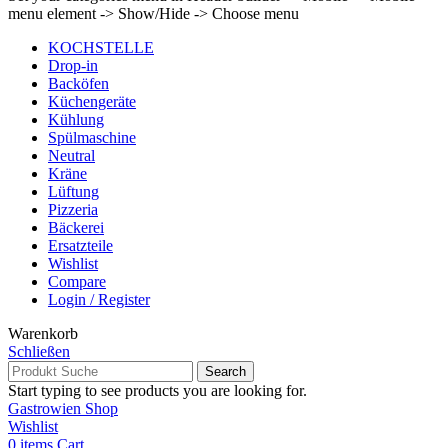
menu element -> Show/Hide -> Choose menu
KOCHSTELLE
Drop-in
Backöfen
Küchengeräte
Kühlung
Spülmaschine
Neutral
Kräne
Lüftung
Pizzeria
Bäckerei
Ersatzteile
Wishlist
Compare
Login / Register
Warenkorb
Schließen
Search
Start typing to see products you are looking for.
Gastrowien Shop
Wishlist
0
items
Cart