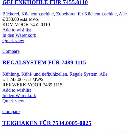
GELENKHÖHLE FÜR 7455.0110
Bäckerei
,
Küchenmaschine
,
Zubehören für Küchenmaschine
,
Alle
€
353,00
exkl. MWSt.
KOM VOOR 7455.0110
Add to wishlist
In den Warenkorb
Quick view
Compare
REGALSYSTEM FÜR 7489.1115
Kühlung
,
Kühl- und tiefkühlzellen
,
Regale System
,
Alle
€
1.242,00
exkl. MWSt.
REKWERK VOOR 7489.1115
Add to wishlist
In den Warenkorb
Quick view
Compare
TEIGHAKEN FÜR 7534.0005-0025