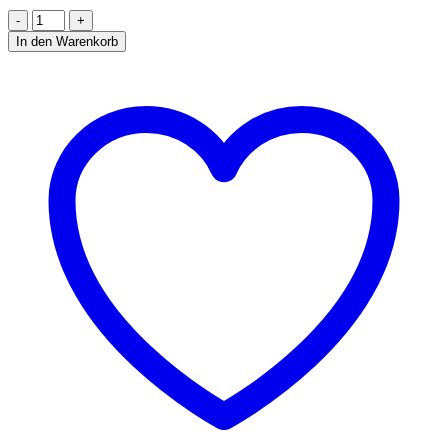
TIEFKÜHLAGGREGATE
HUCKEPACK
In den Warenkorb
2,8-
4,9
M3
Menge