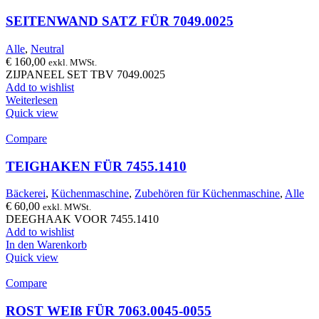
SEITENWAND SATZ FÜR 7049.0025
Alle
,
Neutral
€
160,00
exkl. MWSt.
ZIJPANEEL SET TBV 7049.0025
Add to wishlist
Weiterlesen
Quick view
Compare
TEIGHAKEN FÜR 7455.1410
Bäckerei
,
Küchenmaschine
,
Zubehören für Küchenmaschine
,
Alle
€
60,00
exkl. MWSt.
DEEGHAAK VOOR 7455.1410
Add to wishlist
In den Warenkorb
Quick view
Compare
ROST WEIß FÜR 7063.0045-0055