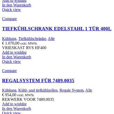
Add to wishlist
In den Warenkorb
Quick view
Compare
TIEFKÜHLSCHRANK EDELSTAHL 1 TÜR 400L
Kühlung
,
Tiefkühlschränke
,
Alle
€
1.070,00
exkl. MWSt.
VRIESKAST RVS HF400
Add to wishlist
In den Warenkorb
Quick view
Compare
REGALSYSTEM FÜR 7489.0035
Kühlung
,
Kühl- und tiefkühlzellen
,
Regale System
,
Alle
€
954,00
exkl. MWSt.
REKWERK VOOR 7489.0035
Add to wishlist
In den Warenkorb
Quick view