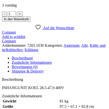
3 vorrätig
KÜHLAGGREGATE
HUCKEPACK
In den Warenkorb
28,5-
47,9
Auf die Wunschliste
M3
Compare
400V
Add to wishlist
Menge
Compare
Artikelnummer:
7265.1030
Kategorien:
Aggregate
,
Alle
,
Kühl- und
tiefkühlzellen
,
Kühlung
Beschreibung
Zusätzliche Informationen
Bewertungen (0)
Shipping & Delivery
Beschreibung
INHANGUNIT KOEL 28,5-47,9 400V
Zusätzliche Informationen
Gewicht
81 kg
Größe
97,5 × 67,1 × 82,8 cm