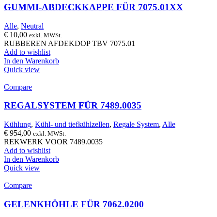
GUMMI-ABDECKKAPPE FÜR 7075.01XX
Alle
,
Neutral
€
10,00
exkl. MWSt.
RUBBEREN AFDEKDOP TBV 7075.01
Add to wishlist
In den Warenkorb
Quick view
Compare
REGALSYSTEM FÜR 7489.0035
Kühlung
,
Kühl- und tiefkühlzellen
,
Regale System
,
Alle
€
954,00
exkl. MWSt.
REKWERK VOOR 7489.0035
Add to wishlist
In den Warenkorb
Quick view
Compare
GELENKHÖHLE FÜR 7062.0200