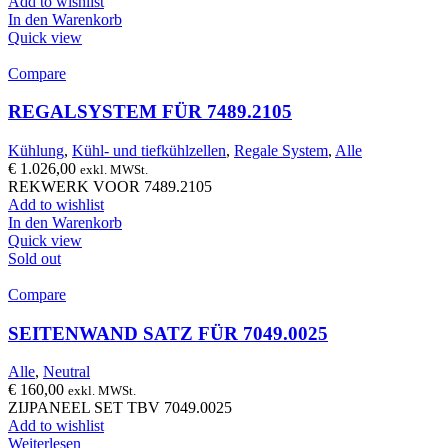
Add to wishlist
In den Warenkorb
Quick view
Compare
REGALSYSTEM FÜR 7489.2105
Kühlung
,
Kühl- und tiefkühlzellen
,
Regale System
,
Alle
€
1.026,00
exkl. MWSt.
REKWERK VOOR 7489.2105
Add to wishlist
In den Warenkorb
Quick view
Sold out
Compare
SEITENWAND SATZ FÜR 7049.0025
Alle
,
Neutral
€
160,00
exkl. MWSt.
ZIJPANEEL SET TBV 7049.0025
Add to wishlist
Weiterlesen