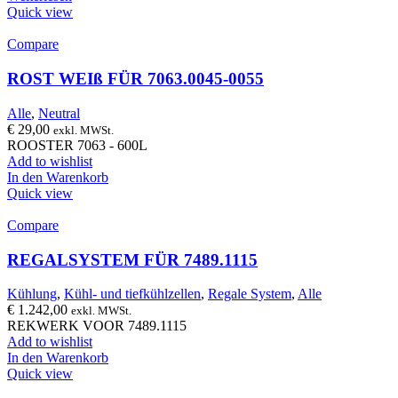
Quick view
Compare
ROST WEIß FÜR 7063.0045-0055
Alle
,
Neutral
€
29,00
exkl. MWSt.
ROOSTER 7063 - 600L
Add to wishlist
In den Warenkorb
Quick view
Compare
REGALSYSTEM FÜR 7489.1115
Kühlung
,
Kühl- und tiefkühlzellen
,
Regale System
,
Alle
€
1.242,00
exkl. MWSt.
REKWERK VOOR 7489.1115
Add to wishlist
In den Warenkorb
Quick view