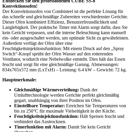
Entdecken Sie den professionellen CUBE SS-8
Konvektionsofen!
Der Konvektionsofen von Combisteel ist die perfekte Lösung für
das schnelle und gleichmäßige Zubereiten verschiedenster Gerichte.
Dieser Ofen kombiniert Effizienz, Benutzerfreundlichkeit und
Langlebigkeit. Der praktische Timer mit Alarm sorgt dafür, dass Sie
kein Gericht verpassen, und die interne Beleuchtung kann manuell
ein- oder ausgeschaltet werden, um optimale Sicht zu gewährleisten.
Außerdem verfügt der Ofen über eine
Feuchtigkeitsinjektionsfunktion: Mit einem Druck auf den „Spray
Switch“-Knopf sprüht der Ofen Wasser auf den rotierenden
Ventilator, wodurch eine Nebelwolke entsteht. Dies hält das Essen
feucht und sorgt für eine gleichmäßige Garung. Abmessungen:
834x765x572 mm (LxTxH) – Leistung: 6.4 kW – Gewicht: 72 kg.
Hauptmerkmale:
Gleichmäßige Wärmeverteilung:
Dank der
Umlufttechnologie werden Gerichte perfekt gleichmäßig
gegart, unabhängig von ihrer Position im Ofen.
Einstellbare Temperatur:
Erreichen Sie Temperaturen von
bis zu 250°C für maximale Vielseitigkeit in der Küche.
Feuchtigkeitsinjektionsfunktion:
Hält Speisen feucht und
verhindert das Austrocknen.
Timerfunktion mit Alarm:
Damit Sie kein Gericht