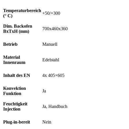
Temperaturbereich
+50/+300
(° C)
Dim. Backofen
700x460x360
BxTxH (mm)
Betrieb
Manuell
Material
Edelstahl
Innenraum
Inhalt des EN
4x 405×605
Konvektion
Ja
Funktion
Feuchtigkeit
Ja, Handbuch
Injection
Plug-in-bereit
Nein