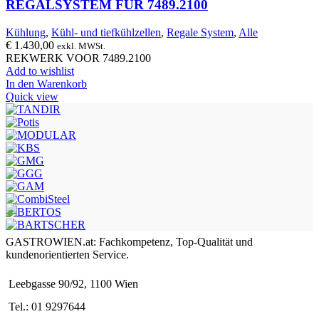
REGALSYSTEM FÜR 7489.2100
Kühlung
,
Kühl- und tiefkühlzellen
,
Regale System
,
Alle
€
1.430,00
exkl. MWSt.
REKWERK VOOR 7489.2100
Add to wishlist
In den Warenkorb
Quick view
GASTROWIEN.at: Fachkompetenz, Top-Qualität und
kundenorientierten Service.
Leebgasse 90/92, 1100 Wien
Tel.: 01 9297644