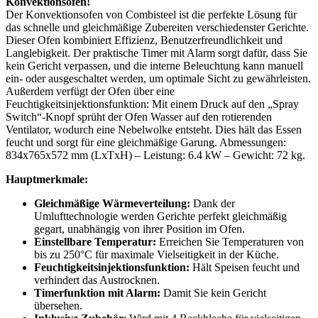
Konvektionsofen!
Der Konvektionsofen von Combisteel ist die perfekte Lösung für
das schnelle und gleichmäßige Zubereiten verschiedenster Gerichte.
Dieser Ofen kombiniert Effizienz, Benutzerfreundlichkeit und
Langlebigkeit. Der praktische Timer mit Alarm sorgt dafür, dass Sie
kein Gericht verpassen, und die interne Beleuchtung kann manuell
ein- oder ausgeschaltet werden, um optimale Sicht zu gewährleisten.
Außerdem verfügt der Ofen über eine
Feuchtigkeitsinjektionsfunktion: Mit einem Druck auf den „Spray
Switch“-Knopf sprüht der Ofen Wasser auf den rotierenden
Ventilator, wodurch eine Nebelwolke entsteht. Dies hält das Essen
feucht und sorgt für eine gleichmäßige Garung. Abmessungen:
834x765x572 mm (LxTxH) – Leistung: 6.4 kW – Gewicht: 72 kg.
Hauptmerkmale:
Gleichmäßige Wärmeverteilung:
Dank der
Umlufttechnologie werden Gerichte perfekt gleichmäßig
gegart, unabhängig von ihrer Position im Ofen.
Einstellbare Temperatur:
Erreichen Sie Temperaturen von
bis zu 250°C für maximale Vielseitigkeit in der Küche.
Feuchtigkeitsinjektionsfunktion:
Hält Speisen feucht und
verhindert das Austrocknen.
Timerfunktion mit Alarm:
Damit Sie kein Gericht
übersehen.