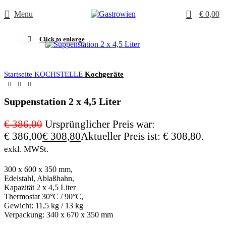
0
Menu
€
0,00
Click to enlarge
-20%
Startseite
KOCHSTELLE
Kochgeräte
Suppenstation 2 x 4,5 Liter
€
386,00
Ursprünglicher Preis war:
€ 386,00
€
308,80
Aktueller Preis ist: € 308,80.
exkl. MWSt.
300 x 600 x 350 mm,
Edelstahl, Ablaßhahn,
Kapazität 2 x 4,5 Liter
Thermostat 30°C / 90°C,
Gewicht: 11,5 kg / 13 kg
Verpackung: 340 x 670 x 350 mm