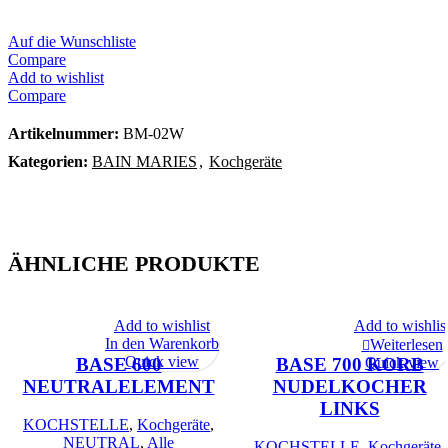
Auf die Wunschliste
Compare
Add to wishlist
Compare
Artikelnummer:
BM-02W
Kategorien:
BAIN MARIES
,
Kochgeräte
ÄHNLICHE PRODUKTE
Add to wishlist
Add to wishlis
-20%
-20%
In den Warenkorb
Weiterlesen
Quick view
BASE 600
BASE 700 KORB
Quick view
NEUTRALELEMENT
NUDELKOCHER
SOLD OU
T
LINKS
KOCHSTELLE
,
Kochgeräte
,
NEUTRAL
,
Alle
KOCHSTELLE
,
Kochgeräte
,