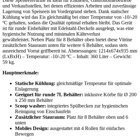
Diese Speiseeisvitrine ist ideal für Eisdielen, Gastronomiebetriebe
und Verkaufsstellen, bei denen effizientes Arbeiten und zuverlässige
Lagerung von Speiseeis im Vordergrund stehen. Dank statischer
Kühlung wird das Eis gleichmäßig bei einer Temperatur von -10/-20
ºC gehalten, sodass die Qualität optimal erhalten bleibt. Das Gerät
ist für runde Eisbehälter mit Edelstahl-Deckeln ausgelegt, was eine
hygienische Nutzung und minimalen Kälteverlust
gewährleistet. Neben Platz für 8 Behälter oben bietet diese Vitrine
zusätzlichen Stauraum unten für weitere 6 Behälter, sodass stets
ausreichend Vorrat griffbereit ist. Abmessungen: 1214x674x935 mm
(LxBxH) – Temperatur: -10/-20 ºC – Inhalt: 360 Liter – Gewicht:
59 kg.
Hauptmerkmale:
Statische Kühlung:
gleichmäßige Temperatur für optimale
Eislagerung
Geeignet für runde 7L Behälter:
inklusive Körbe für Ø 200
x 250 mm Behälter
Scoop washer:
integriertes Spülbecken zur hygienischen
Reinigung von Eisschaufeln
Zusätzlicher Stauraum:
Platz für 8 Behälter oben und 6
unten
Mobiles Design:
ausgestattet mit 4 Rollen für einfaches
Bewegen