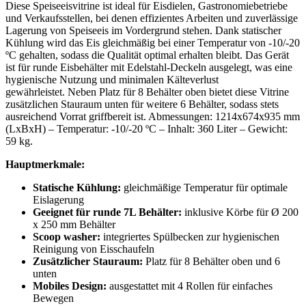
Diese Speiseeisvitrine ist ideal für Eisdielen, Gastronomiebetriebe
und Verkaufsstellen, bei denen effizientes Arbeiten und zuverlässige
Lagerung von Speiseeis im Vordergrund stehen. Dank statischer
Kühlung wird das Eis gleichmäßig bei einer Temperatur von -10/-20
ºC gehalten, sodass die Qualität optimal erhalten bleibt. Das Gerät
ist für runde Eisbehälter mit Edelstahl-Deckeln ausgelegt, was eine
hygienische Nutzung und minimalen Kälteverlust
gewährleistet. Neben Platz für 8 Behälter oben bietet diese Vitrine
zusätzlichen Stauraum unten für weitere 6 Behälter, sodass stets
ausreichend Vorrat griffbereit ist. Abmessungen: 1214x674x935 mm
(LxBxH) – Temperatur: -10/-20 ºC – Inhalt: 360 Liter – Gewicht:
59 kg.
Hauptmerkmale:
Statische Kühlung:
gleichmäßige Temperatur für optimale
Eislagerung
Geeignet für runde 7L Behälter:
inklusive Körbe für Ø 200
x 250 mm Behälter
Scoop washer:
integriertes Spülbecken zur hygienischen
Reinigung von Eisschaufeln
Zusätzlicher Stauraum:
Platz für 8 Behälter oben und 6
unten
Mobiles Design:
ausgestattet mit 4 Rollen für einfaches
Bewegen