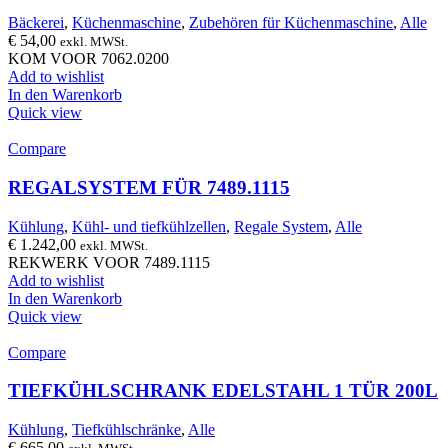
Bäckerei
,
Küchenmaschine
,
Zubehören für Küchenmaschine
,
Alle
€
54,00
exkl. MWSt.
KOM VOOR 7062.0200
Add to wishlist
In den Warenkorb
Quick view
Compare
REGALSYSTEM FÜR 7489.1115
Kühlung
,
Kühl- und tiefkühlzellen
,
Regale System
,
Alle
€
1.242,00
exkl. MWSt.
REKWERK VOOR 7489.1115
Add to wishlist
In den Warenkorb
Quick view
Compare
TIEFKÜHLSCHRANK EDELSTAHL 1 TÜR 200L
Kühlung
,
Tiefkühlschränke
,
Alle
€
665,00