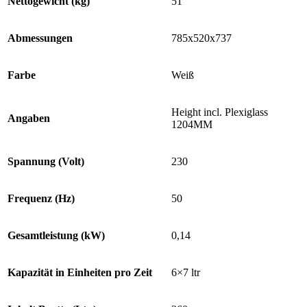
Nettogewicht (kg)
51
Abmessungen
785x520x737
Farbe
Weiß
Height incl. Plexiglass
Angaben
1204MM
Spannung (Volt)
230
Frequenz (Hz)
50
Gesamtleistung (kW)
0,14
Kapazität in Einheiten pro Zeit
6×7 ltr