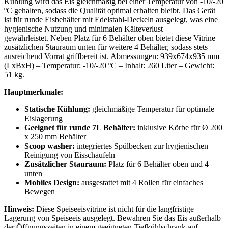
Kühlung wird das Eis gleichmäßig bei einer Temperatur von -10/-20
ºC gehalten, sodass die Qualität optimal erhalten bleibt. Das Gerät
ist für runde Eisbehälter mit Edelstahl-Deckeln ausgelegt, was eine
hygienische Nutzung und minimalen Kälteverlust
gewährleistet. Neben Platz für 6 Behälter oben bietet diese Vitrine
zusätzlichen Stauraum unten für weitere 4 Behälter, sodass stets
ausreichend Vorrat griffbereit ist. Abmessungen: 939x674x935 mm
(LxBxH) – Temperatur: -10/-20 ºC – Inhalt: 260 Liter – Gewicht:
51 kg.
Hauptmerkmale:
Statische Kühlung:
gleichmäßige Temperatur für optimale
Eislagerung
Geeignet für runde 7L Behälter:
inklusive Körbe für Ø 200
x 250 mm Behälter
Scoop washer:
integriertes Spülbecken zur hygienischen
Reinigung von Eisschaufeln
Zusätzlicher Stauraum:
Platz für 6 Behälter oben und 4
unten
Mobiles Design:
ausgestattet mit 4 Rollen für einfaches
Bewegen
Hinweis:
Diese Speiseeisvitrine ist nicht für die langfristige
Lagerung von Speiseeis ausgelegt. Bewahren Sie das Eis außerhalb
der Öffnungszeiten in einem geeigneten Tiefkühlschrank auf.