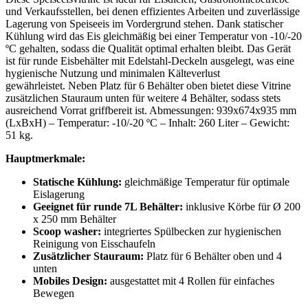
und Verkaufsstellen, bei denen effizientes Arbeiten und zuverlässige
Lagerung von Speiseeis im Vordergrund stehen. Dank statischer
Kühlung wird das Eis gleichmäßig bei einer Temperatur von -10/-20
ºC gehalten, sodass die Qualität optimal erhalten bleibt. Das Gerät
ist für runde Eisbehälter mit Edelstahl-Deckeln ausgelegt, was eine
hygienische Nutzung und minimalen Kälteverlust
gewährleistet. Neben Platz für 6 Behälter oben bietet diese Vitrine
zusätzlichen Stauraum unten für weitere 4 Behälter, sodass stets
ausreichend Vorrat griffbereit ist. Abmessungen: 939x674x935 mm
(LxBxH) – Temperatur: -10/-20 ºC – Inhalt: 260 Liter – Gewicht:
51 kg.
Hauptmerkmale:
Statische Kühlung:
gleichmäßige Temperatur für optimale
Eislagerung
Geeignet für runde 7L Behälter:
inklusive Körbe für Ø 200
x 250 mm Behälter
Scoop washer:
integriertes Spülbecken zur hygienischen
Reinigung von Eisschaufeln
Zusätzlicher Stauraum:
Platz für 6 Behälter oben und 4
unten
Mobiles Design:
ausgestattet mit 4 Rollen für einfaches
Bewegen