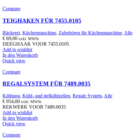
Compare
TEIGHAKEN FÜR 7455.0105
Bäckerei
,
Küchenmaschine
,
Zubehören für Küchenmaschine
,
Alle
€
69,00
exkl. MWSt.
DEEGHAAK VOOR 7455.0105
Add to wishlist
In den Warenkorb
Quick view
Compare
REGALSYSTEM FÜR 7489.0035
Kühlung
,
Kühl- und tiefkühlzellen
,
Regale System
,
Alle
€
954,00
exkl. MWSt.
REKWERK VOOR 7489.0035
Add to wishlist
In den Warenkorb
Quick view
Compare