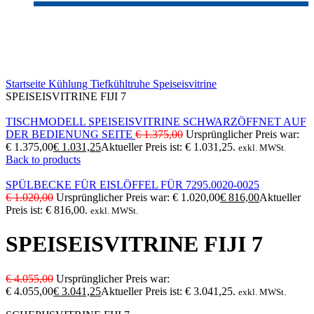
-25%
Sold out
Click to enlarge
Startseite
Kühlung
Tiefkühltruhe
Speiseisvitrine
SPEISEISVITRINE FIJI 7
TISCHMODELL SPEISEISVITRINE SCHWARZÖFFNET AUF
DER BEDIENUNG SEITE
€
1.375,00
Ursprünglicher Preis war:
€ 1.375,00
€
1.031,25
Aktueller Preis ist: € 1.031,25.
exkl. MWSt.
Back to products
SPÜLBECKE FÜR EISLÖFFEL FÜR 7295.0020-0025
€
1.020,00
Ursprünglicher Preis war: € 1.020,00
€
816,00
Aktueller
Preis ist: € 816,00.
exkl. MWSt.
SPEISEISVITRINE FIJI 7
€
4.055,00
Ursprünglicher Preis war:
€ 4.055,00
€
3.041,25
Aktueller Preis ist: € 3.041,25.
exkl. MWSt.