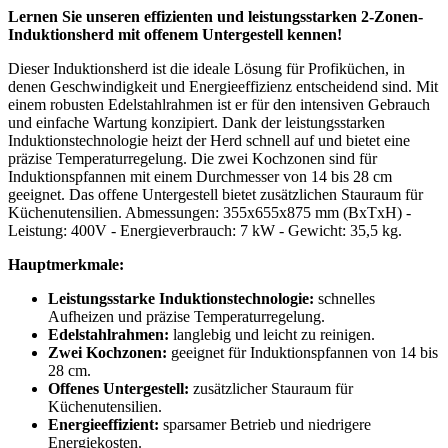
Lernen Sie unseren effizienten und leistungsstarken 2-Zonen-
Induktionsherd mit offenem Untergestell kennen!
Dieser Induktionsherd ist die ideale Lösung für Profiküchen, in
denen Geschwindigkeit und Energieeffizienz entscheidend sind. Mit
einem robusten Edelstahlrahmen ist er für den intensiven Gebrauch
und einfache Wartung konzipiert. Dank der leistungsstarken
Induktionstechnologie heizt der Herd schnell auf und bietet eine
präzise Temperaturregelung. Die zwei Kochzonen sind für
Induktionspfannen mit einem Durchmesser von 14 bis 28 cm
geeignet. Das offene Untergestell bietet zusätzlichen Stauraum für
Küchenutensilien. Abmessungen: 355x655x875 mm (BxTxH) -
Leistung: 400V - Energieverbrauch: 7 kW - Gewicht: 35,5 kg.
Hauptmerkmale:
Leistungsstarke Induktionstechnologie:
schnelles
Aufheizen und präzise Temperaturregelung.
Edelstahlrahmen:
langlebig und leicht zu reinigen.
Zwei Kochzonen:
geeignet für Induktionspfannen von 14 bis
28 cm.
Offenes Untergestell:
zusätzlicher Stauraum für
Küchenutensilien.
Energieeffizient:
sparsamer Betrieb und niedrigere
Energiekosten.