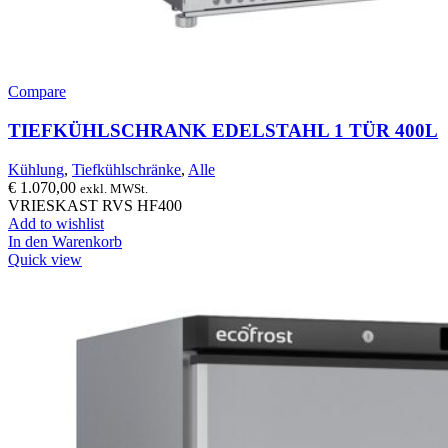
Compare
TIEFKÜHLSCHRANK EDELSTAHL 1 TÜR 400L
Kühlung
,
Tiefkühlschränke
,
Alle
€
1.070,00
exkl. MWSt.
VRIESKAST RVS HF400
Add to wishlist
In den Warenkorb
Quick view