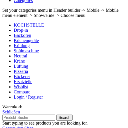
Categories
Set your categories menu in Header builder -> Mobile -> Mobile
menu element -> Show/Hide -> Choose menu
KOCHSTELLE
Drop-in
Backöfen
Küchengeräte
Kühlung
Spülmaschine
Neutral
Kräne
Lüftung
Pizzeria
Bäckerei
Ersatzteile
Wishlist
Compare
Login / Register
Warenkorb
Schließen
Search
Start typing to see products you are looking for.