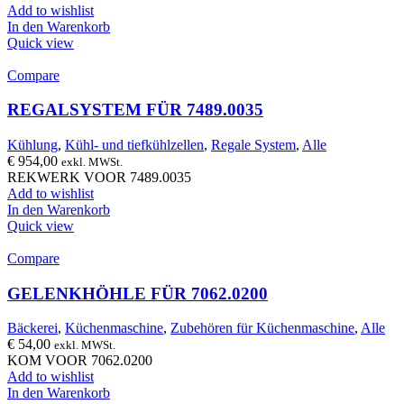
Add to wishlist
In den Warenkorb
Quick view
Compare
REGALSYSTEM FÜR 7489.0035
Kühlung
,
Kühl- und tiefkühlzellen
,
Regale System
,
Alle
€
954,00
exkl. MWSt.
REKWERK VOOR 7489.0035
Add to wishlist
In den Warenkorb
Quick view
Compare
GELENKHÖHLE FÜR 7062.0200
Bäckerei
,
Küchenmaschine
,
Zubehören für Küchenmaschine
,
Alle
€
54,00
exkl. MWSt.
KOM VOOR 7062.0200
Add to wishlist
In den Warenkorb