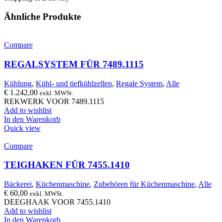
Ähnliche Produkte
Compare
REGALSYSTEM FÜR 7489.1115
Kühlung
,
Kühl- und tiefkühlzellen
,
Regale System
,
Alle
€
1.242,00
exkl. MWSt.
REKWERK VOOR 7489.1115
Add to wishlist
In den Warenkorb
Quick view
Compare
TEIGHAKEN FÜR 7455.1410
Bäckerei
,
Küchenmaschine
,
Zubehören für Küchenmaschine
,
Alle
€
60,00
exkl. MWSt.
DEEGHAAK VOOR 7455.1410
Add to wishlist
In den Warenkorb