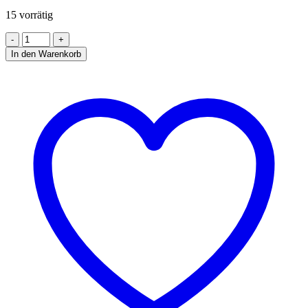
15 vorrätig
PERFORIERTES
ROST
In den Warenkorb
MITTE
SCHWARZ
FÜR
7526.0015-
0020
Menge