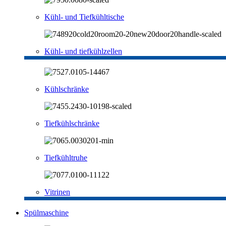
Kühl- und Tiefkühltische
Kühl- und tiefkühlzellen
Kühlschränke
Tiefkühlschränke
Tiefkühltruhe
Vitrinen
Spülmaschine