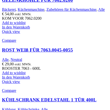
GELENKHÖHLE FÜR 7062.0200
Bäckerei
,
Küchenmaschine
,
Zubehören für Küchenmaschine
,
Alle
€
54,00
exkl. MWSt.
KOM VOOR 7062.0200
Add to wishlist
In den Warenkorb
Quick view
Compare
ROST WEIß FÜR 7063.0045-0055
Alle
,
Neutral
€
29,00
exkl. MWSt.
ROOSTER 7063 - 600L
Add to wishlist
In den Warenkorb
Quick view
Compare
KÜHLSCHRANK EDELSTAHL 1 TÜR 400L
Kühlung
,
Kühlschränke
,
Alle