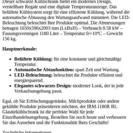
Dieser schwarze Kühlschrank bietet ein modernes Design,
verstellbare Regale und eine digitale Temperaturanzeige. Das
belüftete Kühlsystem sorgt für eine effiziente Kühlung, während die
automatische Abtauung den Wartungsaufwand minimiert. Die LED-
Beleuchtung beleuchtet Ihre Produkte optimal. Die Abmessungen
betragen 1650x596x2003 mm (LxBxH) – Verbrauch 0.58 kW –
Fassungsvermögen 1180 Liter – Temperatur 0/+10ºC – Gewicht
156 kg.
Hauptmerkmale:
Belüftete Kühlung:
für eine konstante und gleichmäßige
Temperatur.
Automatische Abtaufunktion:
spart Zeit und Wartung.
LED-Beleuchtung:
beleuchtet die Produkte effizient und
energiesparend.
Elegantes schwarzes Design:
moderner Look, der in jede
Verkaufsumgebung passt.
Egal, ob Sie Erfrischungsgetränke, Milchprodukte oder andere
gekühlte Produkte präsentieren möchten, der IRM-1180R BL
Glastürkühlschrank ist die perfekte Wahl für jede
Einzelhandelsumgebung. Bestellen Sie noch heute und verbessern
Sie das Aussehen und die Funktionalität Ihres Geschäfts!
Zusätzliche Informationen