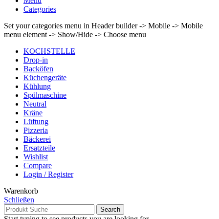
Menu
Categories
Set your categories menu in Header builder -> Mobile -> Mobile
menu element -> Show/Hide -> Choose menu
KOCHSTELLE
Drop-in
Backöfen
Küchengeräte
Kühlung
Spülmaschine
Neutral
Kräne
Lüftung
Pizzeria
Bäckerei
Ersatzteile
Wishlist
Compare
Login / Register
Warenkorb
Schließen
Search
Start typing to see products you are looking for.