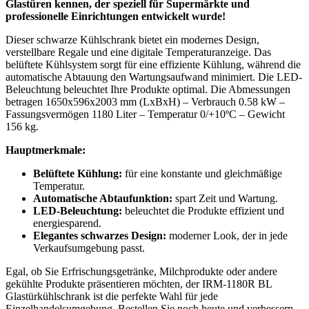
Glastüren kennen, der speziell für Supermärkte und
professionelle Einrichtungen entwickelt wurde!
Dieser schwarze Kühlschrank bietet ein modernes Design,
verstellbare Regale und eine digitale Temperaturanzeige. Das
belüftete Kühlsystem sorgt für eine effiziente Kühlung, während die
automatische Abtauung den Wartungsaufwand minimiert. Die LED-
Beleuchtung beleuchtet Ihre Produkte optimal. Die Abmessungen
betragen 1650x596x2003 mm (LxBxH) – Verbrauch 0.58 kW –
Fassungsvermögen 1180 Liter – Temperatur 0/+10ºC – Gewicht
156 kg.
Hauptmerkmale:
Belüftete Kühlung:
für eine konstante und gleichmäßige
Temperatur.
Automatische Abtaufunktion:
spart Zeit und Wartung.
LED-Beleuchtung:
beleuchtet die Produkte effizient und
energiesparend.
Elegantes schwarzes Design:
moderner Look, der in jede
Verkaufsumgebung passt.
Egal, ob Sie Erfrischungsgetränke, Milchprodukte oder andere
gekühlte Produkte präsentieren möchten, der IRM-1180R BL
Glastürkühlschrank ist die perfekte Wahl für jede
Einzelhandelsumgebung. Bestellen Sie noch heute und verbessern