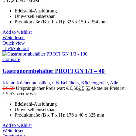
€ 17,85.
exkl. MWSt.
Edelstahl-Ausführung
Universell einsetzbar
Produktmaße (B x T x H): 325 x 150 x 354 mm
Add to wishlist
Weiterlesen
Quick view
-15%
Sold out
Compare
Gastronormbehälter PROFI GN 1/3 – 40
Kleine Küchenutensilien
,
GN Behälters
,
Küchengeräte
,
Alle
€
6,50
Ursprünglicher Preis war: € 6,50
€
5,53
Aktueller Preis ist:
€ 5,53.
exkl. MWSt.
Edelstahl-Ausführung
Universell einsetzbar
Produktmaße (B x T x H): 176 x 40 x 325 mm
Add to wishlist
Weiterlesen