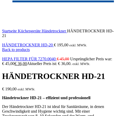
Sold out
Click to enlarge
Startseite
Küchengeräte
Händetrockner
HÄNDETROCKNER HD-
21
HÄNDETROCKNER HD-20
€
195,00
exkl. MWSt.
Back to products
HEPA FILTER FÜR 7270.0040
€
45,00
Ursprünglicher Preis war:
€ 45,00
€
36,00
Aktueller Preis ist: € 36,00.
exkl. MWSt.
HÄNDETROCKNER HD-21
€
190,00
exkl. MWSt.
Händetrockner HD-21 – effizient und professionell
Der Händetrockner HD-21 ist ideal für Sanitärräume, in denen
Geschwindigkeit und Hygiene wichtig sind. Mit einer
Trocknungszeit von 8–10 Sekunden und der Warm- und