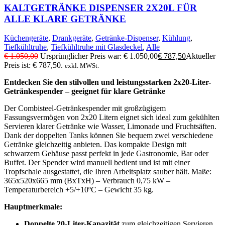
KALTGETRÄNKE DISPENSER 2X20L FÜR
ALLE KLARE GETRÄNKE
Küchengeräte
,
Drankgeräte
,
Getränke-Dispenser
,
Kühlung
,
Tiefkühltruhe
,
Tiefkühltruhe mit Glasdeckel
,
Alle
€
1.050,00
Ursprünglicher Preis war: € 1.050,00
€
787,50
Aktueller
Preis ist: € 787,50.
exkl. MWSt.
Entdecken Sie den stilvollen und leistungsstarken 2x20-Liter-
Getränkespender – geeignet für klare Getränke
Der Combisteel-Getränkespender mit großzügigem
Fassungsvermögen von 2x20 Litern eignet sich ideal zum gekühlten
Servieren klarer Getränke wie Wasser, Limonade und Fruchtsäften.
Dank der doppelten Tanks können Sie bequem zwei verschiedene
Getränke gleichzeitig anbieten. Das kompakte Design mit
schwarzem Gehäuse passt perfekt in jede Gastronomie, Bar oder
Buffet. Der Spender wird manuell bedient und ist mit einer
Tropfschale ausgestattet, die Ihren Arbeitsplatz sauber hält. Maße:
365x520x665 mm (BxTxH) – Verbrauch 0,75 kW –
Temperaturbereich +5/+10ºC – Gewicht 35 kg.
Hauptmerkmale:
Doppelte 20-Liter-Kapazität
zum gleichzeitigen Servieren