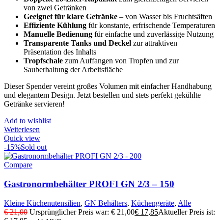
von zwei Getränken
Geeignet für klare Getränke
– von Wasser bis Fruchtsäften
Effiziente Kühlung
für konstante, erfrischende Temperaturen
Manuelle Bedienung
für einfache und zuverlässige Nutzung
Transparente Tanks und Deckel
zur attraktiven
Präsentation des Inhalts
Tropfschale
zum Auffangen von Tropfen und zur
Sauberhaltung der Arbeitsfläche
Dieser Spender vereint großes Volumen mit einfacher Handhabung
und elegantem Design. Jetzt bestellen und stets perfekt gekühlte
Getränke servieren!
Add to wishlist
Weiterlesen
Quick view
-15%
Sold out
Compare
Gastronormbehälter PROFI GN 2/3 – 150
Kleine Küchenutensilien
,
GN Behälters
,
Küchengeräte
,
Alle
€
21,00
Ursprünglicher Preis war: € 21,00
€
17,85
Aktueller Preis ist: