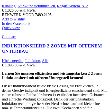
Kühlung
,
Kühl- und tiefkühlzellen
,
Regale System
,
Alle
€
1.026,00
exkl. MWSt.
REKWERK VOOR 7489.2105
Add to wishlist
In den Warenkorb
Quick view
Compare
INDUKTIONSHERD 2 ZONES MIT OFFENEM
UNTERBAU
Küchengeräte
,
Induktion
,
Alle
€
1.895,00
exkl. MWSt.
Lernen Sie unseren effizienten und leistungsstarken 2-Zonen-
Induktionsherd mit offenem Untergestell kennen!
Dieser Induktionsherd ist die ideale Lösung für Profiküchen, in
denen Geschwindigkeit und Energieeffizienz entscheidend sind. Mit
einem robusten Edelstahlrahmen ist er für den intensiven Gebrauch
und einfache Wartung konzipiert. Dank der leistungsstarken
Induktionstechnologie heizt der Herd schnell auf und bietet eine
präzise Temperaturregelung. Die zwei Kochzonen sind für