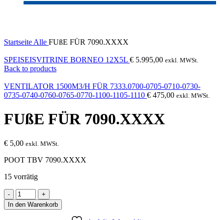
Click to enlarge
Startseite
Alle
FUßE FÜR 7090.XXXX
SPEISEISVITRINE BORNEO 12X5L
€
5.995,00
exkl. MWSt.
Back to products
VENTILATOR 1500M3/H FÜR 7333.0700-0705-0710-0730-
0735-0740-0760-0765-0770-1100-1105-1110
€
475,00
exkl. MWSt.
FUßE FÜR 7090.XXXX
€
5,00
exkl. MWSt.
POOT TBV 7090.XXXX
15 vorrätig
FUßE
FÜR
In den Warenkorb
7090.XXXX
Menge