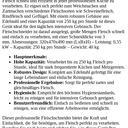
Fleisch schnell und effizient in jeder professionellen Küche zu
verarbeiten. Er eignet sich perfekt zum Weichmachen und
Zartmachen verschiedener Fleischsorten wie Schweinefleisch,
Rindfleisch und Geflügel. Mit einem robusten Gehäuse aus
Edelstahl und einer Kapazität von 250 kg pro Stunde ist dieses
Gerät ideal für den täglichen intensiven Gebrauch. Der
Fleischschneider ist darauf ausgelegt, große Mengen Fleisch schnell
und einfach zu verarbeiten, mit einer Schneiddicke von 3
mm. Abmessungen: 320x470x490 mm (LxBxH) – Leistung: 0,55
kW – Kapazität: 250 kg pro Stunde – Gewicht: 40 kg
Hauptmerkmale:
Hohe Kapazität:
Verarbeitet bis zu 250 kg Fleisch pro
Stunde, ideal für stark frequentierte Küchen und Metzgereien.
Robustes Design:
Komplett aus Edelstahl gefertigt für eine
lange Lebensdauer und einfache Reinigung.
Professionelle Ergebnisse:
Sorgt für perfekt zartes und
gleichmäßiges Fleisch.
Hygienisch:
Entspricht den höchsten Hygienestandards,
leicht zu reinigen und für intensiven Gebrauch geeignet.
Benutzerfreundlich:
Einfach zu bedienen und schnell zu
reinigen, was eine effiziente Arbeitsweise ermöglicht.
Dieser professionelle Fleischschneider bietet die Kraft und
Einfachheit, die Sie benötigen, um Fleisch perfekt zu verarbeiten.