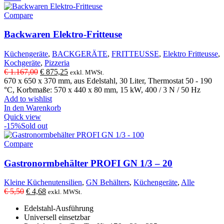
Compare
Backwaren Elektro-Fritteuse
Küchengeräte
,
BACKGERÄTE
,
FRITTEUSSE
,
Elektro Fritteusse
,
Kochgeräte
,
Pizzeria
Ursprünglicher
Aktueller
€
1.167,00
€
875,25
exkl. MWSt.
Preis
Preis
670 x 650 x 370 mm, aus Edelstahl, 30 Liter, Thermostat 50 - 190
war:
ist:
°C, Korbmaße: 570 x 440 x 80 mm, 15 kW, 400 / 3 N / 50 Hz
€ 1.167,00
€ 875,25.
Add to wishlist
In den Warenkorb
Quick view
-15%
Sold out
Compare
Gastronormbehälter PROFI GN 1/3 – 20
Kleine Küchenutensilien
,
GN Behälters
,
Küchengeräte
,
Alle
Ursprünglicher
Aktueller
€
5,50
€
4,68
exkl. MWSt.
Preis
Preis
Edelstahl-Ausführung
war:
ist:
Universell einsetzbar
€ 5,50
€ 4,68.