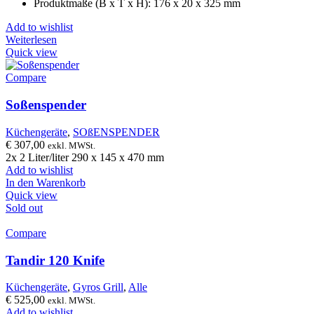
Produktmaße (B x T x H): 176 x 20 x 325 mm
Add to wishlist
Weiterlesen
Quick view
Compare
Soßenspender
Küchengeräte
,
SOßENSPENDER
€
307,00
exkl. MWSt.
2x 2 Liter/liter 290 x 145 x 470 mm
Add to wishlist
In den Warenkorb
Quick view
Sold out
Compare
Tandir 120 Knife
Küchengeräte
,
Gyros Grill
,
Alle
€
525,00
exkl. MWSt.
Add to wishlist