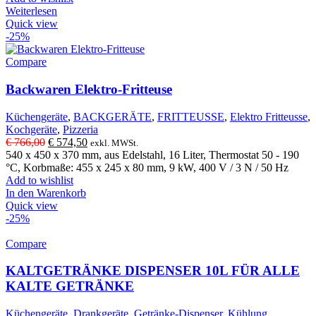
Weiterlesen
Quick view
-25%
Compare
Backwaren Elektro-Fritteuse
Küchengeräte
,
BACKGERÄTE
,
FRITTEUSSE
,
Elektro Fritteusse
,
Kochgeräte
,
Pizzeria
Ursprünglicher
Aktueller
€
766,00
€
574,50
exkl. MWSt.
Preis
Preis
540 x 450 x 370 mm, aus Edelstahl, 16 Liter, Thermostat 50 - 190
war:
ist:
°C, Korbmaße: 455 x 245 x 80 mm, 9 kW, 400 V / 3 N / 50 Hz
€ 766,00
€ 574,50.
Add to wishlist
In den Warenkorb
Quick view
-25%
Compare
KALTGETRÄNKE DISPENSER 10L FÜR ALLE
KALTE GETRÄNKE
Küchengeräte
,
Drankgeräte
,
Getränke-Dispenser
,
Kühlung
,