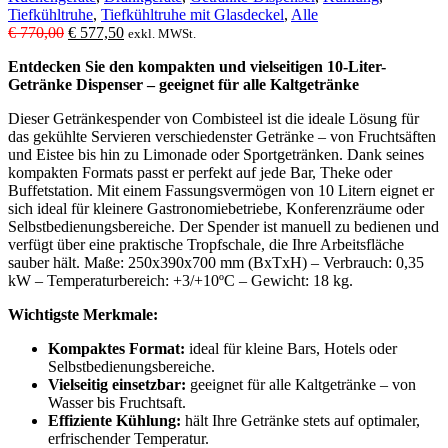
Tiefkühltruhe
,
Tiefkühltruhe mit Glasdeckel
,
Alle
Ursprünglicher
Aktueller
€
770,00
€
577,50
exkl. MWSt.
Preis
Preis
Entdecken Sie den kompakten und vielseitigen 10-Liter-
war:
ist:
Getränke Dispenser – geeignet für alle Kaltgetränke
€ 770,00
€ 577,50.
Dieser Getränkespender von Combisteel ist die ideale Lösung für
das gekühlte Servieren verschiedenster Getränke – von Fruchtsäften
und Eistee bis hin zu Limonade oder Sportgetränken. Dank seines
kompakten Formats passt er perfekt auf jede Bar, Theke oder
Buffetstation. Mit einem Fassungsvermögen von 10 Litern eignet er
sich ideal für kleinere Gastronomiebetriebe, Konferenzräume oder
Selbstbedienungsbereiche. Der Spender ist manuell zu bedienen und
verfügt über eine praktische Tropfschale, die Ihre Arbeitsfläche
sauber hält. Maße: 250x390x700 mm (BxTxH) – Verbrauch: 0,35
kW – Temperaturbereich: +3/+10ºC – Gewicht: 18 kg.
Wichtigste Merkmale:
Kompaktes Format:
ideal für kleine Bars, Hotels oder
Selbstbedienungsbereiche.
Vielseitig einsetzbar:
geeignet für alle Kaltgetränke – von
Wasser bis Fruchtsaft.
Effiziente Kühlung:
hält Ihre Getränke stets auf optimaler,
erfrischender Temperatur.