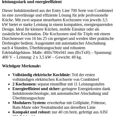
leistungsstark und energieeffizient
Dieser Induktionsherd aus der Entry Line 700 Serie von Combisteel
ist eine zuverlässige und effiziente Lösung für jede professionelle
Küche. Mit zwei separat steuerbaren Kochzonen von jeweils 3,5
kW bietet er starke Leistung in einem kompakten, energiesparenden
Design. Ideal für kleinere Küchen, mobile Einsätze oder als
zusätzliche Kochstation. Die Kochzonen sind für Töpfe mit einem
Durchmesser von 16 bis 25 cm geeignet und werden über praktische
Drehregler bedient. Ausgestattet mit automatischer Abschaltung
nach 4 Stunden, Überhitzungsschutz und robustem
Edelstahlgehäuse. Maße: 400x700x941 mm (BxTxH) – Spannung:
400 V – Leistung: 2 x 3,5 kW – Gewicht: 49 kg.
Wichtigste Merkmale:
Vollständig elektrische Kochlinie:
Teil der ersten
vollständigen elektrischen Kochserie von Combisteel
2 Kochzonen:
separat einstellbar mit 11 Leistungsstufen
Energieeffizient und sicher:
geringere Energiekosten dank
Induktionstechnologie, mit automatischer Abschaltung und
Überhitzungsschutz
Modulares System:
erweiterbar mit Grillplatte, Fritteuse,
Bain-Marie oder Neutralmodul aus derselben Linie
Kompakt und robust:
nur 40 cm breit, gefertigt aus AISI