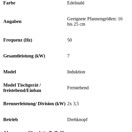
Farbe
Edelstahl
Geeignete Pfannengrößen: 16
Angaben
bis 25 cm
Frequenz (Hz)
50
Gesamtleistung (kW)
7
Model
Induktion
Model Tischgerät /
Freistehend
freistehend/Einbau
Brennerleistung/ Division (kW)
2x 3,5
Betrieb
Drehknopf