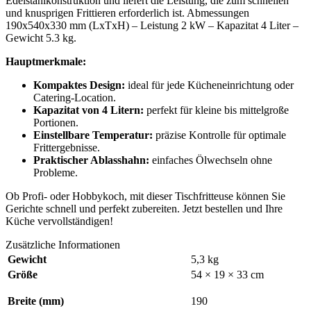
Edelstahlkonstruktion und liefert die Leistung, die zum schnellen
und knusprigen Frittieren erforderlich ist. Abmessungen
190x540x330 mm (LxTxH) – Leistung 2 kW – Kapazitat 4 Liter –
Gewicht 5.3 kg.
Hauptmerkmale:
Kompaktes Design:
ideal für jede Kücheneinrichtung oder
Catering-Location.
Kapazitat von 4 Litern:
perfekt für kleine bis mittelgroße
Portionen.
Einstellbare Temperatur:
präzise Kontrolle für optimale
Frittergebnisse.
Praktischer Ablasshahn:
einfaches Ölwechseln ohne
Probleme.
Ob Profi- oder Hobbykoch, mit dieser Tischfritteuse können Sie
Gerichte schnell und perfekt zubereiten. Jetzt bestellen und Ihre
Küche vervollständigen!
Zusätzliche Informationen
Gewicht
5,3 kg
Größe
54 × 19 × 33 cm
Breite (mm)
190