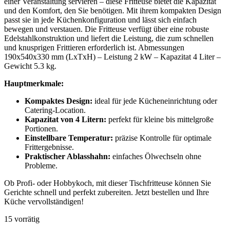
einer Veranstaltung servieren – diese Fritteuse bietet die Kapazität
und den Komfort, den Sie benötigen. Mit ihrem kompakten Design
passt sie in jede Küchenkonfiguration und lässt sich einfach
bewegen und verstauen. Die Fritteuse verfügt über eine robuste
Edelstahlkonstruktion und liefert die Leistung, die zum schnellen
und knusprigen Frittieren erforderlich ist. Abmessungen
190x540x330 mm (LxTxH) – Leistung 2 kW – Kapazitat 4 Liter –
Gewicht 5.3 kg.
Hauptmerkmale:
Kompaktes Design:
ideal für jede Kücheneinrichtung oder
Catering-Location.
Kapazitat von 4 Litern:
perfekt für kleine bis mittelgroße
Portionen.
Einstellbare Temperatur:
präzise Kontrolle für optimale
Frittergebnisse.
Praktischer Ablasshahn:
einfaches Ölwechseln ohne
Probleme.
Ob Profi- oder Hobbykoch, mit dieser Tischfritteuse können Sie
Gerichte schnell und perfekt zubereiten. Jetzt bestellen und Ihre
Küche vervollständigen!
15 vorrätig