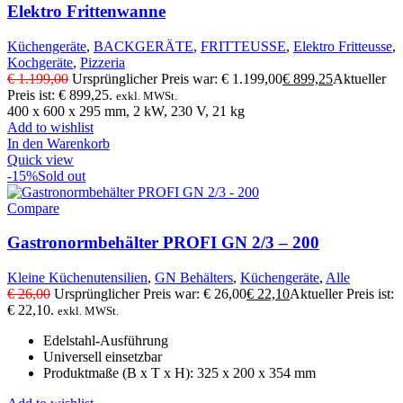
Elektro Frittenwanne
Küchengeräte
,
BACKGERÄTE
,
FRITTEUSSE
,
Elektro Fritteusse
,
Kochgeräte
,
Pizzeria
€
1.199,00
Ursprünglicher Preis war: € 1.199,00
€
899,25
Aktueller
Preis ist: € 899,25.
exkl. MWSt.
400 x 600 x 295 mm, 2 kW, 230 V, 21 kg
Add to wishlist
In den Warenkorb
Quick view
-15%
Sold out
Compare
Gastronormbehälter PROFI GN 2/3 – 200
Kleine Küchenutensilien
,
GN Behälters
,
Küchengeräte
,
Alle
€
26,00
Ursprünglicher Preis war: € 26,00
€
22,10
Aktueller Preis ist:
€ 22,10.
exkl. MWSt.
Edelstahl-Ausführung
Universell einsetzbar
Produktmaße (B x T x H): 325 x 200 x 354 mm