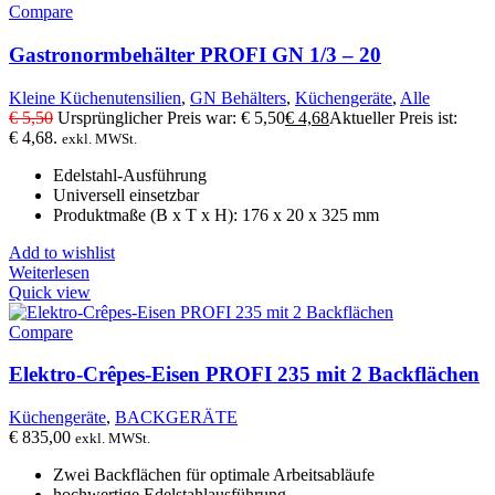
Compare
Gastronormbehälter PROFI GN 1/3 – 20
Kleine Küchenutensilien
,
GN Behälters
,
Küchengeräte
,
Alle
€
5,50
Ursprünglicher Preis war: € 5,50
€
4,68
Aktueller Preis ist:
€ 4,68.
exkl. MWSt.
Edelstahl-Ausführung
Universell einsetzbar
Produktmaße (B x T x H): 176 x 20 x 325 mm
Add to wishlist
Weiterlesen
Quick view
Compare
Elektro-Crêpes-Eisen PROFI 235 mit 2 Backflächen
Küchengeräte
,
BACKGERÄTE
€
835,00
exkl. MWSt.
Zwei Backflächen für optimale Arbeitsabläufe
hochwertige Edelstahlausführung