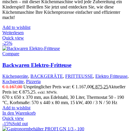
mischen – mit dieser Küchenmaschine wird jede Zubereitung ein
Kinderspiel! Bestellen Sie jetzt und entdecken Sie, wie diese
Küchenmaschine Ihre Küchenprozesse einfacher und effizienter
macht!
Add to wishlist
Weiterlesen
Quick view
-25%
Compare
Backwaren Elektro-Fritteuse
Küchengeräte
,
BACKGERÄTE
,
FRITTEUSSE
,
Elektro Fritteusse
,
Kochgeräte
,
Pizzeria
€
1.167,00
Ursprünglicher Preis war: € 1.167,00
€
875,25
Aktueller
Preis ist: € 875,25.
exkl. MWSt.
670 x 650 x 370 mm, aus Edelstahl, 30 Liter, Thermostat 50 - 190
°C, Korbmaße: 570 x 440 x 80 mm, 15 kW, 400 / 3 N / 50 Hz
Add to wishlist
In den Warenkorb
Quick view
-15%
Sold out