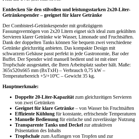
Entdecken Sie den stilvollen und leistungsstarken 2x20-Liter-
Getränkespender – geeignet für klare Getränke
Der Combisteel-Getränkespender mit großzügigem
Fassungsvermögen von 2x20 Litern eignet sich ideal zum gekühlten
Servieren klarer Getränke wie Wasser, Limonade und Fruchtsäften.
Dank der doppelten Tanks können Sie bequem zwei verschiedene
Getränke gleichzeitig anbieten. Das kompakte Design mit
schwarzem Gehäuse passt perfekt in jede Gastronomie, Bar oder
Buffet. Der Spender wird manuell bedient und ist mit einer
Tropfschale ausgestattet, die Ihren Arbeitsplatz sauber hält. Maße:
365x520x665 mm (BxTxH) – Verbrauch 0,75 kW –
Temperaturbereich +5/+10ºC – Gewicht 35 kg.
Hauptmerkmale:
Doppelte 20-Liter-Kapazität
zum gleichzeitigen Servieren
von zwei Getränken
Geeignet für klare Getränke
– von Wasser bis Fruchtsäften
Effiziente Kühlung
für konstante, erfrischende Temperaturen
Manuelle Bedienung
für einfache und zuverlässige Nutzung
Transparente Tanks und Deckel
zur attraktiven
Präsentation des Inhalts
Tropfschale
zum Auffangen von Tropfen und zur