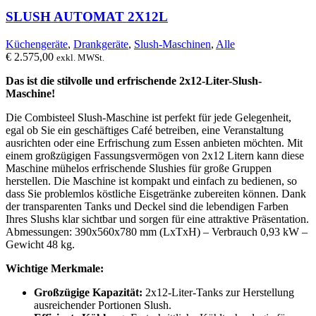
SLUSH AUTOMAT 2X12L
Küchengeräte
,
Drankgeräte
,
Slush-Maschinen
,
Alle
€
2.575,00
exkl. MWSt.
Das ist die stilvolle und erfrischende 2x12-Liter-Slush-
Maschine!
Die Combisteel Slush-Maschine ist perfekt für jede Gelegenheit,
egal ob Sie ein geschäftiges Café betreiben, eine Veranstaltung
ausrichten oder eine Erfrischung zum Essen anbieten möchten. Mit
einem großzügigen Fassungsvermögen von 2x12 Litern kann diese
Maschine mühelos erfrischende Slushies für große Gruppen
herstellen. Die Maschine ist kompakt und einfach zu bedienen, so
dass Sie problemlos köstliche Eisgetränke zubereiten können. Dank
der transparenten Tanks und Deckel sind die lebendigen Farben
Ihres Slushs klar sichtbar und sorgen für eine attraktive Präsentation.
Abmessungen: 390x560x780 mm (LxTxH) – Verbrauch 0,93 kW –
Gewicht 48 kg.
Wichtige Merkmale:
Großzügige Kapazität:
2x12-Liter-Tanks zur Herstellung
ausreichender Portionen Slush.