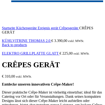
Sold out
Click to enlarge
Startseite
Küchengeräte
Ereignis gerät
Crêpesgeräte
CRÊPES
GERÄT
KÜHLVITRINE THOMAS 2.0
€
3.390,00
exkl. MWSt.
Back to products
ELEKTRO GRILLPLATTE GLATT
€
225,00
exkl. MWSt.
CRÊPES GERÄT
€
310,00
exkl. MWSt.
Entdecke unseren innovativen Crêpe-Maker!
Dieser praktische Crêpe-Maker ist vielseitig einsetzbar; ideal für das
Catering vor Ort oder für Veranstaltungen. Dank seines kompakten
Designs lässt sich dieser Crêpe-Maker leicht aufstellen oder
mitnehmen, bietet aber trotzdem genug Leistung, um leckere Crêpes