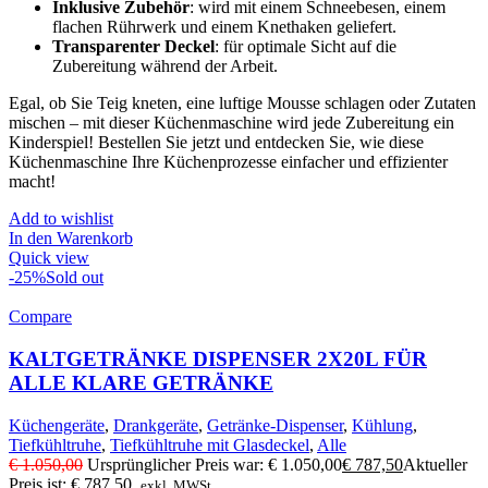
Inklusive Zubehör
: wird mit einem Schneebesen, einem
flachen Rührwerk und einem Knethaken geliefert.
Transparenter Deckel
: für optimale Sicht auf die
Zubereitung während der Arbeit.
Egal, ob Sie Teig kneten, eine luftige Mousse schlagen oder Zutaten
mischen – mit dieser Küchenmaschine wird jede Zubereitung ein
Kinderspiel! Bestellen Sie jetzt und entdecken Sie, wie diese
Küchenmaschine Ihre Küchenprozesse einfacher und effizienter
macht!
Add to wishlist
In den Warenkorb
Quick view
-25%
Sold out
Compare
KALTGETRÄNKE DISPENSER 2X20L FÜR
ALLE KLARE GETRÄNKE
Küchengeräte
,
Drankgeräte
,
Getränke-Dispenser
,
Kühlung
,
Tiefkühltruhe
,
Tiefkühltruhe mit Glasdeckel
,
Alle
€
1.050,00
Ursprünglicher Preis war: € 1.050,00
€
787,50
Aktueller
Preis ist: € 787,50.
exkl. MWSt.