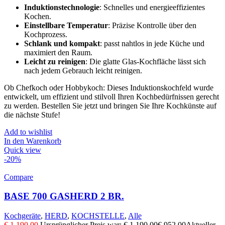
Induktionstechnologie
: Schnelles und energieeffizientes
Kochen.
Einstellbare Temperatur
: Präzise Kontrolle über den
Kochprozess.
Schlank und kompakt
: passt nahtlos in jede Küche und
maximiert den Raum.
Leicht zu reinigen
: Die glatte Glas-Kochfläche lässt sich
nach jedem Gebrauch leicht reinigen.
Ob Chefkoch oder Hobbykoch: Dieses Induktionskochfeld wurde
entwickelt, um effizient und stilvoll Ihren Kochbedürfnissen gerecht
zu werden. Bestellen Sie jetzt und bringen Sie Ihre Kochkünste auf
die nächste Stufe!
Add to wishlist
In den Warenkorb
Quick view
-20%
Compare
BASE 700 GASHERD 2 BR.
Kochgeräte
,
HERD
,
KOCHSTELLE
,
Alle
€
1.190,00
Ursprünglicher Preis war: € 1.190,00
€
952,00
Aktueller