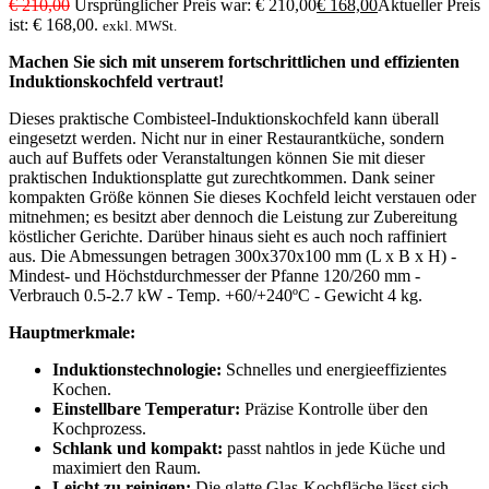
€
210,00
Ursprünglicher Preis war: € 210,00
€
168,00
Aktueller Preis
ist: € 168,00.
exkl. MWSt.
Machen Sie sich mit unserem fortschrittlichen und effizienten
Induktionskochfeld vertraut!
Dieses praktische Combisteel-Induktionskochfeld kann überall
eingesetzt werden. Nicht nur in einer Restaurantküche, sondern
auch auf Buffets oder Veranstaltungen können Sie mit dieser
praktischen Induktionsplatte gut zurechtkommen. Dank seiner
kompakten Größe können Sie dieses Kochfeld leicht verstauen oder
mitnehmen; es besitzt aber dennoch die Leistung zur Zubereitung
köstlicher Gerichte. Darüber hinaus sieht es auch noch raffiniert
aus. Die Abmessungen betragen 300x370x100 mm (L x B x H) -
Mindest- und Höchstdurchmesser der Pfanne 120/260 mm -
Verbrauch 0.5-2.7 kW - Temp. +60/+240ºC - Gewicht 4 kg.
Hauptmerkmale:
Induktionstechnologie:
Schnelles und energieeffizientes
Kochen.
Einstellbare Temperatur:
Präzise Kontrolle über den
Kochprozess.
Schlank und kompakt:
passt nahtlos in jede Küche und
maximiert den Raum.
Leicht zu reinigen:
Die glatte Glas-Kochfläche lässt sich