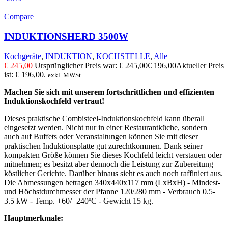
Compare
INDUKTIONSHERD 3500W
Kochgeräte
,
INDUKTION
,
KOCHSTELLE
,
Alle
€
245,00
Ursprünglicher Preis war: € 245,00
€
196,00
Aktueller Preis
ist: € 196,00.
exkl. MWSt.
Machen Sie sich mit unserem fortschrittlichen und effizienten
Induktionskochfeld vertraut!
Dieses praktische Combisteel-Induktionskochfeld kann überall
eingesetzt werden. Nicht nur in einer Restaurantküche, sondern
auch auf Buffets oder Veranstaltungen können Sie mit dieser
praktischen Induktionsplatte gut zurechtkommen. Dank seiner
kompakten Größe können Sie dieses Kochfeld leicht verstauen oder
mitnehmen; es besitzt aber dennoch die Leistung zur Zubereitung
köstlicher Gerichte. Darüber hinaus sieht es auch noch raffiniert aus.
Die Abmessungen betragen 340x440x117 mm (LxBxH) - Mindest-
und Höchstdurchmesser der Pfanne 120/280 mm - Verbrauch 0.5-
3.5 kW - Temp. +60/+240ºC - Gewicht 15 kg.
Hauptmerkmale: