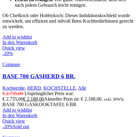
nach jedem Gebrauch leicht reinigen.
Ob Chefkoch oder Hobbykoch: Dieses Induktionskochfeld wurde
entwickelt, um effizient und stilvoll Ihren Kochbedürfnissen gerecht
zu werden.
Add to wishlist
In den Warenkorb
Quick view
-20%
Compare
BASE 700 GASHERD 6 BR.
Kochgeräte
,
HERD
,
KOCHSTELLE
,
Alle
€
2.735,00
Ursprünglicher Preis war:
€ 2.735,00
€
2.188,00
Aktueller Preis ist: € 2.188,00.
exkl. MWSt.
BASE 700 GASKOOKTAFEL 6 BR
Add to wishlist
In den Warenkorb
Quick view
-20%
Sold out