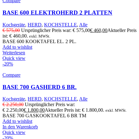
Compare
BASE 600 ELEKTROHERD 2 PLATTEN
Kochgeräte
,
HERD
,
KOCHSTELLE
,
Alle
€
575,00
Ursprünglicher Preis war: € 575,00
€
460,00
Aktueller Preis
ist: € 460,00.
exkl. MWSt.
BASE 600 KOOKTAFEL EL. 2 PL.
Add to wishlist
Weiterlesen
Quick view
-20%
Compare
BASE 700 GASHERD 6 BR.
Kochgeräte
,
HERD
,
KOCHSTELLE
,
Alle
€
2.250,00
Ursprünglicher Preis war:
€ 2.250,00
€
1.800,00
Aktueller Preis ist: € 1.800,00.
exkl. MWSt.
BASE 700 GASKOOKTAFEL 6 BR TM
Add to wishlist
In den Warenkorb
Quick view
-20%