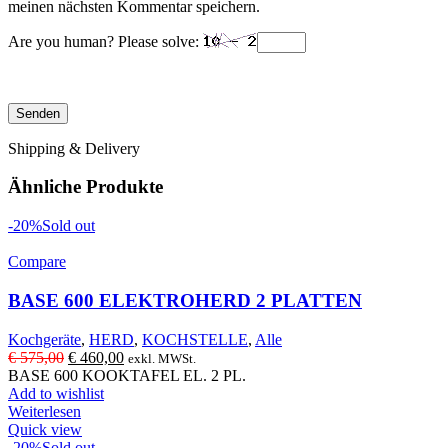
meinen nächsten Kommentar speichern.
Are you human? Please solve:
Shipping & Delivery
Ähnliche Produkte
-20%
Sold out
Compare
BASE 600 ELEKTROHERD 2 PLATTEN
Kochgeräte
,
HERD
,
KOCHSTELLE
,
Alle
Ursprünglicher
Aktueller
€
575,00
€
460,00
exkl. MWSt.
Preis
Preis
BASE 600 KOOKTAFEL EL. 2 PL.
war:
ist:
Add to wishlist
€ 575,00
€ 460,00.
Weiterlesen
Quick view
-20%
Sold out