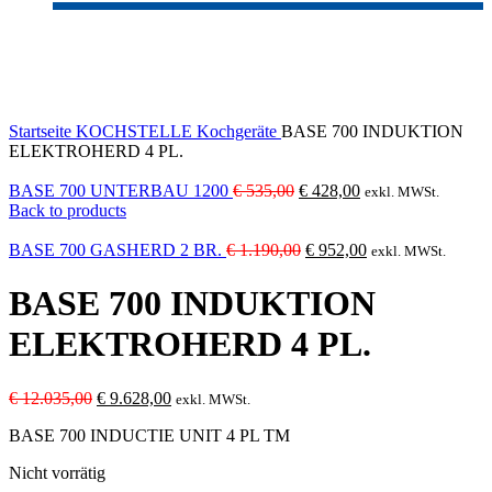
-20%
Sold out
Click to enlarge
Startseite
KOCHSTELLE
Kochgeräte
BASE 700 INDUKTION
ELEKTROHERD 4 PL.
Ursprünglicher
Aktueller
BASE 700 UNTERBAU 1200
€
535,00
€
428,00
exkl. MWSt.
Preis
Preis
Back to products
war:
ist:
€ 535,00
Ursprünglicher
€ 428,00.
Aktueller
BASE 700 GASHERD 2 BR.
€
1.190,00
€
952,00
exkl. MWSt.
Preis
Preis
war:
ist:
BASE 700 INDUKTION
€ 1.190,00
€ 952,00.
ELEKTROHERD 4 PL.
Ursprünglicher
Aktueller
€
12.035,00
€
9.628,00
exkl. MWSt.
Preis
Preis
BASE 700 INDUCTIE UNIT 4 PL TM
war:
ist:
€ 12.035,00
€ 9.628,00.
Nicht vorrätig