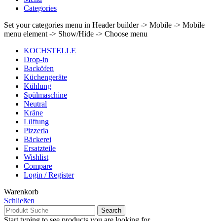
Categories
Set your categories menu in Header builder -> Mobile -> Mobile
menu element -> Show/Hide -> Choose menu
KOCHSTELLE
Drop-in
Backöfen
Küchengeräte
Kühlung
Spülmaschine
Neutral
Kräne
Lüftung
Pizzeria
Bäckerei
Ersatzteile
Wishlist
Compare
Login / Register
Warenkorb
Schließen
Search
Start typing to see products you are looking for.