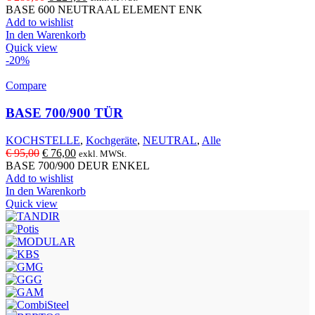
Preis
Preis
BASE 600 NEUTRAAL ELEMENT ENK
war:
ist:
Add to wishlist
€ 280,00
€ 224,00.
In den Warenkorb
Quick view
-20%
Compare
BASE 700/900 TÜR
KOCHSTELLE
,
Kochgeräte
,
NEUTRAL
,
Alle
Ursprünglicher
Aktueller
€
95,00
€
76,00
exkl. MWSt.
Preis
Preis
BASE 700/900 DEUR ENKEL
war:
ist:
Add to wishlist
€ 95,00
€ 76,00.
In den Warenkorb
Quick view