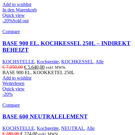
Add to wishlist
In den Warenkorb
Quick view
-20%
Sold out
Compare
BASE 900 EL. KOCHKESSEL 250L – INDIREKT
BEHEIZT
KOCHSTELLE
,
Kochgeräte
,
KOCHKESSEL
,
Alle
Ursprünglicher
Aktueller
€
7.050,00
€
5.640,00
exkl. MWSt.
Preis
Preis
BASE 900 EL. KOOKKETEL 250L
war:
ist:
Add to wishlist
€ 7.050,00
€ 5.640,00.
Weiterlesen
Quick view
-20%
Compare
BASE 600 NEUTRALELEMENT
KOCHSTELLE
,
Kochgeräte
,
NEUTRAL
,
Alle
Ursprünglicher
Aktueller
€
280,00
€
224,00
exkl. MWSt.