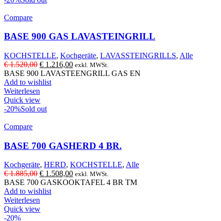
Compare
BASE 900 GAS LAVASTEINGRILL
KOCHSTELLE
,
Kochgeräte
,
LAVASSTEINGRILLS
,
Alle
Ursprünglicher
Aktueller
€
1.520,00
€
1.216,00
exkl. MWSt.
Preis
Preis
BASE 900 LAVASTEENGRILL GAS EN
war:
ist:
Add to wishlist
€ 1.520,00
€ 1.216,00.
Weiterlesen
Quick view
-20%
Sold out
Compare
BASE 700 GASHERD 4 BR.
Kochgeräte
,
HERD
,
KOCHSTELLE
,
Alle
Ursprünglicher
Aktueller
€
1.885,00
€
1.508,00
exkl. MWSt.
Preis
Preis
BASE 700 GASKOOKTAFEL 4 BR TM
war:
ist:
Add to wishlist
€ 1.885,00
€ 1.508,00.
Weiterlesen
Quick view
-20%