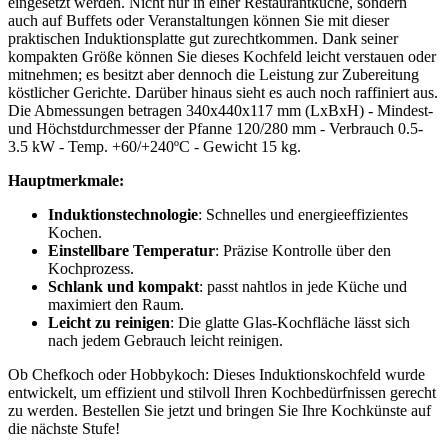
eingesetzt werden. Nicht nur in einer Restaurantküche, sondern
auch auf Buffets oder Veranstaltungen können Sie mit dieser
praktischen Induktionsplatte gut zurechtkommen. Dank seiner
kompakten Größe können Sie dieses Kochfeld leicht verstauen oder
mitnehmen; es besitzt aber dennoch die Leistung zur Zubereitung
köstlicher Gerichte. Darüber hinaus sieht es auch noch raffiniert aus.
Die Abmessungen betragen 340x440x117 mm (LxBxH) - Mindest-
und Höchstdurchmesser der Pfanne 120/280 mm - Verbrauch 0.5-
3.5 kW - Temp. +60/+240ºC - Gewicht 15 kg.
Hauptmerkmale:
Induktionstechnologie
: Schnelles und energieeffizientes
Kochen.
Einstellbare Temperatur
: Präzise Kontrolle über den
Kochprozess.
Schlank und kompakt
: passt nahtlos in jede Küche und
maximiert den Raum.
Leicht zu reinigen
: Die glatte Glas-Kochfläche lässt sich
nach jedem Gebrauch leicht reinigen.
Ob Chefkoch oder Hobbykoch: Dieses Induktionskochfeld wurde
entwickelt, um effizient und stilvoll Ihren Kochbedürfnissen gerecht
zu werden. Bestellen Sie jetzt und bringen Sie Ihre Kochkünste auf
die nächste Stufe!