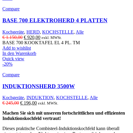
Compare
BASE 700 ELEKTROHERD 4 PLATTEN
Kochgeräte
,
HERD
,
KOCHSTELLE
,
Alle
Ursprünglicher
Aktueller
€
1.150,00
€
920,00
exkl. MWSt.
Preis
Preis
BASE 700 KOOKTAFEL EL 4 PL. TM
war:
ist:
Add to wishlist
€ 1.150,00
€ 920,00.
In den Warenkorb
Quick view
-20%
Compare
INDUKTIONSHERD 3500W
Kochgeräte
,
INDUKTION
,
KOCHSTELLE
,
Alle
Ursprünglicher
Aktueller
€
245,00
€
196,00
exkl. MWSt.
Preis
Preis
Machen Sie sich mit unserem fortschrittlichen und effizienten
war:
ist:
Induktionskochfeld vertraut!
€ 245,00
€ 196,00.
Dieses praktische Combisteel-Induktionskochfeld kann überall