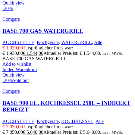
Quick view
-20%
Compare
BASE 700 GAS WATERGRILL
KOCHSTELLE
,
Kochgeräte
,
WATERGRILL
,
Alle
€
1.930,00
Ursprünglicher Preis war:
€ 1.930,00
€
1.544,00
Aktueller Preis ist: € 1.544,00.
exkl. MWSt.
BASE 700 GAS WATERGRILL
Add to wishlist
In den Warenkorb
Quick view
-20%
Sold out
Compare
BASE 900 EL. KOCHKESSEL 250L – INDIREKT
BEHEIZT
KOCHSTELLE
,
Kochgeräte
,
KOCHKESSEL
,
Alle
€
7.050,00
Ursprünglicher Preis war:
€ 7.050,00
€
5.640,00
Aktueller Preis ist: € 5.640,00.
exkl. MWSt.