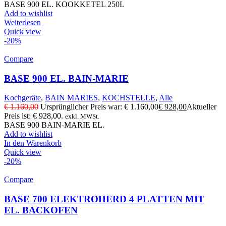
BASE 900 EL. KOOKKETEL 250L
Add to wishlist
Weiterlesen
Quick view
-20%
Compare
BASE 900 EL. BAIN-MARIE
Kochgeräte
,
BAIN MARIES
,
KOCHSTELLE
,
Alle
€
1.160,00
Ursprünglicher Preis war: € 1.160,00
€
928,00
Aktueller
Preis ist: € 928,00.
exkl. MWSt.
BASE 900 BAIN-MARIE EL.
Add to wishlist
In den Warenkorb
Quick view
-20%
Compare
BASE 700 ELEKTROHERD 4 PLATTEN MIT
EL. BACKOFEN