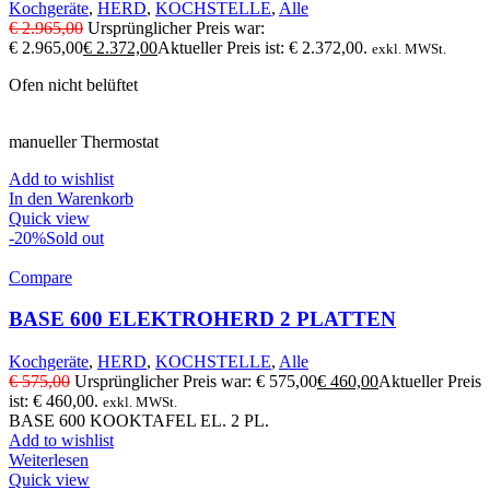
Kochgeräte
,
HERD
,
KOCHSTELLE
,
Alle
€
2.965,00
Ursprünglicher Preis war:
€ 2.965,00
€
2.372,00
Aktueller Preis ist: € 2.372,00.
exkl. MWSt.
Ofen nicht belüftet
manueller Thermostat
Add to wishlist
In den Warenkorb
Quick view
-20%
Sold out
Compare
BASE 600 ELEKTROHERD 2 PLATTEN
Kochgeräte
,
HERD
,
KOCHSTELLE
,
Alle
€
575,00
Ursprünglicher Preis war: € 575,00
€
460,00
Aktueller Preis
ist: € 460,00.
exkl. MWSt.
BASE 600 KOOKTAFEL EL. 2 PL.
Add to wishlist
Weiterlesen
Quick view