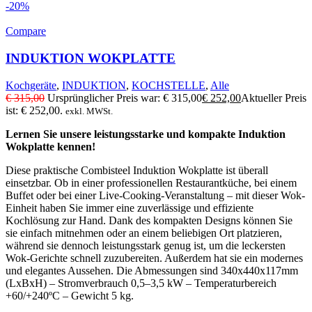
-20%
Compare
INDUKTION WOKPLATTE
Kochgeräte
,
INDUKTION
,
KOCHSTELLE
,
Alle
€
315,00
Ursprünglicher Preis war: € 315,00
€
252,00
Aktueller Preis
ist: € 252,00.
exkl. MWSt.
Lernen Sie unsere leistungsstarke und kompakte Induktion
Wokplatte kennen!
Diese praktische Combisteel Induktion Wokplatte ist überall
einsetzbar. Ob in einer professionellen Restaurantküche, bei einem
Buffet oder bei einer Live-Cooking-Veranstaltung – mit dieser Wok-
Einheit haben Sie immer eine zuverlässige und effiziente
Kochlösung zur Hand. Dank des kompakten Designs können Sie
sie einfach mitnehmen oder an einem beliebigen Ort platzieren,
während sie dennoch leistungsstark genug ist, um die leckersten
Wok-Gerichte schnell zuzubereiten. Außerdem hat sie ein modernes
und elegantes Aussehen. Die Abmessungen sind 340x440x117mm
(LxBxH) – Stromverbrauch 0,5–3,5 kW – Temperaturbereich
+60/+240ºC – Gewicht 5 kg.