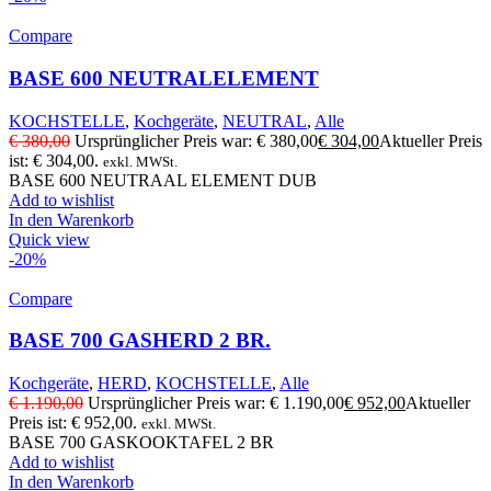
Compare
BASE 600 NEUTRALELEMENT
KOCHSTELLE
,
Kochgeräte
,
NEUTRAL
,
Alle
€
380,00
Ursprünglicher Preis war: € 380,00
€
304,00
Aktueller Preis
ist: € 304,00.
exkl. MWSt.
BASE 600 NEUTRAAL ELEMENT DUB
Add to wishlist
In den Warenkorb
Quick view
-20%
Compare
BASE 700 GASHERD 2 BR.
Kochgeräte
,
HERD
,
KOCHSTELLE
,
Alle
€
1.190,00
Ursprünglicher Preis war: € 1.190,00
€
952,00
Aktueller
Preis ist: € 952,00.
exkl. MWSt.
BASE 700 GASKOOKTAFEL 2 BR
Add to wishlist
In den Warenkorb