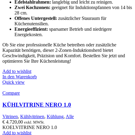
Edelstahlrahmen:
langlebig und leicht zu reinigen.
Zwei Kochzonen:
geeignet für Induktionspfannen von 14 bis
28 cm.
Offenes Untergestell:
zusätzlicher Stauraum für
Küchenutensilien.
Energieeffizient:
sparsamer Betrieb und niedrigere
Energiekosten.
Ob Sie eine professionelle Küche betreiben oder zusätzliche
Kapazität benötigen, dieser 2-Zonen-Induktionsherd bietet
Geschwindigkeit, Präzision und Komfort. Bestellen Sie jetzt und
optimieren Sie Ihre Küchenleistung!
Add to wishlist
In den Warenkorb
Quick view
Compare
KÜHLVITRINE NERO 1.0
Vitrinen
,
Kühlvitrinen
,
Kühlung
,
Alle
€
4.720,00
exkl. MWSt.
KOELVITRINE NERO 1.0
Add to wishlist