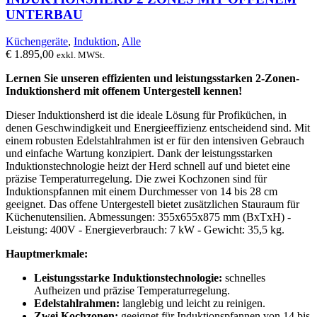
UNTERBAU
Küchengeräte
,
Induktion
,
Alle
€
1.895,00
exkl. MWSt.
Lernen Sie unseren effizienten und leistungsstarken 2-Zonen-
Induktionsherd mit offenem Untergestell kennen!
Dieser Induktionsherd ist die ideale Lösung für Profiküchen, in
denen Geschwindigkeit und Energieeffizienz entscheidend sind. Mit
einem robusten Edelstahlrahmen ist er für den intensiven Gebrauch
und einfache Wartung konzipiert. Dank der leistungsstarken
Induktionstechnologie heizt der Herd schnell auf und bietet eine
präzise Temperaturregelung. Die zwei Kochzonen sind für
Induktionspfannen mit einem Durchmesser von 14 bis 28 cm
geeignet. Das offene Untergestell bietet zusätzlichen Stauraum für
Küchenutensilien. Abmessungen: 355x655x875 mm (BxTxH) -
Leistung: 400V - Energieverbrauch: 7 kW - Gewicht: 35,5 kg.
Hauptmerkmale:
Leistungsstarke Induktionstechnologie:
schnelles
Aufheizen und präzise Temperaturregelung.
Edelstahlrahmen:
langlebig und leicht zu reinigen.
Zwei Kochzonen:
geeignet für Induktionspfannen von 14 bis