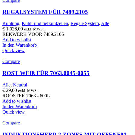
Compare
REGALSYSTEM FÜR 7489.2105
Kühlung
,
Kühl- und tiefkühlzellen
,
Regale System
,
Alle
€
1.026,00
exkl. MWSt.
REKWERK VOOR 7489.2105
Add to wishlist
In den Warenkorb
Quick view
Compare
ROST WEIß FÜR 7063.0045-0055
Alle
,
Neutral
€
29,00
exkl. MWSt.
ROOSTER 7063 - 600L
Add to wishlist
In den Warenkorb
Quick view
Compare
INDUKTIONSHERD 2 ZONES MIT OFFENEM