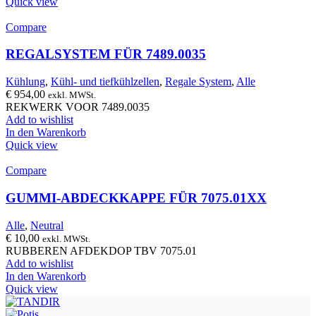
Quick view
Compare
REGALSYSTEM FÜR 7489.0035
Kühlung
,
Kühl- und tiefkühlzellen
,
Regale System
,
Alle
€
954,00
exkl. MWSt.
REKWERK VOOR 7489.0035
Add to wishlist
In den Warenkorb
Quick view
Compare
GUMMI-ABDECKKAPPE FÜR 7075.01XX
Alle
,
Neutral
€
10,00
exkl. MWSt.
RUBBEREN AFDEKDOP TBV 7075.01
Add to wishlist
In den Warenkorb
Quick view