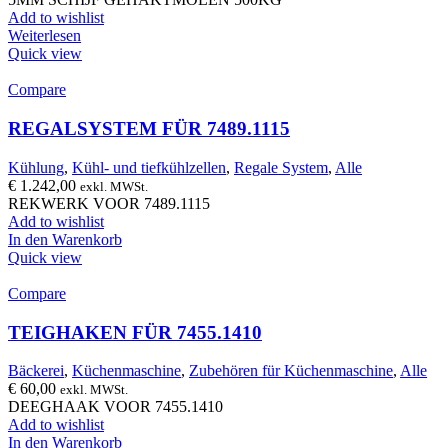
Add to wishlist
Weiterlesen
Quick view
Compare
REGALSYSTEM FÜR 7489.1115
Kühlung
,
Kühl- und tiefkühlzellen
,
Regale System
,
Alle
€
1.242,00
exkl. MWSt.
REKWERK VOOR 7489.1115
Add to wishlist
In den Warenkorb
Quick view
Compare
TEIGHAKEN FÜR 7455.1410
Bäckerei
,
Küchenmaschine
,
Zubehören für Küchenmaschine
,
Alle
€
60,00
exkl. MWSt.
DEEGHAAK VOOR 7455.1410
Add to wishlist
In den Warenkorb