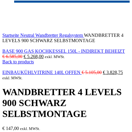
Sold out
Click to enlarge
Startseite
Neutral
Wandbretter
Regalsystem
WANDBRETTER 4
LEVELS 900 SCHWARZ SELBSTMONTAGE
BASE 900 GAS KOCHKESSEL 150L - INDIREKT BEHEIZT
Ursprünglicher
Aktueller
€
6.585,00
€
5.268,00
exkl. MWSt.
Preis
Preis
Back to products
war:
ist:
€ 6.585,00
€ 5.268,00.
Ursprünglicher
Aktu
EINBAUKÜHLVITRINE 140L OFFEN
€
5.105,00
€
3.828,75
Preis
Preis
exkl. MWSt.
war:
ist:
€ 5.105,00
€ 3.
WANDBRETTER 4 LEVELS
900 SCHWARZ
SELBSTMONTAGE
€
147,00
exkl. MWSt.