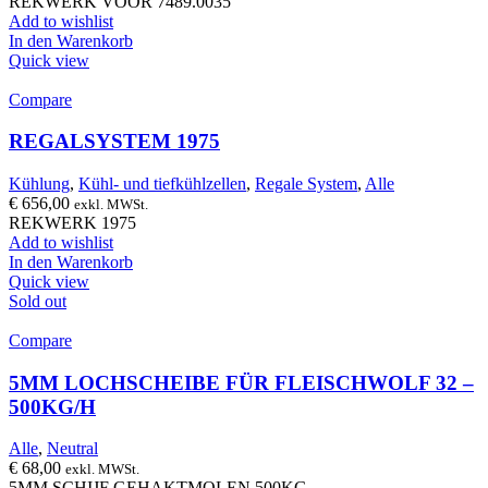
REKWERK VOOR 7489.0035
Add to wishlist
In den Warenkorb
Quick view
Compare
REGALSYSTEM 1975
Kühlung
,
Kühl- und tiefkühlzellen
,
Regale System
,
Alle
€
656,00
exkl. MWSt.
REKWERK 1975
Add to wishlist
In den Warenkorb
Quick view
Sold out
Compare
5MM LOCHSCHEIBE FÜR FLEISCHWOLF 32 –
500KG/H
Alle
,
Neutral
€
68,00
exkl. MWSt.
5MM SCHIJF GEHAKTMOLEN 500KG